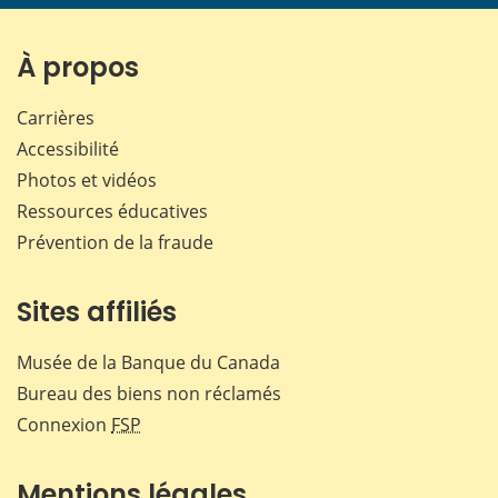
page
page
page
page
sur
sur
sur
par
Facebook
X
LinkedIn
courr
À propos
Carrières
Accessibilité
Photos et vidéos
Ressources éducatives
Prévention de la fraude
Sites affiliés
Musée de la Banque du Canada
Bureau des biens non réclamés
Connexion
FSP
Mentions légales