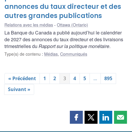
annonces du taux directeur et des
autres grandes publications
Relations avec les médias
Ottawa (Ontario)
La Banque du Canada a publié aujourd’hui le calendrier
de 2027 des annonces du taux directeur et des livraisons
trimestrielles du
Rapport sur la politique monétaire
.
Type(s) de contenu
:
Médias
,
Communiqués
« Précédent
1
2
3
4
5
…
895
Suivant »
Partager
Partager
Partager
Part
cette
cette
cette
cette