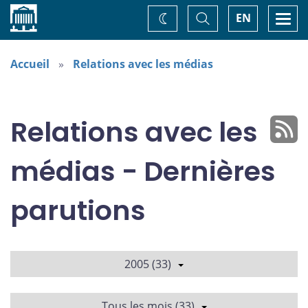
Accueil
Basculer
Togg
EN
Changez
la
navi
recherche
de
thème
Accueil
Relations avec les médias
Relations avec les
médias - Dernières
parutions
2005 (33)
Tous les mois (33)