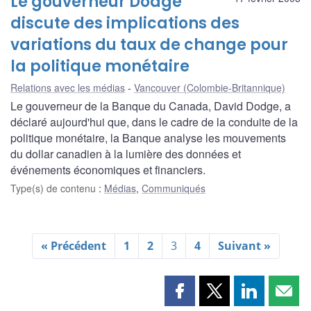
Le gouverneur Dodge
discute des implications des
variations du taux de change pour
la politique monétaire
Relations avec les médias
Vancouver (Colombie-Britannique)
Le gouverneur de la Banque du Canada, David Dodge, a
déclaré aujourd'hui que, dans le cadre de la conduite de la
politique monétaire, la Banque analyse les mouvements
du dollar canadien à la lumière des données et
événements économiques et financiers.
Type(s) de contenu
:
Médias
,
Communiqués
« Précédent
1
2
3
4
Suivant »
Partager
Partager
Partager
Part