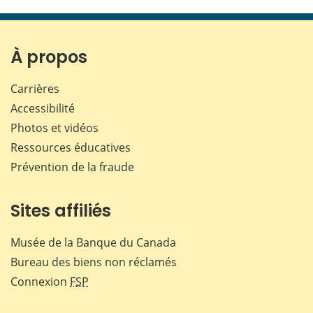
cette
cette
cette
cette
page
page
page
page
sur
sur
sur
par
Facebook
X
LinkedIn
courr
À propos
Carrières
Accessibilité
Photos et vidéos
Ressources éducatives
Prévention de la fraude
Sites affiliés
Musée de la Banque du Canada
Bureau des biens non réclamés
Connexion
FSP