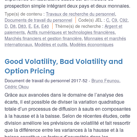
prospection simple intégrant deux pays et deux monnaies.
Type(s) de contenu
:
Travaux de recherche du personnel
,
Documents de travail du personnel
Code(s) JEL
:
C
,
C9
,
C92
,
D
,
D8
,
D83
,
E
,
E4
,
E40
Thème(s) de recherche
:
Argent et
paiements
,
Actifs numériques et technologies financières
,
Marchés financiers et gestion financière
,
Monnaies et marchés
internationaux
,
Modèles et outils
,
Modèles économiques
Good Volatility, Bad Volatility and
Option Pricing
Document de travail du personnel 2017-52
Bruno Feunou
,
Cédric Okou
Grâce aux avancées dans le domaine de l’analyse des
écarts, il est possible de diviser la variation quadratique
totale d’un processus de diffusion à sauts en composantes
à la hausse et à la baisse. Selon de récentes études, cette
division améliore les prévisions de volatilité et fait ressortir
que la différence entre les variances à la hausse et à la
baisse constitue un facteur d’asymétrie dans les