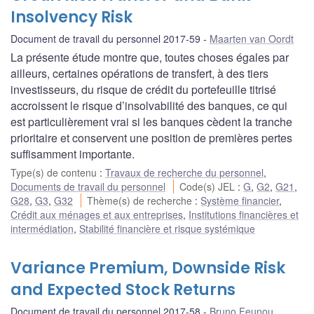
Insolvency Risk
Document de travail du personnel 2017-59
Maarten van Oordt
La présente étude montre que, toutes choses égales par
ailleurs, certaines opérations de transfert, à des tiers
investisseurs, du risque de crédit du portefeuille titrisé
accroissent le risque d’insolvabilité des banques, ce qui
est particulièrement vrai si les banques cèdent la tranche
prioritaire et conservent une position de premières pertes
suffisamment importante.
Type(s) de contenu
:
Travaux de recherche du personnel
,
Documents de travail du personnel
Code(s) JEL
:
G
,
G2
,
G21
,
G28
,
G3
,
G32
Thème(s) de recherche
:
Système financier
,
Crédit aux ménages et aux entreprises
,
Institutions financières et
intermédiation
,
Stabilité financière et risque systémique
Variance Premium, Downside Risk
and Expected Stock Returns
Document de travail du personnel 2017-58
Bruno Feunou
,