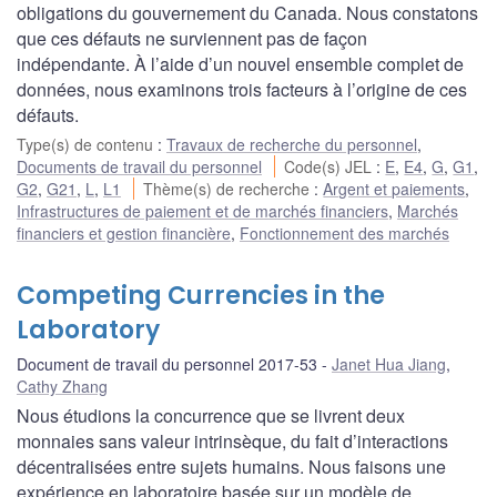
obligations du gouvernement du Canada. Nous constatons
que ces défauts ne surviennent pas de façon
indépendante. À l’aide d’un nouvel ensemble complet de
données, nous examinons trois facteurs à l’origine de ces
défauts.
Type(s) de contenu
:
Travaux de recherche du personnel
,
Documents de travail du personnel
Code(s) JEL
:
E
,
E4
,
G
,
G1
,
G2
,
G21
,
L
,
L1
Thème(s) de recherche
:
Argent et paiements
,
Infrastructures de paiement et de marchés financiers
,
Marchés
financiers et gestion financière
,
Fonctionnement des marchés
Competing Currencies in the
Laboratory
Document de travail du personnel 2017-53
Janet Hua Jiang
,
Cathy Zhang
Nous étudions la concurrence que se livrent deux
monnaies sans valeur intrinsèque, du fait d’interactions
décentralisées entre sujets humains. Nous faisons une
expérience en laboratoire basée sur un modèle de