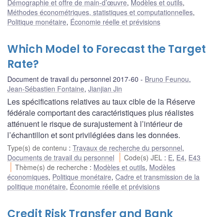
Démographie et offre de main-d’œuvre
,
Modèles et outils
,
Méthodes économétriques, statistiques et computationnelles
,
Politique monétaire
,
Économie réelle et prévisions
Which Model to Forecast the Target
Rate?
Document de travail du personnel 2017-60
Bruno Feunou
,
Jean-Sébastien Fontaine
,
Jianjian Jin
Les spécifications relatives au taux cible de la Réserve
fédérale comportant des caractéristiques plus réalistes
atténuent le risque de surajustement à l’intérieur de
l’échantillon et sont privilégiées dans les données.
Type(s) de contenu
:
Travaux de recherche du personnel
,
Documents de travail du personnel
Code(s) JEL
:
E
,
E4
,
E43
Thème(s) de recherche
:
Modèles et outils
,
Modèles
économiques
,
Politique monétaire
,
Cadre et transmission de la
politique monétaire
,
Économie réelle et prévisions
Credit Risk Transfer and Bank