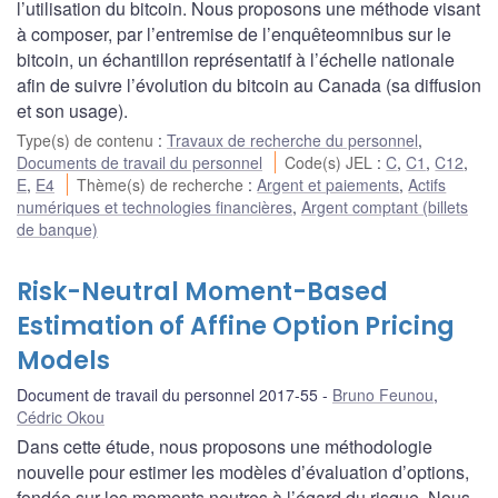
l’utilisation du bitcoin. Nous proposons une méthode visant
à composer, par l’entremise de l’enquêteomnibus sur le
bitcoin, un échantillon représentatif à l’échelle nationale
afin de suivre l’évolution du bitcoin au Canada (sa diffusion
et son usage).
Type(s) de contenu
:
Travaux de recherche du personnel
,
Documents de travail du personnel
Code(s) JEL
:
C
,
C1
,
C12
,
E
,
E4
Thème(s) de recherche
:
Argent et paiements
,
Actifs
numériques et technologies financières
,
Argent comptant (billets
de banque)
Risk-Neutral Moment-Based
Estimation of Affine Option Pricing
Models
Document de travail du personnel 2017-55
Bruno Feunou
,
Cédric Okou
Dans cette étude, nous proposons une méthodologie
nouvelle pour estimer les modèles d’évaluation d’options,
fondée sur les moments neutres à l’égard du risque. Nous