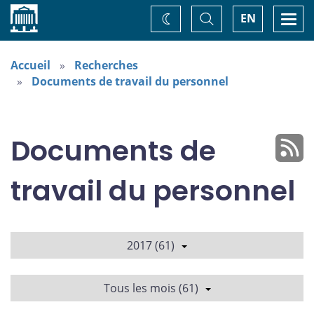
Accueil
Basculer
Togg
EN
Changez
la
navi
recherche
de
thème
Accueil
Recherches
Documents de travail du personnel
Documents de
travail du personnel
2017 (61)
Tous les mois (61)