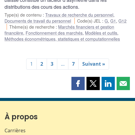
distributions des cours des actions.
Type(s) de contenu
:
Travaux de recherche du personnel
,
Documents de travail du personnel
Code(s) JEL
:
G
,
G1
,
G12
Thème(s) de recherche
:
Marchés financiers et gestion
financière
,
Fonctionnement des marchés
,
Modèles et outils
,
Méthodes économétriques, statistiques et computationnelles
1
2
3
…
7
Suivant »
Partager
Partager
Partager
Part
cette
cette
cette
cette
page
page
page
page
sur
sur
sur
par
Facebook
X
LinkedIn
courr
À propos
Carrières