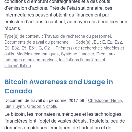
conditions d’emprunt contraignantes et à des coûts
d’émission d’actions. Près de l’état stationnaire, ces
intermédiaires peuvent obtenir du financement par
émission d’actions à coût nul, au moyen des bénéfices non
répartis.
Type(s) de contenu
:
Travaux de recherche du personnel
,
Documents de travail du personnel
Code(s) JEL
:
E
,
E2
,
E22
,
E3
,
E32
,
E5
,
E51
,
G
,
G2
Thème(s) de recherche
:
Modèles et
outils
,
Modèles économiques
,
Système financier
,
Crédit aux
ménages et aux entreprises
,
Institutions financières et
intermédiation
Bitcoin Awareness and Usage in
Canada
Document de travail du personnel 2017-56
Christopher Henry
,
Kim Huynh
,
Gradon Nicholls
Le bitcoin, les monnaies numériques et les technologies
financières font l’objet de vastes débats. Toutefois, peu de
données empiriques témoignent de l’adoption et de