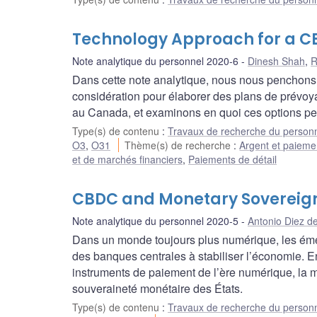
Technology Approach for a 
Note analytique du personnel 2020-6
Dinesh Shah
,
R
Dans cette note analytique, nous nous penchons s
considération pour élaborer des plans de prév
au Canada, et examinons en quoi ces options perme
Type(s) de contenu
:
Travaux de recherche du person
O3
,
O31
Thème(s) de recherche
:
Argent et paieme
et de marchés financiers
,
Paiements de détail
CBDC and Monetary Sovereig
Note analytique du personnel 2020-5
Antonio Diez de
Dans un monde toujours plus numérique, les émet
des banques centrales à stabiliser l’économie. E
instruments de paiement de l’ère numérique, la 
souveraineté monétaire des États.
Type(s) de contenu
:
Travaux de recherche du person