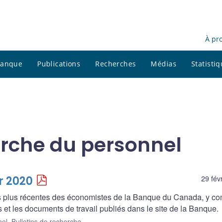
À pr
 banque
Publications
Recherches
Médias
Statisti
rche du personnel
r 2020
29 fév
es plus récentes des économistes de la Banque du Canada, y co
 et les documents de travail publiés dans le site de la Banque.
nel
,
Bulletins de recherche