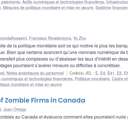
t paiements
,
Actifs numériques et technologies financières
,
Infrastructu
e
,
Mesures de politique monétaire et mise en œuvre
,
Système financier
oodalhosseini
,
Francisco Rivadeneyra
,
Yu Zhu
ite de la politique monétaire soit ce qui motive le plus les banq
que. Bien que certains avancent qu’une monnaie numérique de
transfert plus complexes ou d’abaisser les taux d’intérêt en des
ages pourraient s’avérer mineurs ou difficiles à concrétiser.
nel
,
Notes analytiques du personnel
Code(s) JEL
:
E
,
E4
,
E41
,
E5
,
E
fs numériques et technologies financières
,
Politique monétaire
,
Cadre et
itique monétaire et mise en œuvre
 of Zombie Firms in Canada
r
,
Juan Ortega
mbies au Canada et évaluons comment elles pourraient nuire 