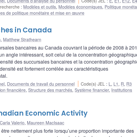
nel
,
Documents d'analyse du personnel
Code(s) JEL
:
E
,
E1
,
E12
,
E
 recherche
:
Modèles et outils
,
Modèles économiques
,
Politique monéta
es de politique monétaire et mise en œuvre
ches in Canada
n
,
Matthew Strathearn
ursales bancaires au Canada couvrant la période de 2008 à 20
n angle intéressant, soit celui de la concentration géographiq
 densité des succursales bancaires et la concentration géographi
densité est fortement corrélée aux caractéristiques
tal.
nel
,
Documents de travail du personnel
Code(s) JEL
:
L
,
L1
,
R
,
R3
ion financière
,
Structure des marchés
,
Système financier
,
Institutions
nadian Economic Activity
Carla Valerio
,
Maureen MacIsaac
à être nettement plus forte lorsqu’une proportion importante des