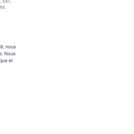
4
,
E41
,
ire
,
18, nous
ue. Nous
que et