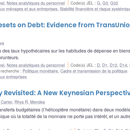
nel
,
Notes analytiques du personnel
Code(s) JEL
:
G
,
G3
,
G32
aux ménages et aux entreprises
,
Stabilité financière et risque systémiq
esets on Debt: Evidence from TransUni
va
es des taux hypothécaires sur les habitudes de dépense en bien
runteurs.
nel
,
Notes analytiques du personnel
Code(s) JEL
:
D
,
D1
,
D12
,
D14
,
 recherche
:
Politique monétaire
,
Cadre et transmission de la politique
ux entreprises
 Revisited: A New Keynesian Perspecti
 Carter
,
Rhys R. Mendes
nsferts budgétaires (l’hélicoptère monétaire) dans deux modèl
ue où la totalité de la monnaie ne porte pas intérêt, et un autre