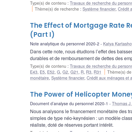
Type(s) de contenu
:
Travaux de recherche du person
Thème(s) de recherche
:
Système financier
,
Crédit 
The Effect of Mortgage Rate R
(Part I)
Note analytique du personnel 2020-2
Katya Kartasho
Dans cette note, nous étudions l’effet des baiss
durables et de remboursement de dettes des emp
Type(s) de contenu
:
Travaux de recherche du person
E43
,
E5
,
E52
,
G
,
G2
,
G21
,
R
,
R3
,
R31
Thème(s) de
monétaire
,
Système financier
,
Crédit aux ménages et a
The Power of Helicopter Money
Document d’analyse du personnel 2020-1
Thomas J.
Nous analysons le financement monétaire des tra
simples de type néo-keynésien : un modèle classiq
réaliste, doté de réserves portant intérêt.