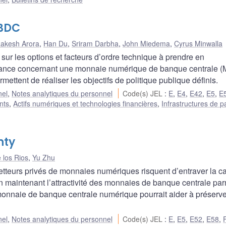
CBDC
akesh Arora
,
Han Du
,
Sriram Darbha
,
John Miedema
,
Cyrus Minwalla
ur les options et facteurs d’ordre technique à prendre en
oyance concernant une monnaie numérique de banque centrale
ttent de réaliser les objectifs de politique publique définis.
nel
,
Notes analytiques du personnel
Code(s) JEL
:
E
,
E4
,
E42
,
E5
,
E
nts
,
Actifs numériques et technologies financières
,
Infrastructures de 
nty
 los Rios
,
Yu Zhu
teurs privés de monnaies numériques risquent d’entraver la c
n maintenant l’attractivité des monnaies de banque centrale par
monnaie de banque centrale numérique pourrait aider à préserve
nel
,
Notes analytiques du personnel
Code(s) JEL
:
E
,
E5
,
E52
,
E58
,