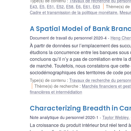
Type(s) de contenu
:
Travaux de recherche du person
E43
,
E5
,
E51
,
E52
,
E58
,
E6
,
E61
,
E63
Thème(s) de
Cadre et transmission de la politique monétaire
,
Mesur
A Spatial Model of Bank Bran
Document de travail du personnel 2020-4
Heng Che
À partir de données sur l’emplacement des succ
étudions la concurrence entre les banques sous u
concluons qu’il n’y a pas de corrélation entre la
de marché. Toutefois, nous constatons que cette 
sociodémographiques des territoires de code pos
Type(s) de contenu
:
Travaux de recherche du person
Thème(s) de recherche
:
Marchés financiers et gest
financières et intermédiation
Characterizing Breadth in Ca
Note analytique du personnel 2020-1
Taylor Webley
,
La croissance du produit intérieur brut réel tend 