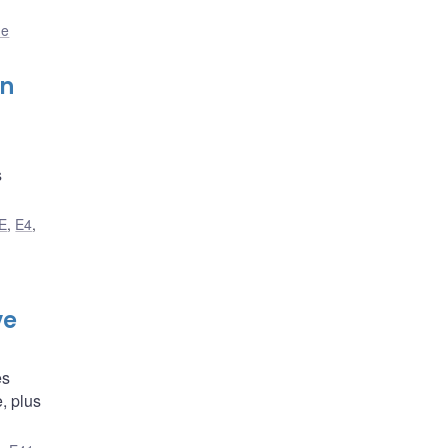
ue
on
s
E
,
E4
,
ve
es
, plus