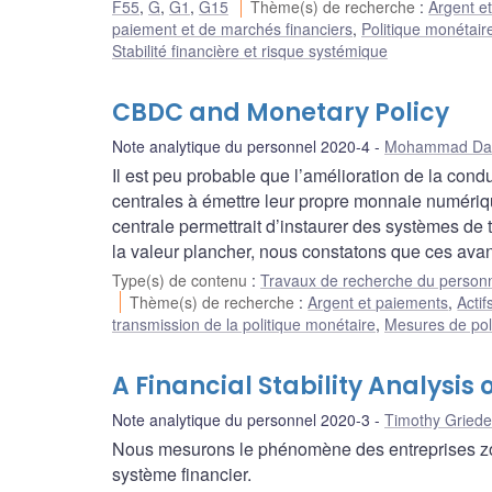
F55
,
G
,
G1
,
G15
Thème(s) de recherche
:
Argent e
paiement et de marchés financiers
,
Politique monétair
Stabilité financière et risque systémique
CBDC and Monetary Policy
Note analytique du personnel 2020-4
Mohammad Dav
Il est peu probable que l’amélioration de la condu
centrales à émettre leur propre monnaie numéri
centrale permettrait d’instaurer des systèmes de 
la valeur plancher, nous constatons que ces avant
Type(s) de contenu
:
Travaux de recherche du person
Thème(s) de recherche
:
Argent et paiements
,
Acti
transmission de la politique monétaire
,
Mesures de pol
A Financial Stability Analysis
Note analytique du personnel 2020-3
Timothy Griede
Nous mesurons le phénomène des entreprises zo
système financier.