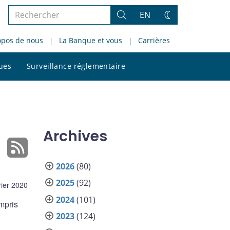
Rechercher
EN
Rechercher
Changez
dans
de
opos de nous
La Banque et vous
Carrières
le
thème
site
Rechercher
ques
Surveillance réglementaire
dans
le
site
Archives
2026
(80)
2025
(92)
rier 2020
2024
(101)
mpris
2023
(124)