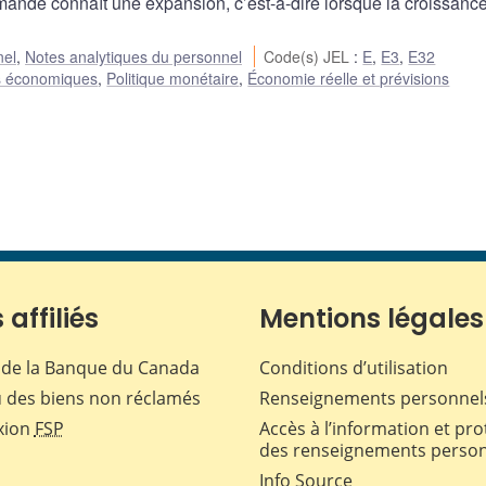
mande connaît une expansion, c’est-à-dire lorsque la croissanc
nel
,
Notes analytiques du personnel
Code(s) JEL
:
E
,
E3
,
E32
s économiques
,
Politique monétaire
,
Économie réelle et prévisions
 affiliés
Mentions légales
de la Banque du Canada
Conditions d’utilisation
 des biens non réclamés
Renseignements personnel
xion
FSP
Accès à l’information et pro
des renseignements perso
Info Source