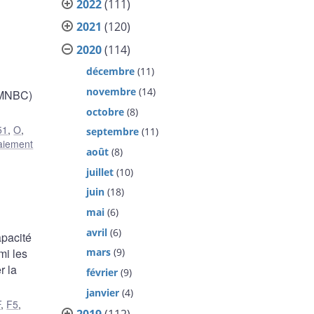
2022
(111)
2021
(120)
2020
(114)
décembre
(11)
novembre
(14)
 (MNBC)
octobre
(8)
51
,
O
,
septembre
(11)
paiement
août
(8)
juillet
(10)
juin
(18)
mai
(6)
avril
(6)
apacité
mi les
mars
(9)
r la
février
(9)
janvier
(4)
F
,
F5
,
2019
(112)