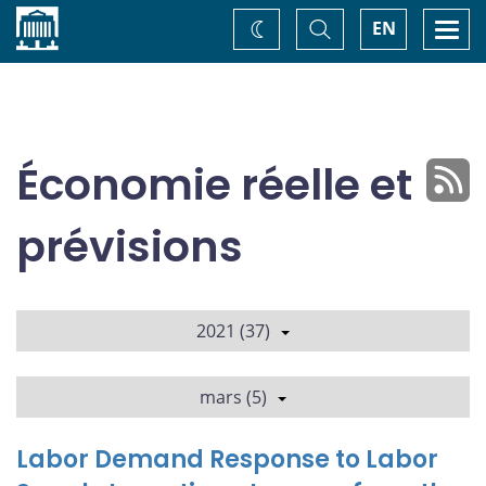
Accueil
Basculer
Togg
EN
Changez
la
navi
recherche
de
thème
Économie réelle et
prévisions
2021 (37)
mars (5)
Labor Demand Response to Labor