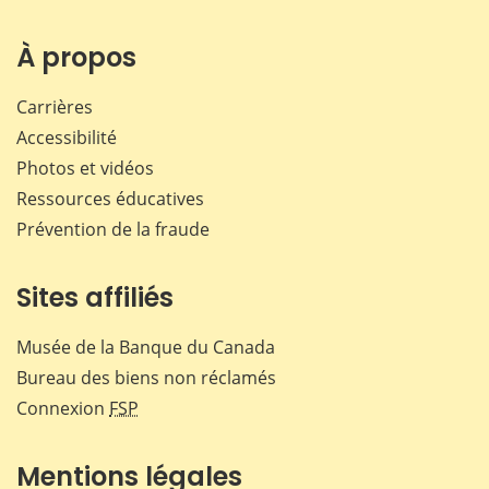
sur
sur
sur
par
Facebook
X
LinkedIn
courr
À propos
Carrières
Accessibilité
Photos et vidéos
Ressources éducatives
Prévention de la fraude
Sites affiliés
Musée de la Banque du Canada
Bureau des biens non réclamés
Connexion
FSP
Mentions légales