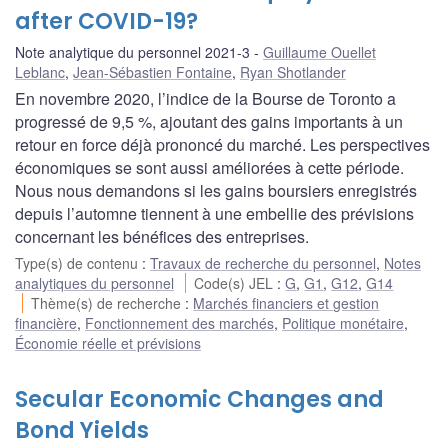
after COVID-19?
Note analytique du personnel 2021-3
Guillaume Ouellet
Leblanc
,
Jean-Sébastien Fontaine
,
Ryan Shotlander
En novembre 2020, l’indice de la Bourse de Toronto a
progressé de 9,5 %, ajoutant des gains importants à un
retour en force déjà prononcé du marché. Les perspectives
économiques se sont aussi améliorées à cette période.
Nous nous demandons si les gains boursiers enregistrés
depuis l’automne tiennent à une embellie des prévisions
concernant les bénéfices des entreprises.
Type(s) de contenu
:
Travaux de recherche du personnel
,
Notes
analytiques du personnel
Code(s) JEL
:
G
,
G1
,
G12
,
G14
Thème(s) de recherche
:
Marchés financiers et gestion
financière
,
Fonctionnement des marchés
,
Politique monétaire
,
Économie réelle et prévisions
Secular Economic Changes and
Bond Yields