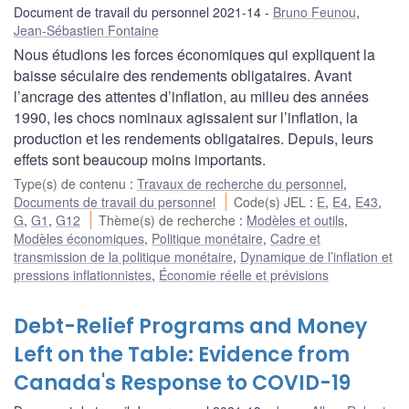
Document de travail du personnel 2021-14
Bruno Feunou
,
Jean-Sébastien Fontaine
Nous étudions les forces économiques qui expliquent la
baisse séculaire des rendements obligataires. Avant
l’ancrage des attentes d’inflation, au milieu des années
1990, les chocs nominaux agissaient sur l’inflation, la
production et les rendements obligataires. Depuis, leurs
effets sont beaucoup moins importants.
Type(s) de contenu
:
Travaux de recherche du personnel
,
Documents de travail du personnel
Code(s) JEL
:
E
,
E4
,
E43
,
G
,
G1
,
G12
Thème(s) de recherche
:
Modèles et outils
,
Modèles économiques
,
Politique monétaire
,
Cadre et
transmission de la politique monétaire
,
Dynamique de l’inflation et
pressions inflationnistes
,
Économie réelle et prévisions
Debt-Relief Programs and Money
Left on the Table: Evidence from
Canada's Response to COVID-19