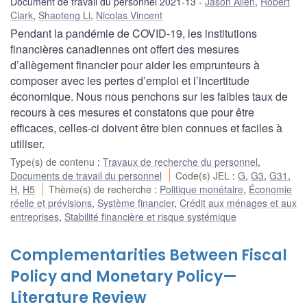
Document de travail du personnel 2021-13
Jason Allen
,
Robert
Clark
,
Shaoteng Li
,
Nicolas Vincent
Pendant la pandémie de COVID-19, les institutions
financières canadiennes ont offert des mesures
d’allègement financier pour aider les emprunteurs à
composer avec les pertes d’emploi et l’incertitude
économique. Nous nous penchons sur les faibles taux de
recours à ces mesures et constatons que pour être
efficaces, celles-ci doivent être bien connues et faciles à
utiliser.
Type(s) de contenu
:
Travaux de recherche du personnel
,
Documents de travail du personnel
Code(s) JEL
:
G
,
G3
,
G31
,
H
,
H5
Thème(s) de recherche
:
Politique monétaire
,
Économie
réelle et prévisions
,
Système financier
,
Crédit aux ménages et aux
entreprises
,
Stabilité financière et risque systémique
Complementarities Between Fiscal
Policy and Monetary Policy—
Literature Review