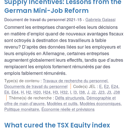
Supply Incentives: Lessons from the
German Mini-Job Reform
Document de travail du personnel 2021-15
Gabriela Galassi
Comment les entreprises changent-elles leurs décisions
en matière d’emploi quand de nouveaux avantages fiscaux
sont octroyés à destination des travailleurs à faible
revenu? D’après des données liées sur les employeurs et
leurs employés en Allemagne, certaines entreprises
augmentent globalement leurs effectifs, tandis que d’autres
remplacent les emplois fortement rémunérés par des
emplois faiblement rémunérés.
Type(s) de contenu
:
Travaux de recherche du personnel
,
Documents de travail du personnel
Code(s) JEL
:
E
,
E2
,
E24
,
E6
,
E64
,
H
,
H2
,
H20
,
H24
,
H3
,
H32
,
I
,
I3
,
I38
,
J
,
J2
,
J23
,
J3
,
J38
Thème(s) de recherche
:
Défis structurels
,
Démographie et
offre de main-d’œuvre
,
Modèles et outils
,
Modèles économiques
,
Politique monétaire
,
Économie réelle et prévisions
What cured the TSX Equity index