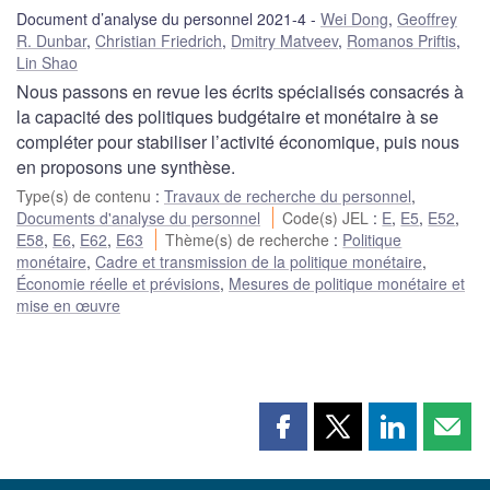
Document d’analyse du personnel 2021-4
Wei Dong
,
Geoffrey
R. Dunbar
,
Christian Friedrich
,
Dmitry Matveev
,
Romanos Priftis
,
Lin Shao
Nous passons en revue les écrits spécialisés consacrés à
la capacité des politiques budgétaire et monétaire à se
compléter pour stabiliser l’activité économique, puis nous
en proposons une synthèse.
Type(s) de contenu
:
Travaux de recherche du personnel
,
Documents d'analyse du personnel
Code(s) JEL
:
E
,
E5
,
E52
,
E58
,
E6
,
E62
,
E63
Thème(s) de recherche
:
Politique
monétaire
,
Cadre et transmission de la politique monétaire
,
Économie réelle et prévisions
,
Mesures de politique monétaire et
mise en œuvre
Partager
Partager
Partager
Part
cette
cette
cette
cette
page
page
page
page