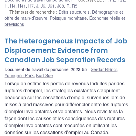
H
,
H4
,
H41
,
H7
,
J
,
J6
,
J61
,
J68
,
R
,
R5
Thème(s) de recherche
:
Défis structurels
,
Démographie et
offre de main-d’œuvre
,
Politique monétaire
,
Économie réelle et
prévisions
The Heterogeneous Impacts of Job
Displacement: Evidence from
Canadian Job Separation Records
Document de travail du personnel 2023-55
Serdar Birinci
,
Youngmin Park
,
Kurt See
Lorsqu’on estime les pertes de revenus induites par des
ruptures d’emploi, les stratégies existantes s’appuient
beaucoup sur les cessations d’emploi survenues lors de
mises à pied massives pour différencier entre les ruptures
d’emploi involontaires et volontaires. Nous revisitons la
façon dont les causes et les conséquences des ruptures
d’emploi involontaires sont mesurées en utilisant les
données sur les cessations d’emploi au Canada.