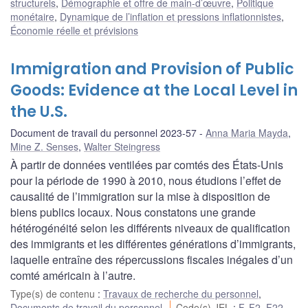
structurels
,
Démographie et offre de main-d’œuvre
,
Politique
monétaire
,
Dynamique de l’inflation et pressions inflationnistes
,
Économie réelle et prévisions
Immigration and Provision of Public
Goods: Evidence at the Local Level in
the U.S.
Document de travail du personnel 2023-57
Anna Maria Mayda
,
Mine Z. Senses
,
Walter Steingress
À partir de données ventilées par comtés des États-Unis
pour la période de 1990 à 2010, nous étudions l’effet de
causalité de l’immigration sur la mise à disposition de
biens publics locaux. Nous constatons une grande
hétérogénéité selon les différents niveaux de qualification
des immigrants et les différentes générations d’immigrants,
laquelle entraîne des répercussions fiscales inégales d’un
comté américain à l’autre.
Type(s) de contenu
:
Travaux de recherche du personnel
,
Documents de travail du personnel
Code(s) JEL
:
F
,
F2
,
F22
,