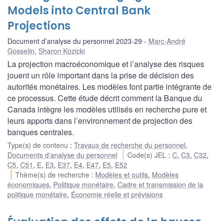
Models into Central Bank
Projections
Document d’analyse du personnel 2023-29
Marc-André
Gosselin
,
Sharon Kozicki
La projection macroéconomique et l’analyse des risques
jouent un rôle important dans la prise de décision des
autorités monétaires. Les modèles font partie intégrante de
ce processus. Cette étude décrit comment la Banque du
Canada intègre les modèles utilisés en recherche pure et
leurs apports dans l’environnement de projection des
banques centrales.
Type(s) de contenu
:
Travaux de recherche du personnel
,
Documents d'analyse du personnel
Code(s) JEL
:
C
,
C3
,
C32
,
C5
,
C51
,
E
,
E3
,
E37
,
E4
,
E47
,
E5
,
E52
Thème(s) de recherche
:
Modèles et outils
,
Modèles
économiques
,
Politique monétaire
,
Cadre et transmission de la
politique monétaire
,
Économie réelle et prévisions