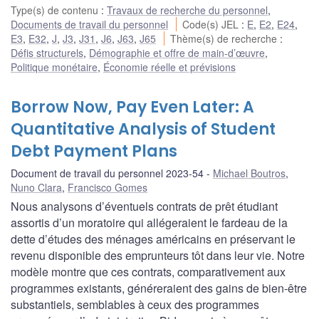
Type(s) de contenu
:
Travaux de recherche du personnel
,
Documents de travail du personnel
Code(s) JEL
:
E
,
E2
,
E24
,
E3
,
E32
,
J
,
J3
,
J31
,
J6
,
J63
,
J65
Thème(s) de recherche
:
Défis structurels
,
Démographie et offre de main-d’œuvre
,
Politique monétaire
,
Économie réelle et prévisions
Borrow Now, Pay Even Later: A
Quantitative Analysis of Student
Debt Payment Plans
Document de travail du personnel 2023-54
Michael Boutros
,
Nuno Clara
,
Francisco Gomes
Nous analysons d’éventuels contrats de prêt étudiant
assortis d’un moratoire qui allégeraient le fardeau de la
dette d’études des ménages américains en préservant le
revenu disponible des emprunteurs tôt dans leur vie. Notre
modèle montre que ces contrats, comparativement aux
programmes existants, généreraient des gains de bien-être
substantiels, semblables à ceux des programmes