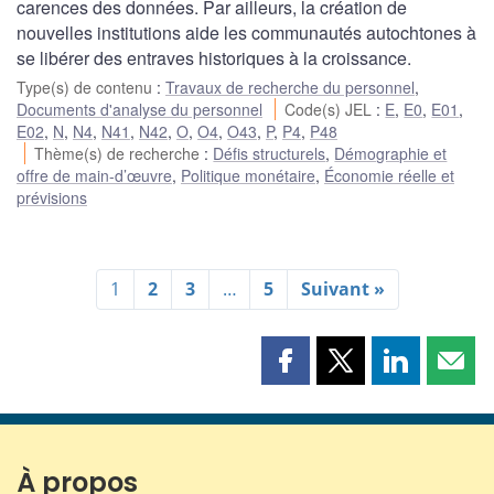
carences des données. Par ailleurs, la création de
nouvelles institutions aide les communautés autochtones à
se libérer des entraves historiques à la croissance.
Type(s) de contenu
:
Travaux de recherche du personnel
,
Documents d'analyse du personnel
Code(s) JEL
:
E
,
E0
,
E01
,
E02
,
N
,
N4
,
N41
,
N42
,
O
,
O4
,
O43
,
P
,
P4
,
P48
Thème(s) de recherche
:
Défis structurels
,
Démographie et
offre de main-d’œuvre
,
Politique monétaire
,
Économie réelle et
prévisions
1
2
3
…
5
Suivant »
Partager
Partager
Partager
Part
cette
cette
cette
cette
page
page
page
page
sur
sur
sur
par
Facebook
X
LinkedIn
courr
À propos