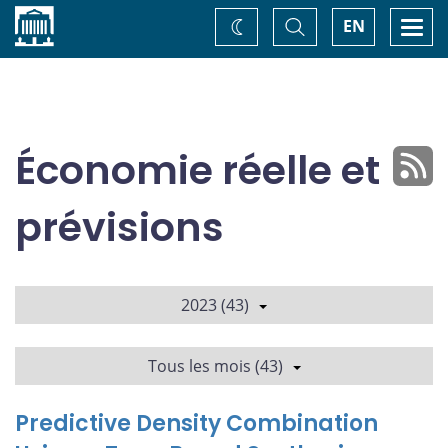
Accueil
Basculer
Togg
EN
Changez
la
navi
recherche
de
thème
Économie réelle et
prévisions
2023 (43)
Tous les mois (43)
Predictive Density Combination