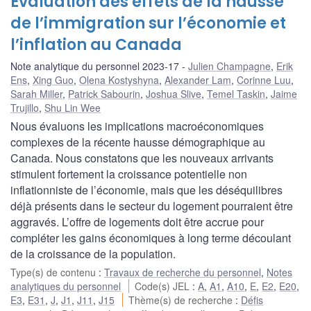
Évaluation des effets de la hausse
de l’immigration sur l’économie et
l’inflation au Canada
Note analytique du personnel 2023-17
Julien Champagne
,
Erik
Ens
,
Xing Guo
,
Olena Kostyshyna
,
Alexander Lam
,
Corinne Luu
,
Sarah Miller
,
Patrick Sabourin
,
Joshua Slive
,
Temel Taskin
,
Jaime
Trujillo
,
Shu Lin Wee
Nous évaluons les implications macroéconomiques
complexes de la récente hausse démographique au
Canada. Nous constatons que les nouveaux arrivants
stimulent fortement la croissance potentielle non
inflationniste de l’économie, mais que les déséquilibres
déjà présents dans le secteur du logement pourraient être
aggravés. L’offre de logements doit être accrue pour
compléter les gains économiques à long terme découlant
de la croissance de la population.
Type(s) de contenu
:
Travaux de recherche du personnel
,
Notes
analytiques du personnel
Code(s) JEL
:
A
,
A1
,
A10
,
E
,
E2
,
E20
,
E3
,
E31
,
J
,
J1
,
J11
,
J15
Thème(s) de recherche
:
Défis