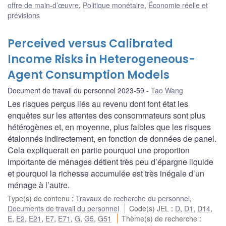
offre de main-d’œuvre
,
Politique monétaire
,
Économie réelle et
prévisions
Perceived versus Calibrated
Income Risks in Heterogeneous-
Agent Consumption Models
Document de travail du personnel 2023-59
Tao Wang
Les risques perçus liés au revenu dont font état les
enquêtes sur les attentes des consommateurs sont plus
hétérogènes et, en moyenne, plus faibles que les risques
étalonnés indirectement, en fonction de données de panel.
Cela expliquerait en partie pourquoi une proportion
importante de ménages détient très peu d’épargne liquide
et pourquoi la richesse accumulée est très inégale d’un
ménage à l’autre.
Type(s) de contenu
:
Travaux de recherche du personnel
,
Documents de travail du personnel
Code(s) JEL
:
D
,
D1
,
D14
,
E
,
E2
,
E21
,
E7
,
E71
,
G
,
G5
,
G51
Thème(s) de recherche
: