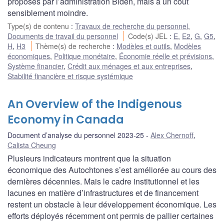
proposés par l’administration Biden, mais à un coût
sensiblement moindre.
Type(s) de contenu
:
Travaux de recherche du personnel
,
Documents de travail du personnel
Code(s) JEL
:
E
,
E2
,
G
,
G5
,
H
,
H3
Thème(s) de recherche
:
Modèles et outils
,
Modèles
économiques
,
Politique monétaire
,
Économie réelle et prévisions
,
Système financier
,
Crédit aux ménages et aux entreprises
,
Stabilité financière et risque systémique
An Overview of the Indigenous
Economy in Canada
Document d’analyse du personnel 2023-25
Alex Chernoff
,
Calista Cheung
Plusieurs indicateurs montrent que la situation
économique des Autochtones s’est améliorée au cours des
dernières décennies. Mais le cadre institutionnel et les
lacunes en matière d’infrastructures et de financement
restent un obstacle à leur développement économique. Les
efforts déployés récemment ont permis de pallier certaines