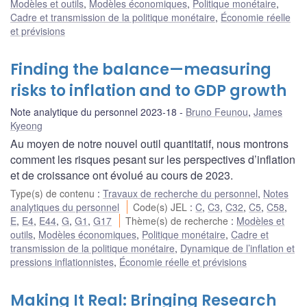
Modèles et outils
,
Modèles économiques
,
Politique monétaire
,
Cadre et transmission de la politique monétaire
,
Économie réelle
et prévisions
Finding the balance—measuring
risks to inflation and to GDP growth
Note analytique du personnel 2023-18
Bruno Feunou
,
James
Kyeong
Au moyen de notre nouvel outil quantitatif, nous montrons
comment les risques pesant sur les perspectives d’inflation
et de croissance ont évolué au cours de 2023.
Type(s) de contenu
:
Travaux de recherche du personnel
,
Notes
analytiques du personnel
Code(s) JEL
:
C
,
C3
,
C32
,
C5
,
C58
,
E
,
E4
,
E44
,
G
,
G1
,
G17
Thème(s) de recherche
:
Modèles et
outils
,
Modèles économiques
,
Politique monétaire
,
Cadre et
transmission de la politique monétaire
,
Dynamique de l’inflation et
pressions inflationnistes
,
Économie réelle et prévisions
Making It Real: Bringing Research