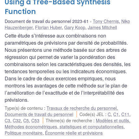
Using a Tree-Based Synthesis
Function
Document de travail du personnel 2023-61
Tony Chernis
,
Niko
Hauzenberger
,
Florian Huber
,
Gary Koop
,
James Mitchell
Cette étude s’intéresse aux combinaisons non
paramétriques de prévisions par densité de probabilités.
Nous présentons une méthode basée sur des arbres de
régression qui permet de varier la pondération des
combinaisons selon les caractéristiques des densités, les
tendances temporelles ou les indicateurs économiques.
Dans le cadre de deux exercices empiriques, nous
montrons les avantages de cette méthode sur le plan de
l’amélioration de l’exactitude et de l’interprétabilité des
prévisions.
Type(s) de contenu
:
Travaux de recherche du personnel
,
Documents de travail du personnel
Code(s) JEL
:
C
,
C1
,
C11
,
C3
,
C32
,
C5
,
C53
Thème(s) de recherche
:
Modèles et outils
,
Méthodes économétriques, statistiques et computationnelles
,
Politique monétaire
,
Économie réelle et prévisions