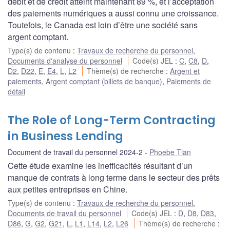
débit et de crédit atteint maintenant 89 %, et l’acceptation
des paiements numériques a aussi connu une croissance.
Toutefois, le Canada est loin d’être une société sans
argent comptant.
Type(s) de contenu
:
Travaux de recherche du personnel
,
Documents d'analyse du personnel
Code(s) JEL
:
C
,
C8
,
D
,
D2
,
D22
,
E
,
E4
,
L
,
L2
Thème(s) de recherche
:
Argent et
paiements
,
Argent comptant (billets de banque)
,
Paiements de
détail
The Role of Long-Term Contracting
in Business Lending
Document de travail du personnel 2024-2
Phoebe Tian
Cette étude examine les inefficacités résultant d’un
manque de contrats à long terme dans le secteur des prêts
aux petites entreprises en Chine.
Type(s) de contenu
:
Travaux de recherche du personnel
,
Documents de travail du personnel
Code(s) JEL
:
D
,
D8
,
D83
,
D86
,
G
,
G2
,
G21
,
L
,
L1
,
L14
,
L2
,
L26
Thème(s) de recherche
: