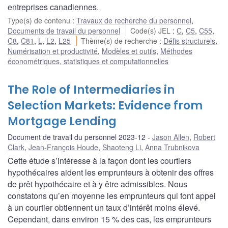
entreprises canadiennes.
Type(s) de contenu
:
Travaux de recherche du personnel
,
Documents de travail du personnel
Code(s) JEL
:
C
,
C5
,
C55
,
C8
,
C81
,
L
,
L2
,
L25
Thème(s) de recherche
:
Défis structurels
,
Numérisation et productivité
,
Modèles et outils
,
Méthodes
économétriques, statistiques et computationnelles
The Role of Intermediaries in
Selection Markets: Evidence from
Mortgage Lending
Document de travail du personnel 2023-12
Jason Allen
,
Robert
Clark
,
Jean-François Houde
,
Shaoteng Li
,
Anna Trubnikova
Cette étude s’intéresse à la façon dont les courtiers
hypothécaires aident les emprunteurs à obtenir des offres
de prêt hypothécaire et à y être admissibles. Nous
constatons qu’en moyenne les emprunteurs qui font appel
à un courtier obtiennent un taux d’intérêt moins élevé.
Cependant, dans environ 15 % des cas, les emprunteurs