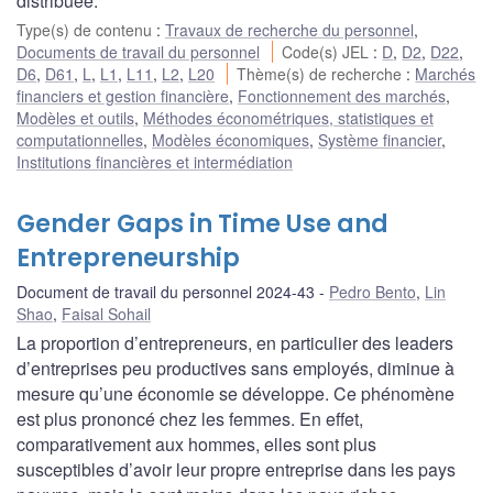
distribuée.
Type(s) de contenu
:
Travaux de recherche du personnel
,
Documents de travail du personnel
Code(s) JEL
:
D
,
D2
,
D22
,
D6
,
D61
,
L
,
L1
,
L11
,
L2
,
L20
Thème(s) de recherche
:
Marchés
financiers et gestion financière
,
Fonctionnement des marchés
,
Modèles et outils
,
Méthodes économétriques, statistiques et
computationnelles
,
Modèles économiques
,
Système financier
,
Institutions financières et intermédiation
Gender Gaps in Time Use and
Entrepreneurship
Document de travail du personnel 2024-43
Pedro Bento
,
Lin
Shao
,
Faisal Sohail
La proportion d’entrepreneurs, en particulier des leaders
d’entreprises peu productives sans employés, diminue à
mesure qu’une économie se développe. Ce phénomène
est plus prononcé chez les femmes. En effet,
comparativement aux hommes, elles sont plus
susceptibles d’avoir leur propre entreprise dans les pays