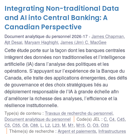
Integrating Non-traditional Data
and AI into Central Banking: A
Canadian Perspective
Document analytique du personnel 2026-17
James Chapman
,
Ajit Desai
,
Maryam Haghighi
,
James (Jim) C. MacGee
Cette étude porte sur la façon dont les banques centrales
intègrent des données non traditionnelles et l’intelligence
artificielle (IA) dans l’analyse des politiques et les
opérations. S’appuyant sur l’expérience de la Banque du
Canada, elle traite des applications émergentes, des défis
de gouvernance et des choix stratégiques liés au
déploiement responsable de l’IA à grande échelle afin
d’améliorer la richesse des analyses, l’efficience et la
résilience institutionnelle.
Type(s) de contenu
:
Travaux de recherche du personnel
,
Document analytique du personnel
Code(s) JEL
:
C
,
C4
,
C45
,
C5
,
C55
,
C8
,
C88
,
L
,
L2
,
L23
,
M
,
M1
,
M15
,
O
,
O3
,
O33
Thème(s) de recherche
:
Argent et paiements
,
Infrastructures