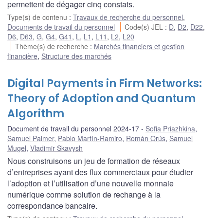
permettent de dégager cinq constats.
Type(s) de contenu
:
Travaux de recherche du personnel
,
Documents de travail du personnel
Code(s) JEL
:
D
,
D2
,
D22
,
D6
,
D63
,
G
,
G4
,
G41
,
L
,
L1
,
L11
,
L2
,
L20
Thème(s) de recherche
:
Marchés financiers et gestion
financière
,
Structure des marchés
Digital Payments in Firm Networks:
Theory of Adoption and Quantum
Algorithm
Document de travail du personnel 2024-17
Sofia Priazhkina
,
Samuel Palmer
,
Pablo Martín-Ramiro
,
Román Orús
,
Samuel
Mugel
,
Vladimir Skavysh
Nous construisons un jeu de formation de réseaux
d’entreprises ayant des flux commerciaux pour étudier
l’adoption et l’utilisation d’une nouvelle monnaie
numérique comme solution de rechange à la
correspondance bancaire.