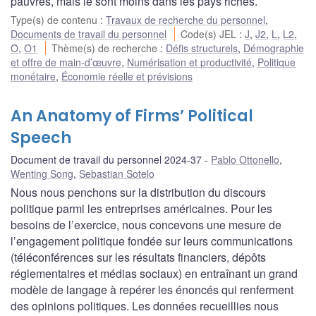
pauvres, mais le sont moins dans les pays riches.
Type(s) de contenu
:
Travaux de recherche du personnel
,
Documents de travail du personnel
Code(s) JEL
:
J
,
J2
,
L
,
L2
,
O
,
O1
Thème(s) de recherche
:
Défis structurels
,
Démographie
et offre de main-d’œuvre
,
Numérisation et productivité
,
Politique
monétaire
,
Économie réelle et prévisions
An Anatomy of Firms’ Political
Speech
Document de travail du personnel 2024-37
Pablo Ottonello
,
Wenting Song
,
Sebastian Sotelo
Nous nous penchons sur la distribution du discours
politique parmi les entreprises américaines. Pour les
besoins de l’exercice, nous concevons une mesure de
l’engagement politique fondée sur leurs communications
(téléconférences sur les résultats financiers, dépôts
réglementaires et médias sociaux) en entraînant un grand
modèle de langage à repérer les énoncés qui renferment
des opinions politiques. Les données recueillies nous