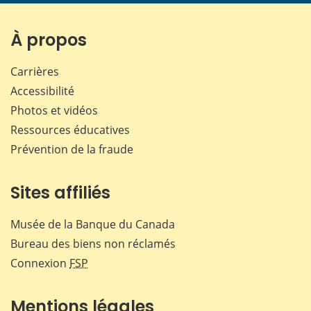
page
page
page
page
sur
sur
sur
par
Facebook
X
LinkedIn
courr
À propos
Carrières
Accessibilité
Photos et vidéos
Ressources éducatives
Prévention de la fraude
Sites affiliés
Musée de la Banque du Canada
Bureau des biens non réclamés
Connexion
FSP
Mentions légales