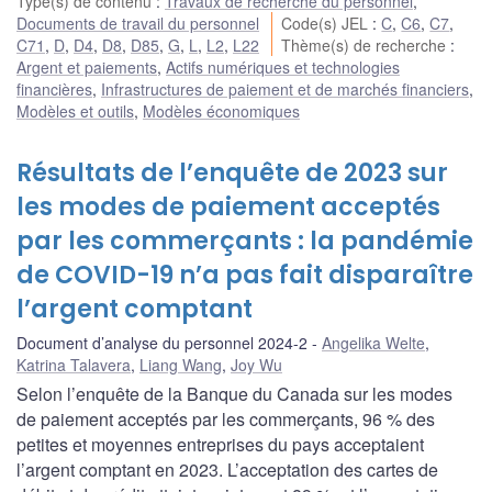
Type(s) de contenu
:
Travaux de recherche du personnel
,
Documents de travail du personnel
Code(s) JEL
:
C
,
C6
,
C7
,
C71
,
D
,
D4
,
D8
,
D85
,
G
,
L
,
L2
,
L22
Thème(s) de recherche
:
Argent et paiements
,
Actifs numériques et technologies
financières
,
Infrastructures de paiement et de marchés financiers
,
Modèles et outils
,
Modèles économiques
Résultats de l’enquête de 2023 sur
les modes de paiement acceptés
par les commerçants : la pandémie
de COVID-19 n’a pas fait disparaître
l’argent comptant
Document d’analyse du personnel 2024-2
Angelika Welte
,
Katrina Talavera
,
Liang Wang
,
Joy Wu
Selon l’enquête de la Banque du Canada sur les modes
de paiement acceptés par les commerçants, 96 % des
petites et moyennes entreprises du pays acceptaient
l’argent comptant en 2023. L’acceptation des cartes de