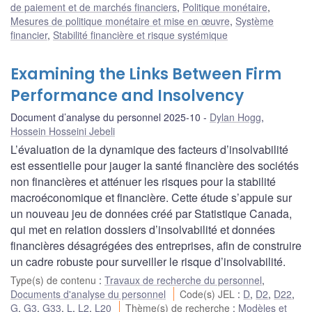
de paiement et de marchés financiers
,
Politique monétaire
,
Mesures de politique monétaire et mise en œuvre
,
Système
financier
,
Stabilité financière et risque systémique
Examining the Links Between Firm
Performance and Insolvency
Document d’analyse du personnel 2025-10
Dylan Hogg
,
Hossein Hosseini Jebeli
L’évaluation de la dynamique des facteurs d’insolvabilité
est essentielle pour jauger la santé financière des sociétés
non financières et atténuer les risques pour la stabilité
macroéconomique et financière. Cette étude s’appuie sur
un nouveau jeu de données créé par Statistique Canada,
qui met en relation dossiers d’insolvabilité et données
financières désagrégées des entreprises, afin de construire
un cadre robuste pour surveiller le risque d’insolvabilité.
Type(s) de contenu
:
Travaux de recherche du personnel
,
Documents d'analyse du personnel
Code(s) JEL
:
D
,
D2
,
D22
,
G
,
G3
,
G33
,
L
,
L2
,
L20
Thème(s) de recherche
:
Modèles et