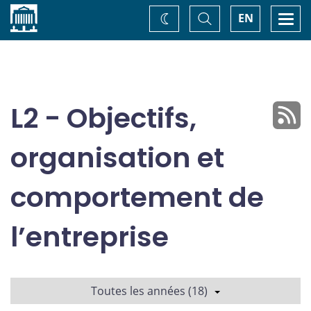
Accueil
Basculer
Togg
EN
Changez
la
navi
recherche
de
thème
L2 - Objectifs,
organisation et
comportement de
l’entreprise
Toutes les années (18)