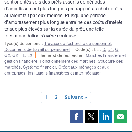
sont orientés vers des prêts assortis de périodes
d’amortissement plus longues par rapport au choix qu’ils
auraient fait par eux-mêmes. Puisqu’une période
d’amortissement plus longue entraîne des coûts d’intérêt
totaux plus élevés sur la durée du prêt, une telle
recommandation s’avère coûteuse.
Type(s) de contenu
:
Travaux de recherche du personnel
,
Documents de travail du personnel
Code(s) JEL
:
D
,
D4
,
G
,
G2
,
G21
,
L
,
L2
Thème(s) de recherche
:
Marchés financiers et
gestion financière
,
Fonctionnement des marchés
,
Structure des
marchés
,
Système financier
,
Crédit aux ménages et aux
entreprises
,
Institutions financières et intermédiation
1
2
Suivant »
Partager
Partager
Partager
Part
cette
cette
cette
cette