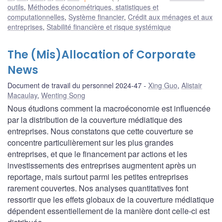
outils
,
Méthodes économétriques, statistiques et
computationnelles
,
Système financier
,
Crédit aux ménages et aux
entreprises
,
Stabilité financière et risque systémique
The (Mis)Allocation of Corporate
News
Document de travail du personnel 2024-47
Xing Guo
,
Alistair
Macaulay
,
Wenting Song
Nous étudions comment la macroéconomie est influencée
par la distribution de la couverture médiatique des
entreprises. Nous constatons que cette couverture se
concentre particulièrement sur les plus grandes
entreprises, et que le financement par actions et les
investissements des entreprises augmentent après un
reportage, mais surtout parmi les petites entreprises
rarement couvertes. Nos analyses quantitatives font
ressortir que les effets globaux de la couverture médiatique
dépendent essentiellement de la manière dont celle-ci est