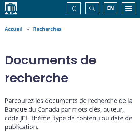
Accueil
Basculer
Togg
EN
Changez
la
navi
recherche
de
thème
Accueil
Recherches
Documents de
recherche
Parcourez les documents de recherche de la
Banque du Canada par mots-clés, auteur,
code JEL, thème, type de contenu ou date de
publication.