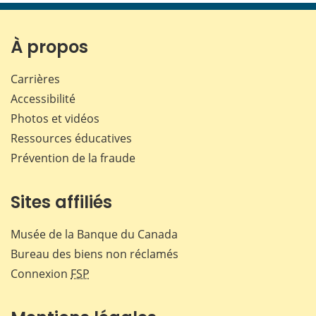
page
page
page
page
sur
sur
sur
par
Facebook
X
LinkedIn
courr
À propos
Carrières
Accessibilité
Photos et vidéos
Ressources éducatives
Prévention de la fraude
Sites affiliés
Musée de la Banque du Canada
Bureau des biens non réclamés
Connexion
FSP