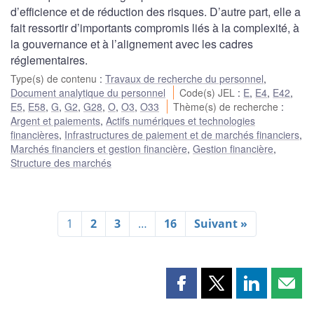
d’efficience et de réduction des risques. D’autre part, elle a
fait ressortir d’importants compromis liés à la complexité, à
la gouvernance et à l’alignement avec les cadres
réglementaires.
Type(s) de contenu
:
Travaux de recherche du personnel
,
Document analytique du personnel
Code(s) JEL
:
E
,
E4
,
E42
,
E5
,
E58
,
G
,
G2
,
G28
,
O
,
O3
,
O33
Thème(s) de recherche
:
Argent et paiements
,
Actifs numériques et technologies
financières
,
Infrastructures de paiement et de marchés financiers
,
Marchés financiers et gestion financière
,
Gestion financière
,
Structure des marchés
1
2
3
…
16
Suivant »
Partager
Partager
Partager
Part
cette
cette
cette
cette