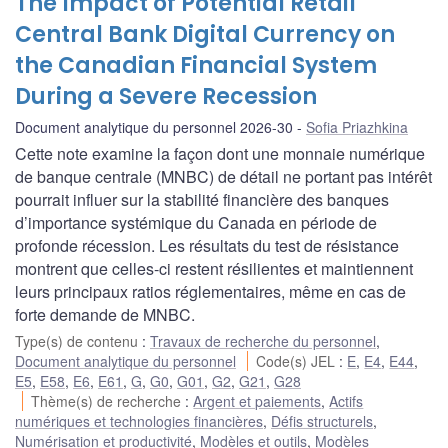
The Impact of Potential Retail
Central Bank Digital Currency on
the Canadian Financial System
During a Severe Recession
Document analytique du personnel 2026-30
Sofia Priazhkina
Cette note examine la façon dont une monnaie numérique
de banque centrale (MNBC) de détail ne portant pas intérêt
pourrait influer sur la stabilité financière des banques
d’importance systémique du Canada en période de
profonde récession. Les résultats du test de résistance
montrent que celles-ci restent résilientes et maintiennent
leurs principaux ratios réglementaires, même en cas de
forte demande de MNBC.
Type(s) de contenu
:
Travaux de recherche du personnel
,
Document analytique du personnel
Code(s) JEL
:
E
,
E4
,
E44
,
E5
,
E58
,
E6
,
E61
,
G
,
G0
,
G01
,
G2
,
G21
,
G28
Thème(s) de recherche
:
Argent et paiements
,
Actifs
numériques et technologies financières
,
Défis structurels
,
Numérisation et productivité
,
Modèles et outils
,
Modèles