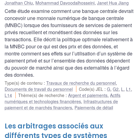
Jonathan Chiu
,
Mohammad Davoodalhosseini
,
Janet Hua Jiang
Cette étude examine comment une banque centrale devrait
concevoir une monnaie numérique de banque centrale
(MNBC) lorsque des fournisseurs de services de paiement
privés recueillent et monétisent des données sur les
transactions. Elle décrit la politique optimale relativement à
la MNBC pour ce qui est des prix et des données, et
montre comment ses effets sur l’utilisation d’un système de
paiement privé et sur l’ensemble des données dépendent
du pouvoir de marché ainsi que des externalités à l’égard
des données.
Type(s) de contenu
:
Travaux de recherche du personnel
,
Documents de travail du personnel
Code(s) JEL
:
G
,
G2
,
L
,
L1
,
L14
Thème(s) de recherche
:
Argent et paiements
,
Actifs
numériques et technologies financières
,
Infrastructures de
paiement et de marchés financiers
,
Paiements de détail
Les arbitrages associés aux
différents types de systèmes