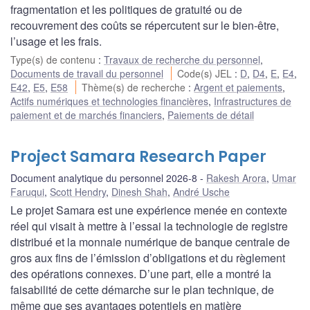
fragmentation et les politiques de gratuité ou de
recouvrement des coûts se répercutent sur le bien-être,
l’usage et les frais.
Type(s) de contenu
:
Travaux de recherche du personnel
,
Documents de travail du personnel
Code(s) JEL
:
D
,
D4
,
E
,
E4
,
E42
,
E5
,
E58
Thème(s) de recherche
:
Argent et paiements
,
Actifs numériques et technologies financières
,
Infrastructures de
paiement et de marchés financiers
,
Paiements de détail
Project Samara Research Paper
Document analytique du personnel 2026-8
Rakesh Arora
,
Umar
Faruqui
,
Scott Hendry
,
Dinesh Shah
,
André Usche
Le projet Samara est une expérience menée en contexte
réel qui visait à mettre à l’essai la technologie de registre
distribué et la monnaie numérique de banque centrale de
gros aux fins de l’émission d’obligations et du règlement
des opérations connexes. D’une part, elle a montré la
faisabilité de cette démarche sur le plan technique, de
même que ses avantages potentiels en matière