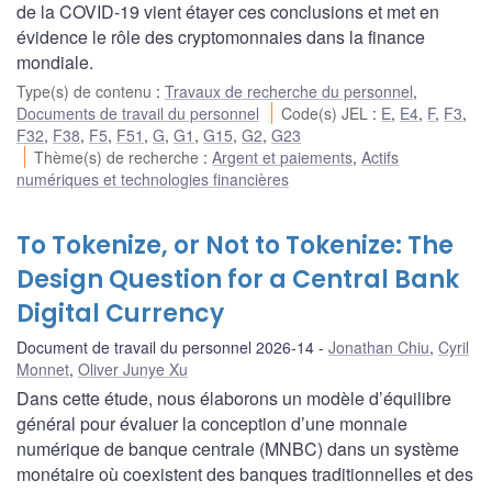
de la COVID‑19 vient étayer ces conclusions et met en
évidence le rôle des cryptomonnaies dans la finance
mondiale.
Type(s) de contenu
:
Travaux de recherche du personnel
,
Documents de travail du personnel
Code(s) JEL
:
E
,
E4
,
F
,
F3
,
F32
,
F38
,
F5
,
F51
,
G
,
G1
,
G15
,
G2
,
G23
Thème(s) de recherche
:
Argent et paiements
,
Actifs
numériques et technologies financières
To Tokenize, or Not to Tokenize: The
Design Question for a Central Bank
Digital Currency
Document de travail du personnel 2026-14
Jonathan Chiu
,
Cyril
Monnet
,
Oliver Junye Xu
Dans cette étude, nous élaborons un modèle d’équilibre
général pour évaluer la conception d’une monnaie
numérique de banque centrale (MNBC) dans un système
monétaire où coexistent des banques traditionnelles et des