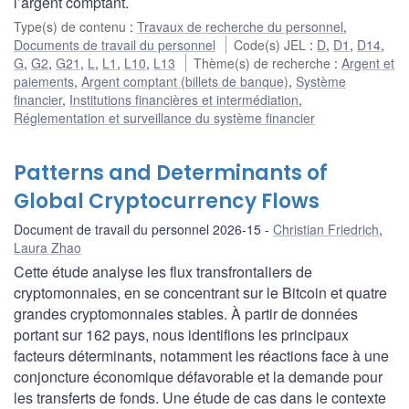
l’argent comptant.
Type(s) de contenu
:
Travaux de recherche du personnel
,
Documents de travail du personnel
Code(s) JEL
:
D
,
D1
,
D14
,
G
,
G2
,
G21
,
L
,
L1
,
L10
,
L13
Thème(s) de recherche
:
Argent et
paiements
,
Argent comptant (billets de banque)
,
Système
financier
,
Institutions financières et intermédiation
,
Réglementation et surveillance du système financier
Patterns and Determinants of
Global Cryptocurrency Flows
Document de travail du personnel 2026-15
Christian Friedrich
,
Laura Zhao
Cette étude analyse les flux transfrontaliers de
cryptomonnaies, en se concentrant sur le Bitcoin et quatre
grandes cryptomonnaies stables. À partir de données
portant sur 162 pays, nous identifions les principaux
facteurs déterminants, notamment les réactions face à une
conjoncture économique défavorable et la demande pour
les transferts de fonds. Une étude de cas dans le contexte