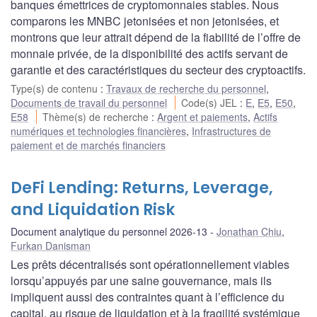
banques émettrices de cryptomonnaies stables. Nous
comparons les MNBC jetonisées et non jetonisées, et
montrons que leur attrait dépend de la fiabilité de l’offre de
monnaie privée, de la disponibilité des actifs servant de
garantie et des caractéristiques du secteur des cryptoactifs.
Type(s) de contenu
:
Travaux de recherche du personnel
,
Documents de travail du personnel
Code(s) JEL
:
E
,
E5
,
E50
,
E58
Thème(s) de recherche
:
Argent et paiements
,
Actifs
numériques et technologies financières
,
Infrastructures de
paiement et de marchés financiers
DeFi Lending: Returns, Leverage,
and Liquidation Risk
Document analytique du personnel 2026-13
Jonathan Chiu
,
Furkan Danisman
Les prêts décentralisés sont opérationnellement viables
lorsqu’appuyés par une saine gouvernance, mais ils
impliquent aussi des contraintes quant à l’efficience du
capital, au risque de liquidation et à la fragilité systémique