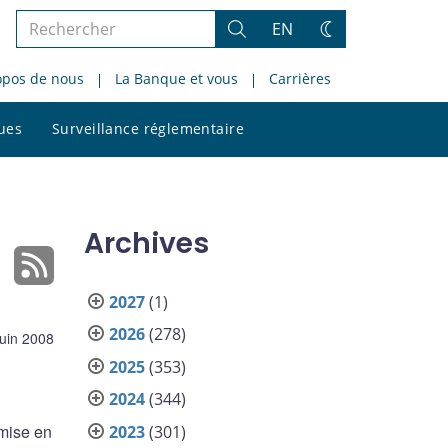
Rechercher
EN
Rechercher
Changez
dans
de
opos de nous
La Banque et vous
Carrières
le
thème
site
Rechercher
ques
Surveillance réglementaire
dans
le
site
Archives
2027
(1)
2026
(278)
juin 2008
2025
(353)
2024
(344)
 mise en
2023
(301)