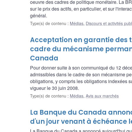
oeuvre des cadres de politique monétaire. La BRI
sur le prix des actifs, en particulier, et sur l'inte
général.
Type(s) de contenu
:
Médias
,
Discours et activités pub
Acceptation en garantie des t
cadre du mécanisme permanent
Canada
Pour donner suite à son communiqué du 12 décem
admissibles dans le cadre de son mécanisme perma
obligations, y compris les obligations indexées su
vigueur le 30 juin 2008.
Type(s) de contenu
:
Médias
,
Avis aux marchés
La Banque du Canada annonce 
d'un jour venant à échéance l
La Banque du Canada a annoncé aujourd'hui qu'el