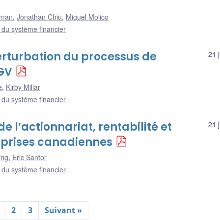
pman
,
Jonathan Chiu
,
Miguel Molico
e du système financier
erturbation du processus de
21 
PGV
e
,
Kirby Millar
e du système financier
de l’actionnariat, rentabilité et
21 
reprises canadiennes
ing
,
Eric Santor
e du système financier
2
3
Suivant »