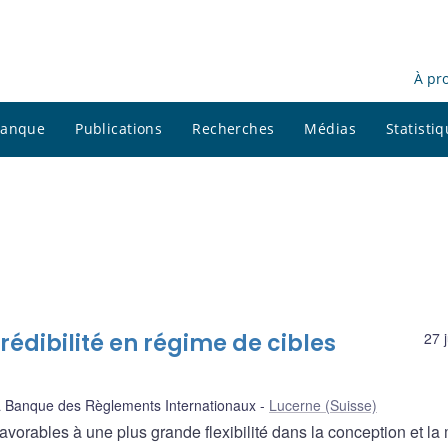
À pr
 banque
Publications
Recherches
Médias
Statisti
crédibilité en régime de cibles
27 
a Banque des Règlements Internationaux
Lucerne (Suisse)
avorables à une plus grande flexibilité dans la conception et la