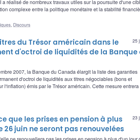
 a réalisé de nombreux travaux utiles sur la poursuite d'une cib
raction complexe entre la politique monétaire et la stabilité financi
liques
,
Discours
itres du Trésor américain dans le
25 
 d'octroi de liquidités de la Banque
bre 2007, la Banque du Canada élargit la liste des garanties
nent d'octroi de liquidités aux titres négociables (bons et
r l'inflation) émis par le Trésor américain. Cette mesure entrera
que les prises en pension à plus
23 
e 26 juin ne seront pas renouvelées
le ne renouvellera pas les prises en pension à plus d'un jour 