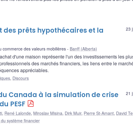
t des prêts hypothécaires et la
23 
u commerce des valeurs mobilières
Banff (Alberta)
chat d'une maison représente l'un des investissements les plu
s professionnels des marchés financiers, les liens entre le march
séquences appréciables.
liques
,
Discours
du Canada à la simulation de crise
21 
du PESF
ti
,
René Lalonde
,
Miroslav Misina
,
Dirk Muir
,
Pierre St-Amant
,
David Te
e du système financier