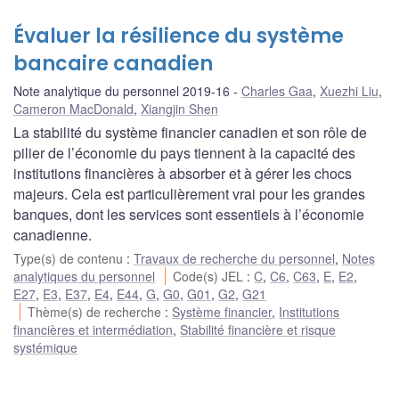
Évaluer la résilience du système
bancaire canadien
Note analytique du personnel 2019-16
Charles Gaa
,
Xuezhi Liu
,
Cameron MacDonald
,
Xiangjin Shen
La stabilité du système financier canadien et son rôle de
pilier de l’économie du pays tiennent à la capacité des
institutions financières à absorber et à gérer les chocs
majeurs. Cela est particulièrement vrai pour les grandes
banques, dont les services sont essentiels à l’économie
canadienne.
Type(s) de contenu
:
Travaux de recherche du personnel
,
Notes
analytiques du personnel
Code(s) JEL
:
C
,
C6
,
C63
,
E
,
E2
,
E27
,
E3
,
E37
,
E4
,
E44
,
G
,
G0
,
G01
,
G2
,
G21
Thème(s) de recherche
:
Système financier
,
Institutions
financières et intermédiation
,
Stabilité financière et risque
systémique