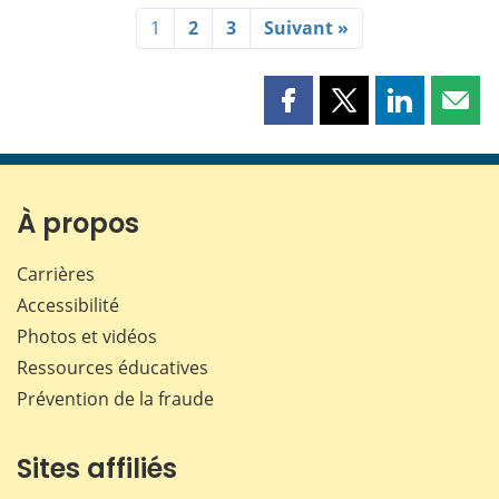
1
2
3
Suivant »
Partager
Partager
Partager
Part
cette
cette
cette
cette
page
page
page
page
sur
sur
sur
par
Facebook
X
LinkedIn
courr
À propos
Carrières
Accessibilité
Photos et vidéos
Ressources éducatives
Prévention de la fraude
Sites affiliés