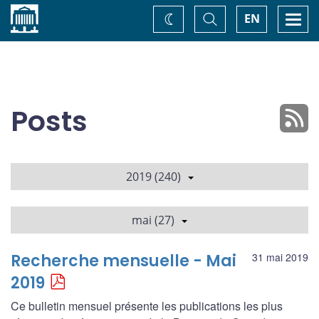
Accueil
Basculer
Togg
EN
Changez
la
navi
recherche
de
thème
Posts
2019 (240)
mai (27)
Recherche mensuelle - Mai
31 mai 2019
2019
Ce bulletin mensuel présente les publications les plus