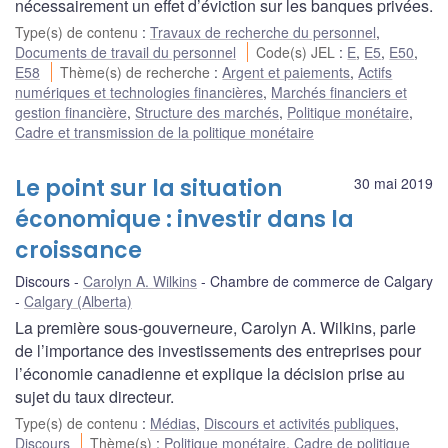
nécessairement un effet d’éviction sur les banques privées.
Type(s) de contenu
:
Travaux de recherche du personnel
,
Documents de travail du personnel
Code(s) JEL
:
E
,
E5
,
E50
,
E58
Thème(s) de recherche
:
Argent et paiements
,
Actifs
numériques et technologies financières
,
Marchés financiers et
gestion financière
,
Structure des marchés
,
Politique monétaire
,
Cadre et transmission de la politique monétaire
Le point sur la situation
30 mai 2019
économique : investir dans la
croissance
Discours
Carolyn A. Wilkins
Chambre de commerce de Calgary
Calgary (Alberta)
La première sous-gouverneure, Carolyn A. Wilkins, parle
de l’importance des investissements des entreprises pour
l’économie canadienne et explique la décision prise au
sujet du taux directeur.
Type(s) de contenu
:
Médias
,
Discours et activités publiques
,
Discours
Thème(s)
:
Politique monétaire
,
Cadre de politique