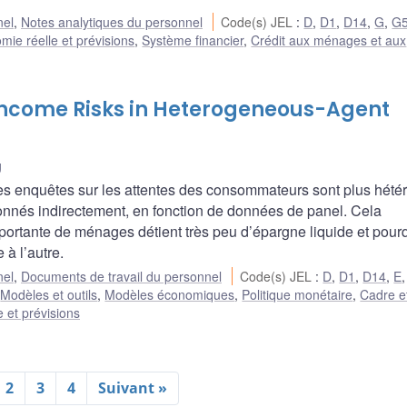
nel
,
Notes analytiques du personnel
Code(s) JEL
:
D
,
D1
,
D14
,
G
,
G
mie réelle et prévisions
,
Système financier
,
Crédit aux ménages et aux
Income Risks in Heterogeneous-Agent
g
 les enquêtes sur les attentes des consommateurs sont plus hét
lonnés indirectement, en fonction de données de panel. Cela
mportante de ménages détient très peu d’épargne liquide et pourq
à l’autre.
nel
,
Documents de travail du personnel
Code(s) JEL
:
D
,
D1
,
D14
,
E
:
Modèles et outils
,
Modèles économiques
,
Politique monétaire
,
Cadre e
 et prévisions
2
3
4
Suivant »