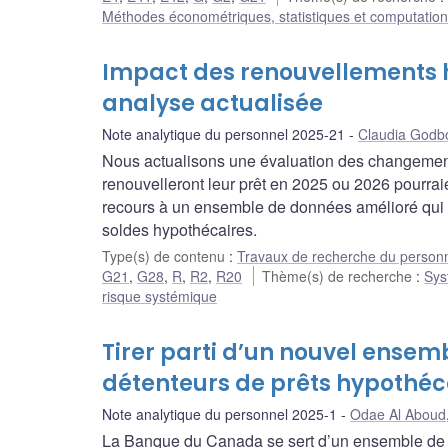
Méthodes économétriques, statistiques et computation
Impact des renouvellements h
analyse actualisée
Note analytique du personnel 2025-21
Claudia Godb
Nous actualisons une évaluation des changement
renouvelleront leur prêt en 2025 ou 2026 pourraie
recours à un ensemble de données amélioré qui d
soldes hypothécaires.
Type(s) de contenu
:
Travaux de recherche du person
G21
,
G28
,
R
,
R2
,
R20
Thème(s) de recherche
:
Sys
risque systémique
Tirer parti d’un nouvel ensem
détenteurs de prêts hypothéc
Note analytique du personnel 2025-1
Odae Al Aboud
La Banque du Canada se sert d’un ensemble de d