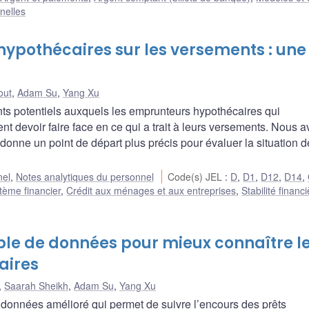
nelles
ypothécaires sur les versements : une
out
,
Adam Su
,
Yang Xu
s potentiels auxquels les emprunteurs hypothécaires qui
nt devoir faire face en ce qui a trait à leurs versements. Nous 
onne un point de départ plus précis pour évaluer la situation d
nel
,
Notes analytiques du personnel
Code(s) JEL
:
D
,
D1
,
D12
,
D14
,
tème financier
,
Crédit aux ménages et aux entreprises
,
Stabilité financi
ble de données pour mieux connaître l
aires
,
Saarah Sheikh
,
Adam Su
,
Yang Xu
onnées amélioré qui permet de suivre l’encours des prêts