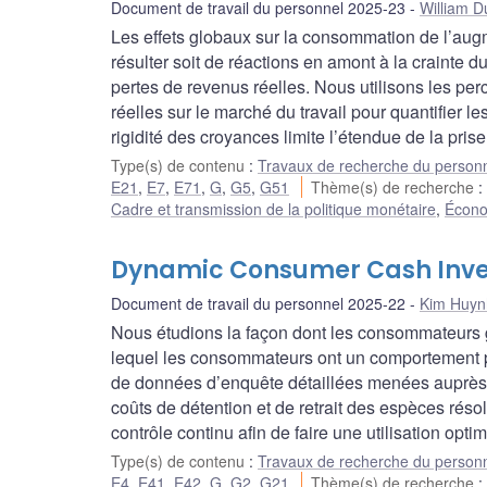
Document de travail du personnel 2025-23
William D
Les effets globaux sur la consommation de l’augm
résulter soit de réactions en amont à la crainte
pertes de revenus réelles. Nous utilisons les perc
réelles sur le marché du travail pour quantifier 
rigidité des croyances limite l’étendue de la pris
Type(s) de contenu
:
Travaux de recherche du person
E21
,
E7
,
E71
,
G
,
G5
,
G51
Thème(s) de recherche
Cadre et transmission de la politique monétaire
,
Économ
Dynamic Consumer Cash Inve
Document de travail du personnel 2025-22
Kim Huyn
Nous étudions la façon dont les consommateurs 
lequel les consommateurs ont un comportement pro
de données d’enquête détaillées menées auprè
coûts de détention et de retrait des espèces ré
contrôle continu afin de faire une utilisation opt
Type(s) de contenu
:
Travaux de recherche du person
E4
,
E41
,
E42
,
G
,
G2
,
G21
Thème(s) de recherche