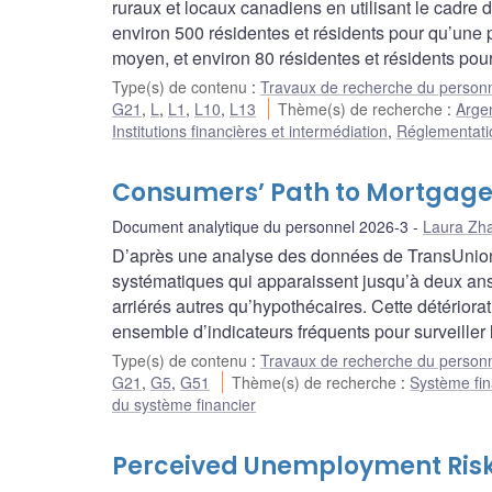
ruraux et locaux canadiens en utilisant le cadre 
environ 500 résidentes et résidents pour qu’une
moyen, et environ 80 résidentes et résidents pour 
Type(s) de contenu
:
Travaux de recherche du person
G21
,
L
,
L1
,
L10
,
L13
Thème(s) de recherche
:
Arge
Institutions financières et intermédiation
,
Réglementatio
Consumers’ Path to Mortgage
Document analytique du personnel 2026-3
Laura Zh
D’après une analyse des données de TransUnion 
systématiques qui apparaissent jusqu’à deux ans a
arriérés autres qu’hypothécaires. Cette détériorat
ensemble d’indicateurs fréquents pour surveiller
Type(s) de contenu
:
Travaux de recherche du person
G21
,
G5
,
G51
Thème(s) de recherche
:
Système fin
du système financier
Perceived Unemployment Risk