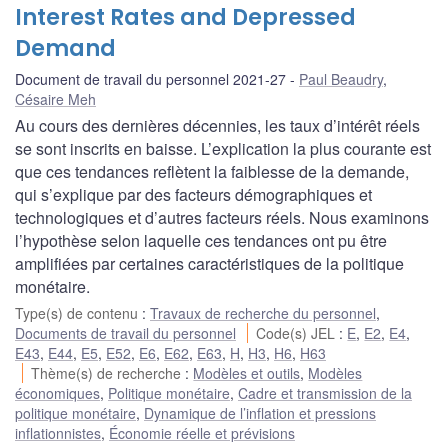
Interest Rates and Depressed
Demand
Document de travail du personnel 2021-27
Paul Beaudry
,
Césaire Meh
Au cours des dernières décennies, les taux d’intérêt réels
se sont inscrits en baisse. L’explication la plus courante est
que ces tendances reflètent la faiblesse de la demande,
qui s’explique par des facteurs démographiques et
technologiques et d’autres facteurs réels. Nous examinons
l’hypothèse selon laquelle ces tendances ont pu être
amplifiées par certaines caractéristiques de la politique
monétaire.
Type(s) de contenu
:
Travaux de recherche du personnel
,
Documents de travail du personnel
Code(s) JEL
:
E
,
E2
,
E4
,
E43
,
E44
,
E5
,
E52
,
E6
,
E62
,
E63
,
H
,
H3
,
H6
,
H63
Thème(s) de recherche
:
Modèles et outils
,
Modèles
économiques
,
Politique monétaire
,
Cadre et transmission de la
politique monétaire
,
Dynamique de l’inflation et pressions
inflationnistes
,
Économie réelle et prévisions