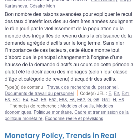
Kartashova
,
Césaire Meh
Bon nombre des raisons avancées pour expliquer le recul
des taux d’intérêt lors des 30 dernières années soulignent
le rôle joué par le vieillissement de la population ou la
montée des inégalités de revenu dans la croissance de la
demande agrégée d’actifs sur le long terme. Sans nier
l’importance de ces facteurs, cette étude montre tout
d’abord que le principal changement à l’origine d’une
hausse de la demande d’actifs au cours de cette période a
plutôt été le désir accru des ménages (selon leur classe
d’âge et catégorie de revenu) d’acquérir des actifs.
Type(s) de contenu
:
Travaux de recherche du personnel
,
Documents de travail du personnel
Code(s) JEL
:
E
,
E2
,
E21
,
E3
,
E31
,
E4
,
E43
,
E5
,
E52
,
E58
,
E6
,
E62
,
G
,
G5
,
G51
,
H
,
H6
Thème(s) de recherche
:
Modèles et outils
,
Modèles
économiques
,
Politique monétaire
,
Cadre et transmission de la
politique monétaire
,
Économie réelle et prévisions
Monetary Policy, Trends in Real