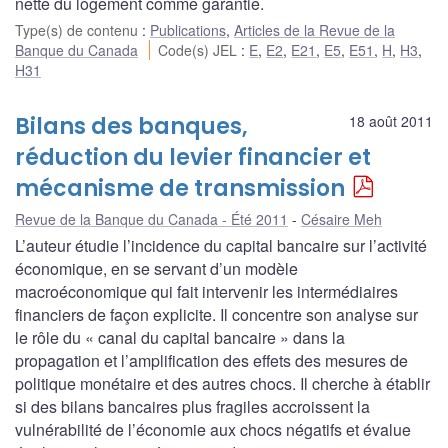
nette du logement comme garantie.
Type(s) de contenu
:
Publications
,
Articles de la Revue de la
Banque du Canada
Code(s) JEL
:
E
,
E2
,
E21
,
E5
,
E51
,
H
,
H3
,
H31
Bilans des banques,
18 août 2011
réduction du levier financier et
mécanisme de transmission
Revue de la Banque du Canada - Été 2011
Césaire Meh
L’auteur étudie l’incidence du capital bancaire sur l’activité
économique, en se servant d’un modèle
macroéconomique qui fait intervenir les intermédiaires
financiers de façon explicite. Il concentre son analyse sur
le rôle du « canal du capital bancaire » dans la
propagation et l’amplification des effets des mesures de
politique monétaire et des autres chocs. Il cherche à établir
si des bilans bancaires plus fragiles accroissent la
vulnérabilité de l’économie aux chocs négatifs et évalue