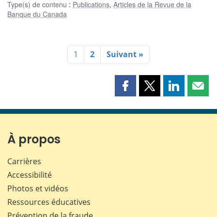
Type(s) de contenu
:
Publications
,
Articles de la Revue de la
Banque du Canada
1
2
Suivant »
Partager
Partager
Partager
Part
cette
cette
cette
cette
page
page
page
page
sur
sur
sur
par
Facebook
X
LinkedIn
courr
À propos
Carrières
Accessibilité
Photos et vidéos
Ressources éducatives
Prévention de la fraude