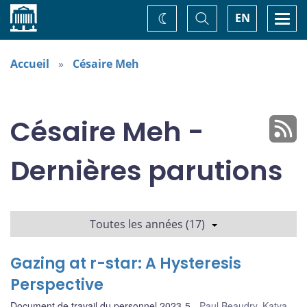
Accueil
Basculer
Togg
EN
Changez
la
navi
recherche
de
thème
Accueil
Césaire Meh
Césaire Meh -
Dernières parutions
Toutes les années (17)
Gazing at r-star: A Hysteresis
Perspective
Document de travail du personnel 2023-5
Paul Beaudry
,
Katya