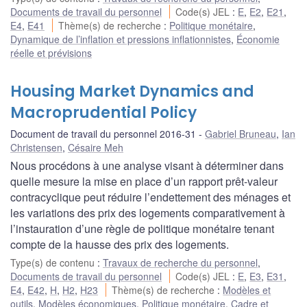
Documents de travail du personnel
Code(s) JEL
:
E
,
E2
,
E21
,
E4
,
E41
Thème(s) de recherche
:
Politique monétaire
,
Dynamique de l’inflation et pressions inflationnistes
,
Économie
réelle et prévisions
Housing Market Dynamics and
Macroprudential Policy
Document de travail du personnel 2016-31
Gabriel Bruneau
,
Ian
Christensen
,
Césaire Meh
Nous procédons à une analyse visant à déterminer dans
quelle mesure la mise en place d’un rapport prêt-valeur
contracyclique peut réduire l’endettement des ménages et
les variations des prix des logements comparativement à
l’instauration d’une règle de politique monétaire tenant
compte de la hausse des prix des logements.
Type(s) de contenu
:
Travaux de recherche du personnel
,
Documents de travail du personnel
Code(s) JEL
:
E
,
E3
,
E31
,
E4
,
E42
,
H
,
H2
,
H23
Thème(s) de recherche
:
Modèles et
outils
,
Modèles économiques
,
Politique monétaire
,
Cadre et