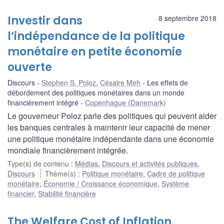
Investir dans
8 septembre 2018
l’indépendance de la politique
monétaire en petite économie
ouverte
Discours
Stephen S. Poloz
,
Césaire Meh
Les effets de
débordement des politiques monétaires dans un monde
financièrement intégré
Copenhague (Danemark)
Le gouverneur Poloz parle des politiques qui peuvent aider
les banques centrales à maintenir leur capacité de mener
une politique monétaire indépendante dans une économie
mondiale financièrement intégrée.
Type(s) de contenu
:
Médias
,
Discours et activités publiques
,
Discours
Thème(s)
:
Politique monétaire
,
Cadre de politique
monétaire
,
Économie / Croissance économique
,
Système
financier
,
Stabilité financière
The Welfare Cost of Inflation