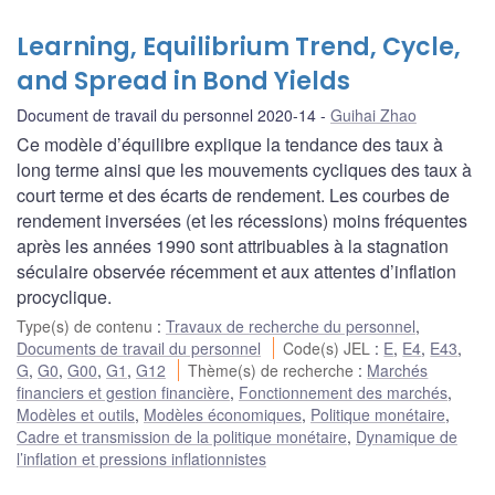
Learning, Equilibrium Trend, Cycle,
and Spread in Bond Yields
Document de travail du personnel 2020-14
Guihai Zhao
Ce modèle d’équilibre explique la tendance des taux à
long terme ainsi que les mouvements cycliques des taux à
court terme et des écarts de rendement. Les courbes de
rendement inversées (et les récessions) moins fréquentes
après les années 1990 sont attribuables à la stagnation
séculaire observée récemment et aux attentes d’inflation
procyclique.
Type(s) de contenu
:
Travaux de recherche du personnel
,
Documents de travail du personnel
Code(s) JEL
:
E
,
E4
,
E43
,
G
,
G0
,
G00
,
G1
,
G12
Thème(s) de recherche
:
Marchés
financiers et gestion financière
,
Fonctionnement des marchés
,
Modèles et outils
,
Modèles économiques
,
Politique monétaire
,
Cadre et transmission de la politique monétaire
,
Dynamique de
l’inflation et pressions inflationnistes