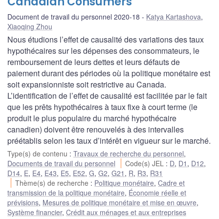
Canadian Consumers
Document de travail du personnel 2020-18
Katya Kartashova
,
Xiaoqing Zhou
Nous étudions l’effet de causalité des variations des taux
hypothécaires sur les dépenses des consommateurs, le
remboursement de leurs dettes et leurs défauts de
paiement durant des périodes où la politique monétaire est
soit expansionniste soit restrictive au Canada.
L’identification de l’effet de causalité est facilitée par le fait
que les prêts hypothécaires à taux fixe à court terme (le
produit le plus populaire du marché hypothécaire
canadien) doivent être renouvelés à des intervalles
préétablis selon les taux d’intérêt en vigueur sur le marché.
Type(s) de contenu
:
Travaux de recherche du personnel
,
Documents de travail du personnel
Code(s) JEL
:
D
,
D1
,
D12
,
D14
,
E
,
E4
,
E43
,
E5
,
E52
,
G
,
G2
,
G21
,
R
,
R3
,
R31
Thème(s) de recherche
:
Politique monétaire
,
Cadre et
transmission de la politique monétaire
,
Économie réelle et
prévisions
,
Mesures de politique monétaire et mise en œuvre
,
Système financier
,
Crédit aux ménages et aux entreprises