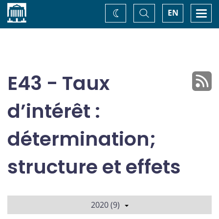
Accueil
Basculer
Togg
EN
Changez
la
navi
recherche
de
thème
E43 - Taux
d’intérêt :
détermination;
structure et effets
2020 (9)