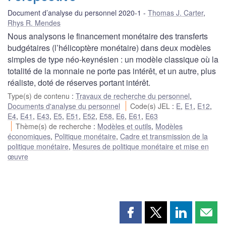
Document d’analyse du personnel 2020-1
Thomas J. Carter
,
Rhys R. Mendes
Nous analysons le financement monétaire des transferts
budgétaires (l’hélicoptère monétaire) dans deux modèles
simples de type néo-keynésien : un modèle classique où la
totalité de la monnaie ne porte pas intérêt, et un autre, plus
réaliste, doté de réserves portant intérêt.
Type(s) de contenu
:
Travaux de recherche du personnel
,
Documents d'analyse du personnel
Code(s) JEL
:
E
,
E1
,
E12
,
E4
,
E41
,
E43
,
E5
,
E51
,
E52
,
E58
,
E6
,
E61
,
E63
Thème(s) de recherche
:
Modèles et outils
,
Modèles
économiques
,
Politique monétaire
,
Cadre et transmission de la
politique monétaire
,
Mesures de politique monétaire et mise en
œuvre
Partager
Partager
Partager
Part