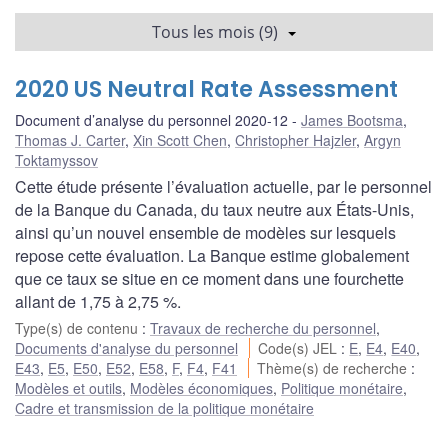
Tous les mois (9)
2020 US Neutral Rate Assessment
Document d’analyse du personnel 2020-12
James Bootsma
,
Thomas J. Carter
,
Xin Scott Chen
,
Christopher Hajzler
,
Argyn
Toktamyssov
Cette étude présente l’évaluation actuelle, par le personnel
de la Banque du Canada, du taux neutre aux États-Unis,
ainsi qu’un nouvel ensemble de modèles sur lesquels
repose cette évaluation. La Banque estime globalement
que ce taux se situe en ce moment dans une fourchette
allant de 1,75 à 2,75 %.
Type(s) de contenu
:
Travaux de recherche du personnel
,
Documents d'analyse du personnel
Code(s) JEL
:
E
,
E4
,
E40
,
E43
,
E5
,
E50
,
E52
,
E58
,
F
,
F4
,
F41
Thème(s) de recherche
:
Modèles et outils
,
Modèles économiques
,
Politique monétaire
,
Cadre et transmission de la politique monétaire