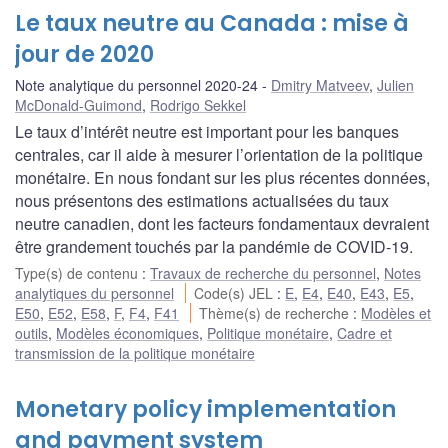
Le taux neutre au Canada : mise à
jour de 2020
Note analytique du personnel 2020-24
Dmitry Matveev
,
Julien
McDonald-Guimond
,
Rodrigo Sekkel
Le taux d’intérêt neutre est important pour les banques
centrales, car il aide à mesurer l’orientation de la politique
monétaire. En nous fondant sur les plus récentes données,
nous présentons des estimations actualisées du taux
neutre canadien, dont les facteurs fondamentaux devraient
être grandement touchés par la pandémie de COVID-19.
Type(s) de contenu
:
Travaux de recherche du personnel
,
Notes
analytiques du personnel
Code(s) JEL
:
E
,
E4
,
E40
,
E43
,
E5
,
E50
,
E52
,
E58
,
F
,
F4
,
F41
Thème(s) de recherche
:
Modèles et
outils
,
Modèles économiques
,
Politique monétaire
,
Cadre et
transmission de la politique monétaire
Monetary policy implementation
and payment system