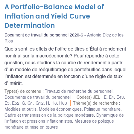
A Portfolio-Balance Model of
Inflation and Yield Curve
Determination
Document de travail du personnel 2020-6
Antonio Diez de los
Rios
Quels sont les effets de l’offre de titres d’État à rendement
nominal sur la macroéconomie? Pour répondre à cette
question, nous étudions la courbe de rendement à partir
d’un modèle de rééquilibrage de portefeuilles dans lequel
l’inflation est déterminée en fonction d’une règle de taux
d’intérêt.
Type(s) de contenu
:
Travaux de recherche du personnel
,
Documents de travail du personnel
Code(s) JEL
:
E
,
E4
,
E43
,
E5
,
E52
,
G
,
G1
,
G12
,
H
,
H6
,
H63
Thème(s) de recherche
:
Modèles et outils
,
Modèles économiques
,
Politique monétaire
,
Cadre et transmission de la politique monétaire
,
Dynamique de
l’inflation et pressions inflationnistes
,
Mesures de politique
monétaire et mise en œuvre