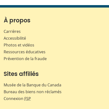
cette
cette
cette
cette
page
page
page
page
sur
sur
sur
par
Facebook
X
LinkedIn
courr
À propos
Carrières
Accessibilité
Photos et vidéos
Ressources éducatives
Prévention de la fraude
Sites affiliés
Musée de la Banque du Canada
Bureau des biens non réclamés
Connexion
FSP