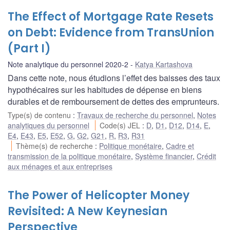
The Effect of Mortgage Rate Resets
on Debt: Evidence from TransUnion
(Part I)
Note analytique du personnel 2020-2
Katya Kartashova
Dans cette note, nous étudions l’effet des baisses des taux
hypothécaires sur les habitudes de dépense en biens
durables et de remboursement de dettes des emprunteurs.
Type(s) de contenu
:
Travaux de recherche du personnel
,
Notes
analytiques du personnel
Code(s) JEL
:
D
,
D1
,
D12
,
D14
,
E
,
E4
,
E43
,
E5
,
E52
,
G
,
G2
,
G21
,
R
,
R3
,
R31
Thème(s) de recherche
:
Politique monétaire
,
Cadre et
transmission de la politique monétaire
,
Système financier
,
Crédit
aux ménages et aux entreprises
The Power of Helicopter Money
Revisited: A New Keynesian
Perspective