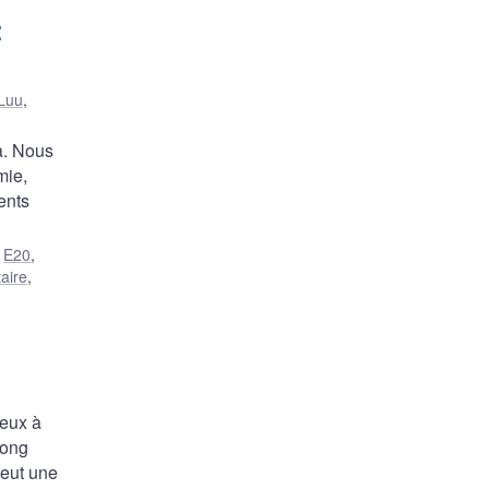
t
Luu
,
a. Nous
mie,
ents
.
,
E20
,
aire
,
reux à
long
veut une