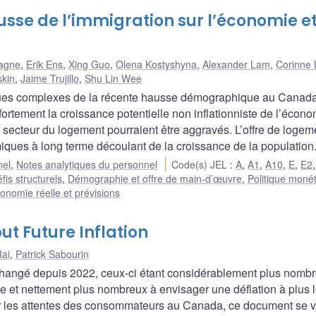
ausse de l’immigration sur l’économie e
agne
,
Erik Ens
,
Xing Guo
,
Olena Kostyshyna
,
Alexander Lam
,
Corinne 
kin
,
Jaime Trujillo
,
Shu Lin Wee
ues complexes de la récente hausse démographique au Canad
ortement la croissance potentielle non inflationniste de l’écono
 secteur du logement pourraient être aggravés. L’offre de logem
iques à long terme découlant de la croissance de la population
nel
,
Notes analytiques du personnel
Code(s) JEL
:
A
,
A1
,
A10
,
E
,
E2
fis structurels
,
Démographie et offre de main-d’œuvre
,
Politique monét
onomie réelle et prévisions
 Future Inflation
ai
,
Patrick Sabourin
 changé depuis 2022, ceux-ci étant considérablement plus nomb
née et nettement plus nombreux à envisager une déflation à plus 
sur les attentes des consommateurs au Canada, ce document se 