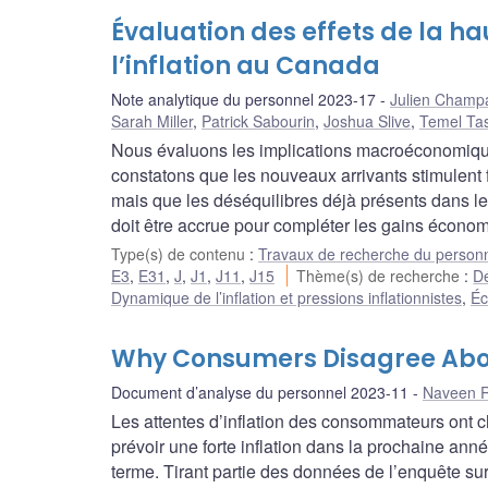
Évaluation des effets de la h
l’inflation au Canada
Note analytique du personnel 2023-17
Julien Champ
Sarah Miller
,
Patrick Sabourin
,
Joshua Slive
,
Temel Tas
Nous évaluons les implications macroéconomiq
constatons que les nouveaux arrivants stimulent f
mais que les déséquilibres déjà présents dans le
doit être accrue pour compléter les gains économ
Type(s) de contenu
:
Travaux de recherche du person
E3
,
E31
,
J
,
J1
,
J11
,
J15
Thème(s) de recherche
:
Dé
Dynamique de l’inflation et pressions inflationnistes
,
Éc
Why Consumers Disagree About
Document d’analyse du personnel 2023-11
Naveen R
Les attentes d’inflation des consommateurs ont
prévoir une forte inflation dans la prochaine an
terme. Tirant partie des données de l’enquête 