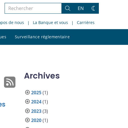
Rechercher
EN
Rechercher
Changez
dans
de
opos de nous
La Banque et vous
Carrières
le
thème
site
Rechercher
ques
Surveillance réglementaire
dans
le
site
Archives
2025
(1)
2024
(1)
es
2023
(3)
2020
(1)