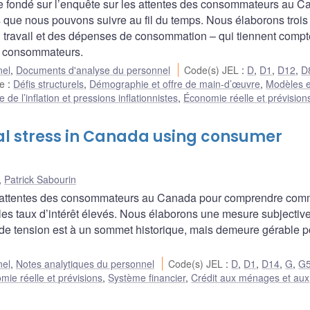
e fondé sur l’enquête sur les attentes des consommateurs au C
que nous pouvons suivre au fil du temps. Nous élaborons trois
u travail et des dépenses de consommation – qui tiennent compt
es consommateurs.
nel
,
Documents d'analyse du personnel
Code(s) JEL
:
D
,
D1
,
D12
,
D
he
:
Défis structurels
,
Démographie et offre de main-d’œuvre
,
Modèles et
de l’inflation et pressions inflationnistes
,
Économie réelle et prévision
al stress in Canada using consumer
,
Patrick Sabourin
es attentes des consommateurs au Canada pour comprendre com
 les taux d’intérêt élevés. Nous élaborons une mesure subjectiv
 de tension est à un sommet historique, mais demeure gérable p
nel
,
Notes analytiques du personnel
Code(s) JEL
:
D
,
D1
,
D14
,
G
,
G
mie réelle et prévisions
,
Système financier
,
Crédit aux ménages et aux