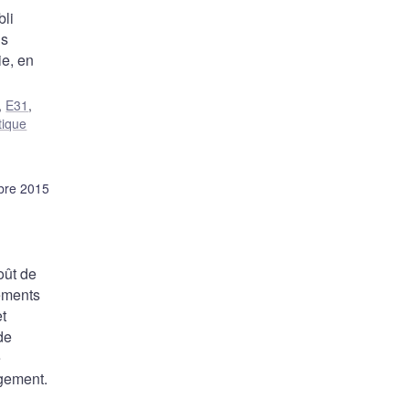
bli
us
ie, en
,
E31
,
tique
bre 2015
oût de
gements
t
de
e
ogement.