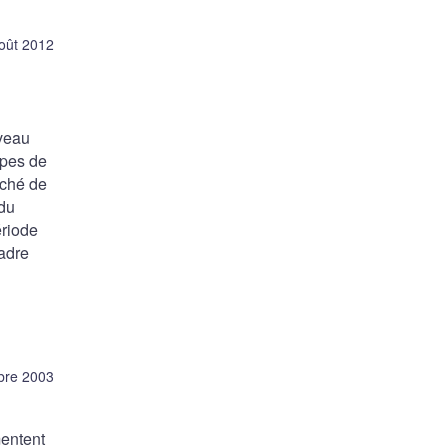
oût 2012
iveau
ypes de
arché de
 du
ériode
cadre
bre 2003
mentent