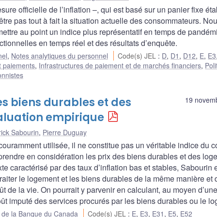
re officielle de l’inflation –, qui est basé sur un panier fixe éta
tre pas tout à fait la situation actuelle des consommateurs. No
ettre au point un indice plus représentatif en temps de pandém
tionnelles en temps réel et des résultats d’enquête.
nel
,
Notes analytiques du personnel
Code(s) JEL
:
D
,
D1
,
D12
,
E
,
E3
t paiements
,
Infrastructures de paiement et de marchés financiers
,
Poli
onnistes
es biens durables et des
19 novem
valuation empirique
rick Sabourin
,
Pierre Duguay
 couramment utilisée, il ne constitue pas un véritable indice du c
r prendre en considération les prix des biens durables et des lo
 caractérisé par des taux d’inflation bas et stables, Sabourin e
traiter le logement et les biens durables de la même manière et 
ût de la vie. On pourrait y parvenir en calculant, au moyen d’un
oût imputé des services procurés par les biens durables ou le l
ue de la Banque du Canada
Code(s) JEL
:
E
,
E3
,
E31
,
E5
,
E52