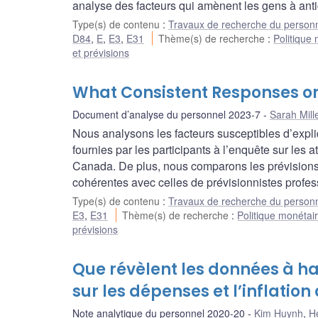
analyse des facteurs qui amènent les gens à antic
Type(s) de contenu
:
Travaux de recherche du person
D84
,
E
,
E3
,
E31
Thème(s) de recherche
:
Politique
et prévisions
What Consistent Responses on
Document d’analyse du personnel 2023-7
Sarah Mill
Nous analysons les facteurs susceptibles d’expliq
fournies par les participants à l’enquête sur l
Canada. De plus, nous comparons les prévisions
cohérentes avec celles de prévisionnistes profes
Type(s) de contenu
:
Travaux de recherche du person
E3
,
E31
Thème(s) de recherche
:
Politique monétai
prévisions
Que révèlent les données à h
sur les dépenses et l’inflation
Note analytique du personnel 2020-20
Kim Huynh
,
H