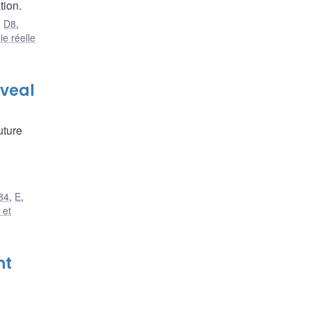
tion.
,
D8
,
e réelle
eveal
uture
84
,
E
,
 et
nt