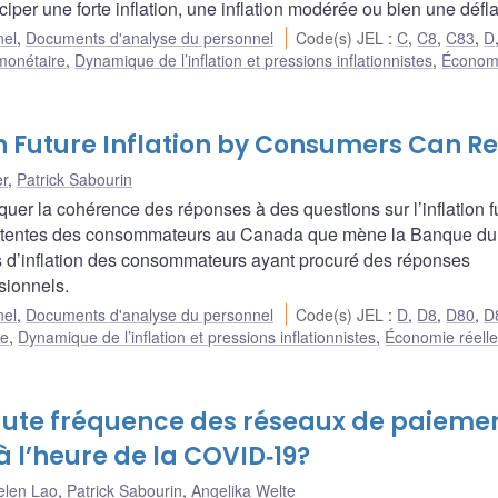
iper une forte inflation, une inflation modérée ou bien une défla
nel
,
Documents d'analyse du personnel
Code(s) JEL
:
C
,
C8
,
C83
,
D
 monétaire
,
Dynamique de l’inflation et pressions inflationnistes
,
Économi
 Future Inflation by Consumers Can R
er
,
Patrick Sabourin
uer la cohérence des réponses à des questions sur l’inflation f
es attentes des consommateurs au Canada que mène la Banque du
 d’inflation des consommateurs ayant procuré des réponses
sionnels.
nel
,
Documents d'analyse du personnel
Code(s) JEL
:
D
,
D8
,
D80
,
D
re
,
Dynamique de l’inflation et pressions inflationnistes
,
Économie réelle
aute fréquence des réseaux de paieme
 à l’heure de la COVID‑19?
elen Lao
,
Patrick Sabourin
,
Angelika Welte