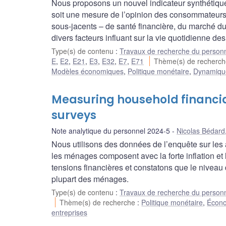
Nous proposons un nouvel indicateur synthétiqu
soit une mesure de l’opinion des consommateurs 
sous-jacents – de santé financière, du marché d
divers facteurs influant sur la vie quotidienne d
Type(s) de contenu
:
Travaux de recherche du person
E
,
E2
,
E21
,
E3
,
E32
,
E7
,
E71
Thème(s) de recherc
Modèles économiques
,
Politique monétaire
,
Dynamique 
Measuring household financi
surveys
Note analytique du personnel 2024-5
Nicolas Bédard
Nous utilisons des données de l’enquête sur l
les ménages composent avec la forte inflation et
tensions financières et constatons que le niveau
plupart des ménages.
Type(s) de contenu
:
Travaux de recherche du person
Thème(s) de recherche
:
Politique monétaire
,
Écono
entreprises