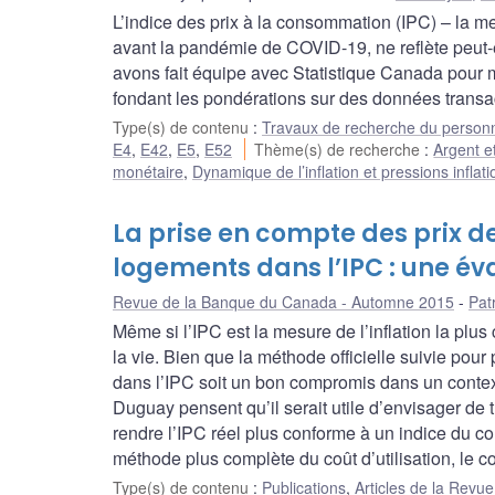
L’indice des prix à la consommation (IPC) – la mesu
avant la pandémie de COVID-19, ne reflète peut-ê
avons fait équipe avec Statistique Canada pour m
fondant les pondérations sur des données transac
Type(s) de contenu
:
Travaux de recherche du person
E4
,
E42
,
E5
,
E52
Thème(s) de recherche
:
Argent e
monétaire
,
Dynamique de l’inflation et pressions inflati
La prise en compte des prix d
logements dans l’IPC : une é
Revue de la Banque du Canada - Automne 2015
Pat
Même si l’IPC est la mesure de l’inflation la plus
la vie. Bien que la méthode officielle suivie pou
dans l’IPC soit un bon compromis dans un contexte
Duguay pensent qu’il serait utile d’envisager de 
rendre l’IPC réel plus conforme à un indice du co
méthode plus complète du coût d’utilisation, le c
Type(s) de contenu
:
Publications
,
Articles de la Rev