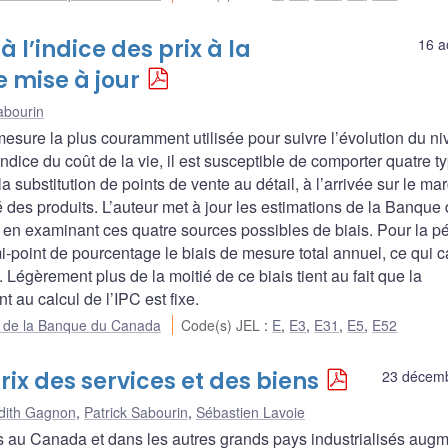
 l’indice des prix à la
16 a
 mise à jour
abourin
mesure la plus couramment utilisée pour suivre l’évolution du n
indice du coût de la vie, il est susceptible de comporter quatre t
 la substitution de points de vente au détail, à l’arrivée sur le m
 des produits. L’auteur met à jour les estimations de la Banque
 en examinant ces quatre sources possibles de biais. Pour la p
i-point de pourcentage le biais de mesure total annuel, ce qui 
Légèrement plus de la moitié de ce biais tient au fait que la
 au calcul de l’IPC est fixe.
ue de la Banque du Canada
Code(s) JEL
:
E
,
E3
,
E31
,
E5
,
E52
ix des services et des biens
23 décem
dith Gagnon
,
Patrick Sabourin
,
Sébastien Lavoie
es au Canada et dans les autres grands pays industrialisés aug