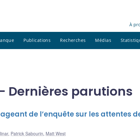
À pr
 banque
Publications
Recherches
Médias
Statisti
- Dernières parutions
gageant de l’enquête sur les attentes d
inar
,
Patrick Sabourin
,
Matt West