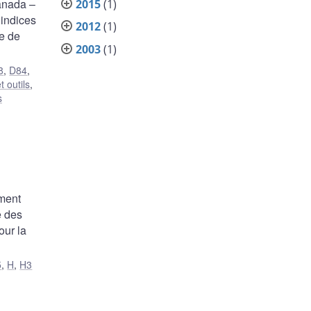
anada –
2015
(1)
 indices
2012
(1)
e de
2003
(1)
8
,
D84
,
 outils
,
s
ment
e des
our la
5
,
H
,
H3