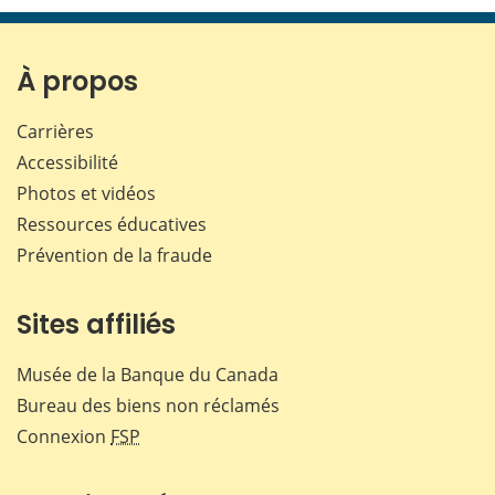
page
page
page
page
sur
sur
sur
par
Facebook
X
LinkedIn
courr
À propos
Carrières
Accessibilité
Photos et vidéos
Ressources éducatives
Prévention de la fraude
Sites affiliés
Musée de la Banque du Canada
Bureau des biens non réclamés
Connexion
FSP