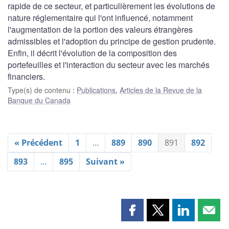
rapide de ce secteur, et particulièrement les évolutions de
nature réglementaire qui l'ont influencé, notamment
l'augmentation de la portion des valeurs étrangères
admissibles et l'adoption du principe de gestion prudente.
Enfin, il décrit l'évolution de la composition des
portefeuilles et l'interaction du secteur avec les marchés
financiers.
Type(s) de contenu
:
Publications
,
Articles de la Revue de la
Banque du Canada
« Précédent
1
…
889
890
891
892
893
…
895
Suivant »
Partager
Partager
Partager
Part
cette
cette
cette
cette