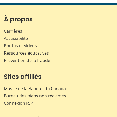
page
page
page
page
sur
sur
sur
par
Facebook
X
LinkedIn
courr
À propos
Carrières
Accessibilité
Photos et vidéos
Ressources éducatives
Prévention de la fraude
Sites affiliés
Musée de la Banque du Canada
Bureau des biens non réclamés
Connexion
FSP