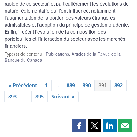
rapide de ce secteur, et particulièrement les évolutions de
nature réglementaire qui l'ont influencé, notamment
l'augmentation de la portion des valeurs étrangères
admissibles et l'adoption du principe de gestion prudente.
Enfin, il décrit l'évolution de la composition des
portefeuilles et l'interaction du secteur avec les marchés
financiers.
Type(s) de contenu
:
Publications
,
Articles de la Revue de la
Banque du Canada
« Précédent
1
…
889
890
891
892
893
…
895
Suivant »
Partager
Partager
Partager
Part
cette
cette
cette
cette