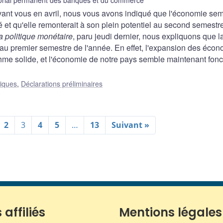
orial permanent des banques et du commerce
nt vous en avril, nous vous avons indiqué que l'économie sem
 et qu'elle remonterait à son plein potentiel au second semestr
a politique monétaire
, paru jeudi dernier, nous expliquons que l
au premier semestre de l'année. En effet, l'expansion des éco
hme solide, et l'économie de notre pays semble maintenant fonc
liques
,
Déclarations préliminaires
2
3
4
5
…
13
Suivant »
 affiliés
Mentions légales