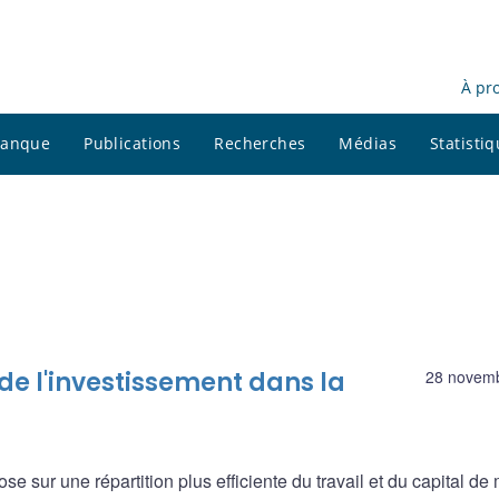
À pr
 banque
Publications
Recherches
Médias
Statisti
e l'investissement dans la
28 novem
e sur une répartition plus efficiente du travail et du capital d