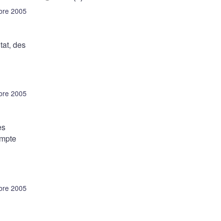
bre 2005
tat, des
bre 2005
es
ompte
bre 2005