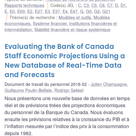
Rapports techniques
Code(s) JEL
:
C
,
C3
,
C5
,
C6
,
C7
,
D
,
D1
,
E
,
E0
,
E00
,
E2
,
E27
,
E3
,
E37
,
E4
,
E47
,
G
,
G0
,
G2
,
G21
Thème(s) de recherche
:
Modèles et outils
,
Modèles
économiques
,
Système financier
,
Institutions financières et
intermédiation
,
Stabilité financière et risque systémique
Evaluating the Bank of Canada
Staff Economic Projections Using a
New Database of Real-Time Data
and Forecasts
Document de travail du personnel 2018-52
Julien Champagne
,
Guillaume Poulin-Bellisle
,
Rodrigo Sekkel
Nous présentons une nouvelle base de données en temps
réel et de prévisions tirées des projections économiques
du personnel de la Banque du Canada. Nous évaluons
ensuite les prévisions relatives à la croissance du PIB et à
l’inflation mesurée par l’indice des prix à la consommation
depuis 1982.