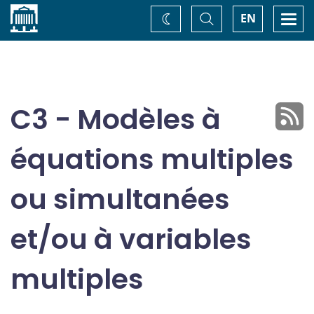
Accueil
Basculer
Togg
EN
Changez
la
navi
recherche
de
thème
C3 - Modèles à
équations multiples
ou simultanées
et/ou à variables
multiples