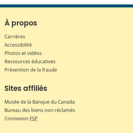
page
page
page
page
sur
sur
sur
par
Facebook
X
LinkedIn
courr
À propos
Carrières
Accessibilité
Photos et vidéos
Ressources éducatives
Prévention de la fraude
Sites affiliés
Musée de la Banque du Canada
Bureau des biens non réclamés
Connexion
FSP