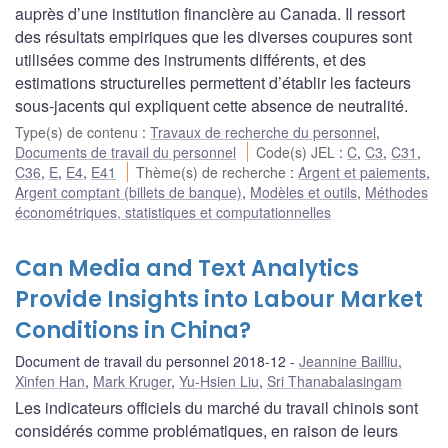
auprès d’une institution financière au Canada. Il ressort
des résultats empiriques que les diverses coupures sont
utilisées comme des instruments différents, et des
estimations structurelles permettent d’établir les facteurs
sous-jacents qui expliquent cette absence de neutralité.
Type(s) de contenu
:
Travaux de recherche du personnel
,
Documents de travail du personnel
Code(s) JEL
:
C
,
C3
,
C31
,
C36
,
E
,
E4
,
E41
Thème(s) de recherche
:
Argent et paiements
,
Argent comptant (billets de banque)
,
Modèles et outils
,
Méthodes
économétriques, statistiques et computationnelles
Can Media and Text Analytics
Provide Insights into Labour Market
Conditions in China?
Document de travail du personnel 2018-12
Jeannine Bailliu
,
Xinfen Han
,
Mark Kruger
,
Yu-Hsien Liu
,
Sri Thanabalasingam
Les indicateurs officiels du marché du travail chinois sont
considérés comme problématiques, en raison de leurs