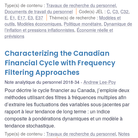
Type(s) de contenu
:
Travaux de recherche du personnel
,
Documents de travail du personnel
Code(s) JEL
:
C
,
C3
,
C32
,
E
,
E1
,
E17
,
E3
,
E37
Thème(s) de recherche
:
Modèles et
outils
,
Modèles économiques
,
Politique monétaire
,
Dynamique de
l’inflation et pressions inflationnistes
,
Économie réelle et
prévisions
Characterizing the Canadian
Financial Cycle with Frequency
Filtering Approaches
Note analytique du personnel 2018-34
Andrew Lee-Poy
Pour décrire le cycle financier au Canada, j’emploie deux
méthodes utilisant des filtres à fréquences multiples afin
d’extraire les fluctuations des variables sous-jacentes par
rapport à leur tendance de long terme : un indice
composite à pondérations dynamiques et un modèle à
tendance stochastique.
Type(s) de contenu
:
Travaux de recherche du personnel
,
Notes