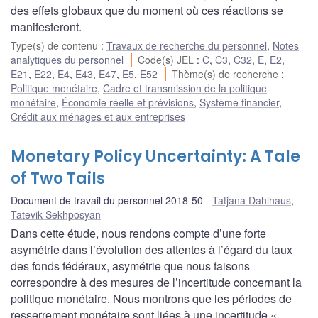
des effets globaux que du moment où ces réactions se
manifesteront.
Type(s) de contenu
:
Travaux de recherche du personnel
,
Notes
analytiques du personnel
Code(s) JEL
:
C
,
C3
,
C32
,
E
,
E2
,
E21
,
E22
,
E4
,
E43
,
E47
,
E5
,
E52
Thème(s) de recherche
:
Politique monétaire
,
Cadre et transmission de la politique
monétaire
,
Économie réelle et prévisions
,
Système financier
,
Crédit aux ménages et aux entreprises
Monetary Policy Uncertainty: A Tale
of Two Tails
Document de travail du personnel 2018-50
Tatjana Dahlhaus
,
Tatevik Sekhposyan
Dans cette étude, nous rendons compte d’une forte
asymétrie dans l’évolution des attentes à l’égard du taux
des fonds fédéraux, asymétrie que nous faisons
correspondre à des mesures de l’incertitude concernant la
politique monétaire. Nous montrons que les périodes de
resserrement monétaire sont liées à une incertitude «