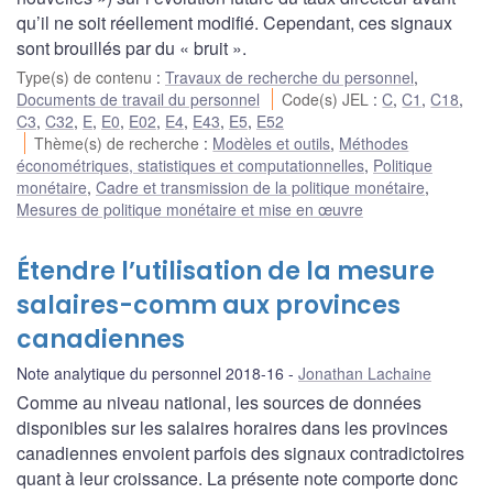
qu’il ne soit réellement modifié. Cependant, ces signaux
sont brouillés par du « bruit ».
Type(s) de contenu
:
Travaux de recherche du personnel
,
Documents de travail du personnel
Code(s) JEL
:
C
,
C1
,
C18
,
C3
,
C32
,
E
,
E0
,
E02
,
E4
,
E43
,
E5
,
E52
Thème(s) de recherche
:
Modèles et outils
,
Méthodes
économétriques, statistiques et computationnelles
,
Politique
monétaire
,
Cadre et transmission de la politique monétaire
,
Mesures de politique monétaire et mise en œuvre
Étendre l’utilisation de la mesure
salaires-comm aux provinces
canadiennes
Note analytique du personnel 2018-16
Jonathan Lachaine
Comme au niveau national, les sources de données
disponibles sur les salaires horaires dans les provinces
canadiennes envoient parfois des signaux contradictoires
quant à leur croissance. La présente note comporte donc