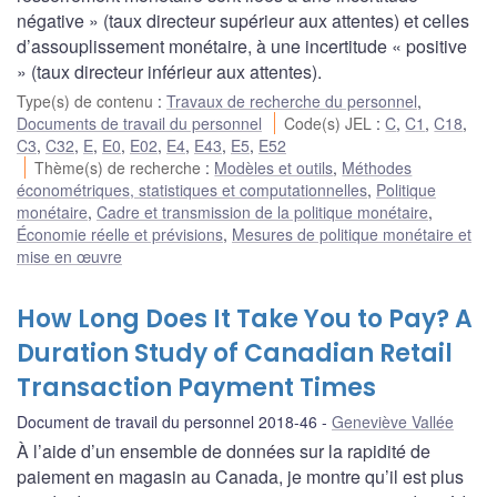
négative » (taux directeur supérieur aux attentes) et celles
d’assouplissement monétaire, à une incertitude « positive
» (taux directeur inférieur aux attentes).
Type(s) de contenu
:
Travaux de recherche du personnel
,
Documents de travail du personnel
Code(s) JEL
:
C
,
C1
,
C18
,
C3
,
C32
,
E
,
E0
,
E02
,
E4
,
E43
,
E5
,
E52
Thème(s) de recherche
:
Modèles et outils
,
Méthodes
économétriques, statistiques et computationnelles
,
Politique
monétaire
,
Cadre et transmission de la politique monétaire
,
Économie réelle et prévisions
,
Mesures de politique monétaire et
mise en œuvre
How Long Does It Take You to Pay? A
Duration Study of Canadian Retail
Transaction Payment Times
Document de travail du personnel 2018-46
Geneviève Vallée
À l’aide d’un ensemble de données sur la rapidité de
paiement en magasin au Canada, je montre qu’il est plus