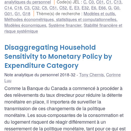
analytiques du personnel
Code(s) JEL
:
C
,
C0
,
C01
,
C1
,
C13
,
C14
,
C18
,
C3
,
C32
,
C5
,
C51
,
C52
,
E
,
E3
,
E32
,
E6
,
E66
,
G
,
G0
,
G01
,
G1
,
G18
Thème(s) de recherche
:
Modèles et outils
,
Méthodes économétriques, statistiques et computationnelles
,
Modèles économiques
,
Système financier
,
Stabilité financière et
risque systémique
Disaggregating Household
Sensitivity to Monetary Policy by
Expenditure Category
Note analytique du personnel 2018-32
Tony Chernis
,
Corinne
Luu
Comme la Banque du Canada a commencé à procéder à
des relèvements du taux directeur pour réduire la détente
monétaire en place, il importera de surveiller la
transmission de ces changements de la politique
monétaire. Les sous-composantes de la consommation et
du logement risquent de réagir différemment à un
resserrement de la politique monétaire, tant pour ce qui est