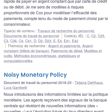
rapide de payer en argent comptant que par carte de crédit
ou de débit. Je me sers de modèles à risques
proportionnels de Cox pour modéliser l’efficacité des
paiements, compte tenu du mode de paiement choisi par le
consommateur.
Type(s) de contenu
:
Travaux de recherche du personnel
,
Documents de travail du personnel
Code(s) JEL
:
C
,
C2
,
C25
,
C3
,
C36
,
C4
,
C41
,
D
,
D2
,
D23
,
E
,
E4
,
E41
,
E42
Thème(s) de recherche
:
Argent et paiements
,
Argent
comptant (billets de banque)
,
Paiements de détail
,
Modèles et
outils
,
Méthodes économétriques, statistiques et
computationnelles
Noisy Monetary Policy
Document de travail du personnel 2018-23
Tatjana Dahlhaus
,
Luca Gambetti
Nous introduisons des informations limitées sur la politique
monétaire. Les agents reçoivent des signaux de la banque
centrale qui révèlent de nouvelles informations (des «
nouvelles ») sur l’évolution future du taux directeur avant