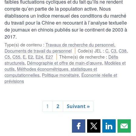
faibles fluctuations cycliques et du fait qu’ils ne rendent
compte qu’en partie de la population active. Nous
établissons un indice mensuel des conditions du marché
du travail pour la Chine en recourant à l’analyse textuelle
de journaux en chinois publiés sur le continent de 2003 à
2017.
Type(s) de contenu
:
Travaux de recherche du personnel
,
Documents de travail du personnel
Code(s) JEL
:
C
,
C3
,
C38
,
C5
,
C55
,
E
,
E2
,
E24
,
E27
Thème(s) de recherche
:
Défis
structurels
,
Démographie et offre de main-d’œuvre
,
Modèles et
outils
,
Méthodes économétriques, statistiques et
computationnelles
,
Politique monétaire
,
Économie réelle et
prévisions
1
2
Suivant »
Partager
Partager
Partager
Part
cette
cette
cette
cette