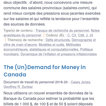
deux objectifs : d’abord, nous concevons une mesure
commune des salaires provinciaux (salaires-comm), qui
rend mieux compte des pressions sous-jacentes exercées
sur les salaires et qui reflète la tendance pour l’ensemble
des sources de données.
Type(s) de contenu
:
Travaux de recherche du personnel
,
Notes
analytiques du personnel
Code(s) JEL
:
C
,
C3
,
C38
,
J
,
J3
Thème(s) de recherche
:
Défis structurels
,
Démographie et
offre de main-d’œuvre
,
Modèles et outils
,
Méthodes
économétriques, statistiques et computationnelles
,
Politique
monétaire
,
Dynamique de l’inflation et pressions inflationnistes
The (Un)Demand for Money in
Canada
Document de travail du personnel 2018-20
Casey Jones
,
Geoffrey R. Dunbar
Nous utilisons un nouvel ensemble de données de la
Banque du Canada pour estimer la probabilité que les
billets de 1 000 $, de 100 $ et de 50 $ soient déposés