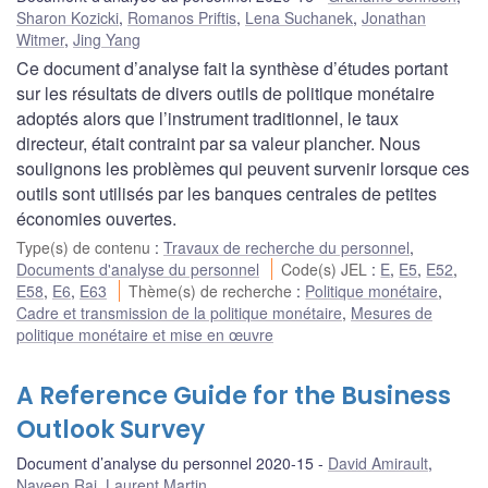
Sharon Kozicki
,
Romanos Priftis
,
Lena Suchanek
,
Jonathan
Witmer
,
Jing Yang
Ce document d’analyse fait la synthèse d’études portant
sur les résultats de divers outils de politique monétaire
adoptés alors que l’instrument traditionnel, le taux
directeur, était contraint par sa valeur plancher. Nous
soulignons les problèmes qui peuvent survenir lorsque ces
outils sont utilisés par les banques centrales de petites
économies ouvertes.
Type(s) de contenu
:
Travaux de recherche du personnel
,
Documents d'analyse du personnel
Code(s) JEL
:
E
,
E5
,
E52
,
E58
,
E6
,
E63
Thème(s) de recherche
:
Politique monétaire
,
Cadre et transmission de la politique monétaire
,
Mesures de
politique monétaire et mise en œuvre
A Reference Guide for the Business
Outlook Survey
Document d’analyse du personnel 2020-15
David Amirault
,
Naveen Rai
,
Laurent Martin