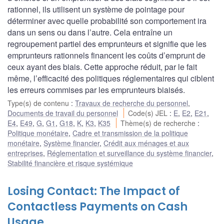
rationnel, ils utilisent un système de pointage pour
déterminer avec quelle probabilité son comportement ira
dans un sens ou dans l’autre. Cela entraîne un
regroupement partiel des emprunteurs et signifie que les
emprunteurs rationnels financent les coûts d’emprunt de
ceux ayant des biais. Cette approche réduit, par le fait
même, l’efficacité des politiques réglementaires qui ciblent
les erreurs commises par les emprunteurs biaisés.
Type(s) de contenu
:
Travaux de recherche du personnel
,
Documents de travail du personnel
Code(s) JEL
:
E
,
E2
,
E21
,
E4
,
E49
,
G
,
G1
,
G18
,
K
,
K3
,
K35
Thème(s) de recherche
:
Politique monétaire
,
Cadre et transmission de la politique
monétaire
,
Système financier
,
Crédit aux ménages et aux
entreprises
,
Réglementation et surveillance du système financier
,
Stabilité financière et risque systémique
Losing Contact: The Impact of
Contactless Payments on Cash
Usage