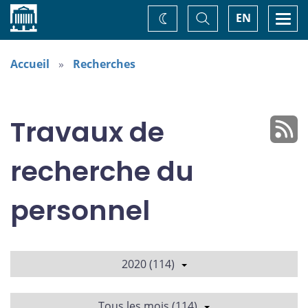
Accueil
Basculer
Togg
EN
Changez
la
navi
recherche
de
thème
Accueil
Recherches
Travaux de
recherche du
personnel
2020 (114)
Tous les mois (114)