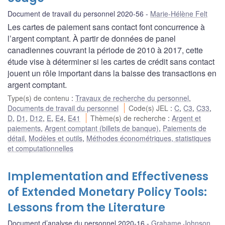
Document de travail du personnel 2020-56
Marie-Hélène Felt
Les cartes de paiement sans contact font concurrence à
l’argent comptant. À partir de données de panel
canadiennes couvrant la période de 2010 à 2017, cette
étude vise à déterminer si les cartes de crédit sans contact
jouent un rôle important dans la baisse des transactions en
argent comptant.
Type(s) de contenu
:
Travaux de recherche du personnel
,
Documents de travail du personnel
Code(s) JEL
:
C
,
C3
,
C33
,
D
,
D1
,
D12
,
E
,
E4
,
E41
Thème(s) de recherche
:
Argent et
paiements
,
Argent comptant (billets de banque)
,
Paiements de
détail
,
Modèles et outils
,
Méthodes économétriques, statistiques
et computationnelles
Implementation and Effectiveness
of Extended Monetary Policy Tools:
Lessons from the Literature
Document d’analyse du personnel 2020-16
Grahame Johnson
,