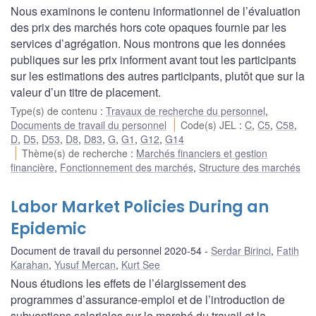
Nous examinons le contenu informationnel de l’évaluation
des prix des marchés hors cote opaques fournie par les
services d’agrégation. Nous montrons que les données
publiques sur les prix informent avant tout les participants
sur les estimations des autres participants, plutôt que sur la
valeur d’un titre de placement.
Type(s) de contenu
:
Travaux de recherche du personnel
,
Documents de travail du personnel
Code(s) JEL
:
C
,
C5
,
C58
,
D
,
D5
,
D53
,
D8
,
D83
,
G
,
G1
,
G12
,
G14
Thème(s) de recherche
:
Marchés financiers et gestion
financière
,
Fonctionnement des marchés
,
Structure des marchés
Labor Market Policies During an
Epidemic
Document de travail du personnel 2020-54
Serdar Birinci
,
Fatih
Karahan
,
Yusuf Mercan
,
Kurt See
Nous étudions les effets de l’élargissement des
programmes d’assurance-emploi et de l’introduction de
subventions salariales sur le marché du travail et la