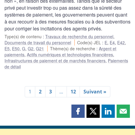
non », en raison des externalités. Tandis que le secteur
privé peut investir trop ou pas assez dans la sûreté des
systèmes de paiement, les gouvernements peuvent quant
à eux recourir à des mesures fiscales ou à des subventions
pour corriger les incitations des agents privés.
Type(s) de contenu
:
Travaux de recherche du personnel
,
Documents de travail du personnel
Code(s) JEL
:
E
,
E4
,
E42
,
E5
,
E50
,
G
,
G2
,
G21
Thème(s) de recherche
:
Argent et
paiements
,
Actifs numériques et technologies financières
,
Infrastructures de paiement et de marchés financiers
,
Paiements
de détail
1
2
3
…
12
Suivant »
Partager
Partager
Partager
Part
cette
cette
cette
cette
page
page
page
page
sur
sur
sur
par