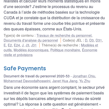
réalistes et calculer leurs moments statistiques en moins
d’une seconde? J’estime le processus du revenu au
Canada à l’aide de méthodes basées sur la technologie
CUDA et je constate que la distribution de la croissance du
revenu du travail forme une courbe très pointue et présente
des queues épaisses, comme aux États-Unis.
Type(s) de contenu
:
Travaux de recherche du personnel
,
Documents d'analyse du personnel
Code(s) JEL
:
D
,
D3
,
D31
,
E
,
E2
,
E24
,
J
,
J3
,
J31
Thème(s) de recherche
:
Modèles et
outils
,
Modèles économiques
,
Politique monétaire
,
Économie
réelle et prévisions
Safe Payments
Document de travail du personnel 2020-53
Jonathan Chiu
,
Mohammad Davoodalhosseini
,
Janet Hua Jiang
,
Yu Zhu
Dans une économie sans argent comptant, le secteur privé
investirait-il de façon que les systèmes de paiement basés
sur les dépôts bancaires atteignent leur niveau de sûreté
optimal? La réponse à cette question est généralement «