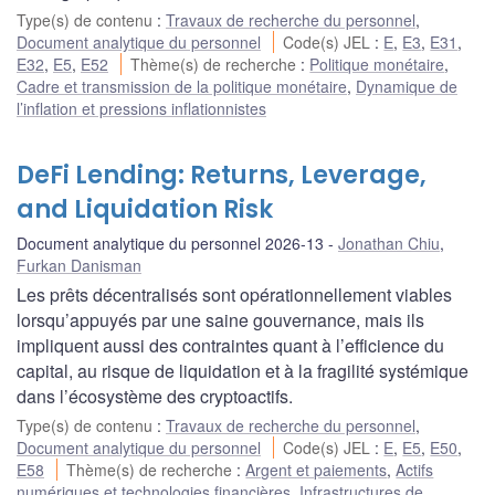
Type(s) de contenu
:
Travaux de recherche du personnel
,
Document analytique du personnel
Code(s) JEL
:
E
,
E3
,
E31
,
E32
,
E5
,
E52
Thème(s) de recherche
:
Politique monétaire
,
Cadre et transmission de la politique monétaire
,
Dynamique de
l’inflation et pressions inflationnistes
DeFi Lending: Returns, Leverage,
and Liquidation Risk
Document analytique du personnel 2026-13
Jonathan Chiu
,
Furkan Danisman
Les prêts décentralisés sont opérationnellement viables
lorsqu’appuyés par une saine gouvernance, mais ils
impliquent aussi des contraintes quant à l’efficience du
capital, au risque de liquidation et à la fragilité systémique
dans l’écosystème des cryptoactifs.
Type(s) de contenu
:
Travaux de recherche du personnel
,
Document analytique du personnel
Code(s) JEL
:
E
,
E5
,
E50
,
E58
Thème(s) de recherche
:
Argent et paiements
,
Actifs
numériques et technologies financières
,
Infrastructures de