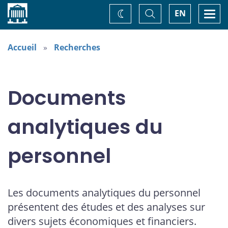
Accueil
Basculer
Togg
EN
Changez
la
navi
recherche
de
thème
Accueil
Recherches
Documents
analytiques du
personnel
Les documents analytiques du personnel
présentent des études et des analyses sur
divers sujets économiques et financiers.