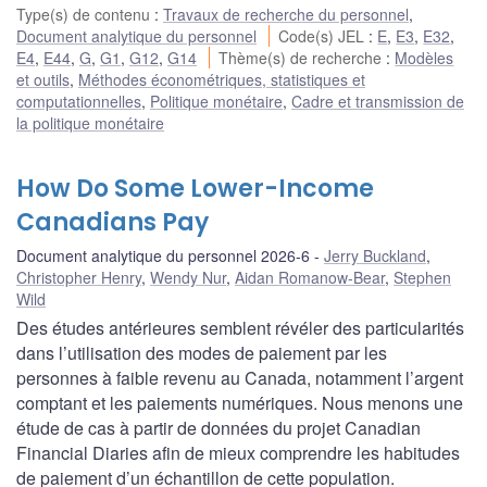
Type(s) de contenu
:
Travaux de recherche du personnel
,
Document analytique du personnel
Code(s) JEL
:
E
,
E3
,
E32
,
E4
,
E44
,
G
,
G1
,
G12
,
G14
Thème(s) de recherche
:
Modèles
et outils
,
Méthodes économétriques, statistiques et
computationnelles
,
Politique monétaire
,
Cadre et transmission de
la politique monétaire
How Do Some Lower-Income
Canadians Pay
Document analytique du personnel 2026-6
Jerry Buckland
,
Christopher Henry
,
Wendy Nur
,
Aidan Romanow-Bear
,
Stephen
Wild
Des études antérieures semblent révéler des particularités
dans l’utilisation des modes de paiement par les
personnes à faible revenu au Canada, notamment l’argent
comptant et les paiements numériques. Nous menons une
étude de cas à partir de données du projet Canadian
Financial Diaries afin de mieux comprendre les habitudes
de paiement d’un échantillon de cette population.