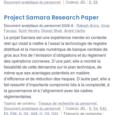
Document analytique du personnel
Code(s) JEL
:
E
,
E5
Project Samara Research Paper
Document analytique du personnel 2026-8
Rakesh Arora
,
Umar
Faruqui
,
Scott Hendry
,
Dinesh Shah
,
André Usche
Le projet Samara est une expérience menée en contexte
réel qui visait à mettre à l’essai la technologie de registre
distribué et la monnaie numérique de banque centrale de
gros aux fins de l’émission d’obligations et du règlement
des opérations connexes. D’une part, elle a montré la
faisabilité de cette démarche sur le plan technique, de
même que ses avantages potentiels en matière
d’efficience et de réduction des risques. D’autre part, elle a
fait ressortir d’importants compromis liés à la complexité, à
la gouvernance et à l’alignement avec les cadres
réglementaires.
Type(s) de contenu
:
Travaux de recherche du personnel
,
Document analytique du personnel
Code(s) JEL
:
E
,
E4
,
E42
,
E5
,
E58
,
G
,
G2
,
G28
,
O
,
O3
,
O33
Thème(s) de recherche
: