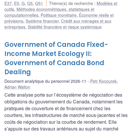
E37
,
E5
,
G
,
G5
,
G51
Thème(s) de recherche
:
Modèles et
outils
,
Méthodes économétriques, statistiques et
computationnelles
,
Politique monétaire
,
Économie réelle et
prévisions
,
Système financier
,
Crédit aux ménages et aux
entreprises
,
Stabilité financière et risque systémique
Government of Canada Fixed-
Income Market Ecology II:
Government of Canada Bond
Dealing
Document analytique du personnel 2026-11
Petr Kocourek
,
Adrian Walton
Cette analyse porte sur l’écosystème de négociation des
obligations du gouvernement du Canada, notamment les
pratiques de couverture et de financement chez les
courtiers, les infrastructures de marché sous-jacentes et les
coûts de négociation sur la courbe de rendement. Elle
s’appuie sur des travaux antérieurs au sujet du marché