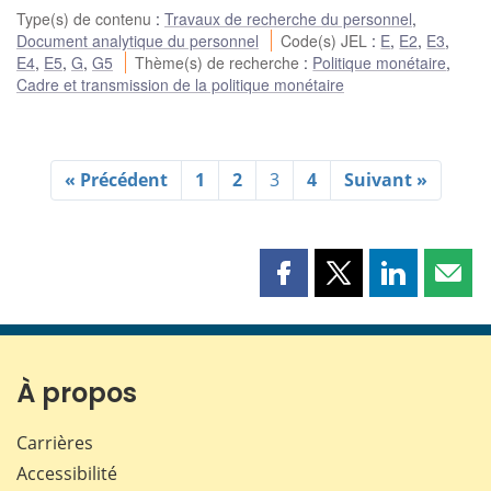
Type(s) de contenu
:
Travaux de recherche du personnel
,
Document analytique du personnel
Code(s) JEL
:
E
,
E2
,
E3
,
E4
,
E5
,
G
,
G5
Thème(s) de recherche
:
Politique monétaire
,
Cadre et transmission de la politique monétaire
« Précédent
1
2
3
4
Suivant »
Partager
Partager
Partager
Part
cette
cette
cette
cette
page
page
page
page
sur
sur
sur
par
Facebook
X
LinkedIn
courr
À propos
Carrières
Accessibilité