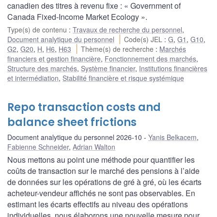
canadien des titres à revenu fixe : « Government of
Canada Fixed-Income Market Ecology ».
Type(s) de contenu
:
Travaux de recherche du personnel
,
Document analytique du personnel
Code(s) JEL
:
G
,
G1
,
G10
,
G2
,
G20
,
H
,
H6
,
H63
Thème(s) de recherche
:
Marchés
financiers et gestion financière
,
Fonctionnement des marchés
,
Structure des marchés
,
Système financier
,
Institutions financières
et intermédiation
,
Stabilité financière et risque systémique
Repo transaction costs and
balance sheet frictions
Document analytique du personnel 2026-10
Yanis Belkacem
,
Fabienne Schneider
,
Adrian Walton
Nous mettons au point une méthode pour quantifier les
coûts de transaction sur le marché des pensions à l’aide
de données sur les opérations de gré à gré, où les écarts
acheteur-vendeur affichés ne sont pas observables. En
estimant les écarts effectifs au niveau des opérations
individuelles, nous élaborons une nouvelle mesure pour