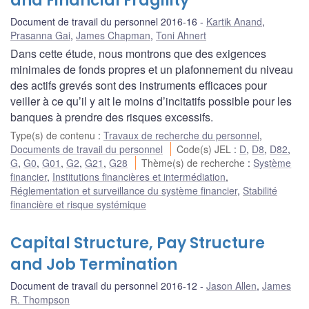
and Financial Fragility
Document de travail du personnel 2016-16
Kartik Anand
,
Prasanna Gai
,
James Chapman
,
Toni Ahnert
Dans cette étude, nous montrons que des exigences
minimales de fonds propres et un plafonnement du niveau
des actifs grevés sont des instruments efficaces pour
veiller à ce qu’il y ait le moins d’incitatifs possible pour les
banques à prendre des risques excessifs.
Type(s) de contenu
:
Travaux de recherche du personnel
,
Documents de travail du personnel
Code(s) JEL
:
D
,
D8
,
D82
,
G
,
G0
,
G01
,
G2
,
G21
,
G28
Thème(s) de recherche
:
Système
financier
,
Institutions financières et intermédiation
,
Réglementation et surveillance du système financier
,
Stabilité
financière et risque systémique
Capital Structure, Pay Structure
and Job Termination
Document de travail du personnel 2016-12
Jason Allen
,
James
R. Thompson