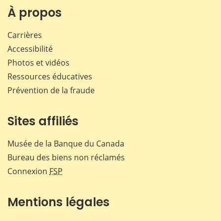
Facebook
X
LinkedIn
courr
À propos
Carrières
Accessibilité
Photos et vidéos
Ressources éducatives
Prévention de la fraude
Sites affiliés
Musée de la Banque du Canada
Bureau des biens non réclamés
Connexion
FSP
Mentions légales