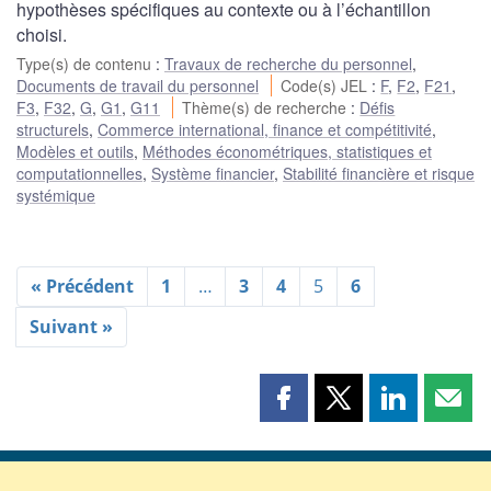
hypothèses spécifiques au contexte ou à l’échantillon
choisi.
Type(s) de contenu
:
Travaux de recherche du personnel
,
Documents de travail du personnel
Code(s) JEL
:
F
,
F2
,
F21
,
F3
,
F32
,
G
,
G1
,
G11
Thème(s) de recherche
:
Défis
structurels
,
Commerce international, finance et compétitivité
,
Modèles et outils
,
Méthodes économétriques, statistiques et
computationnelles
,
Système financier
,
Stabilité financière et risque
systémique
« Précédent
1
…
3
4
5
6
Suivant »
Partager
Partager
Partager
Part
cette
cette
cette
cette
page
page
page
page
sur
sur
sur
par