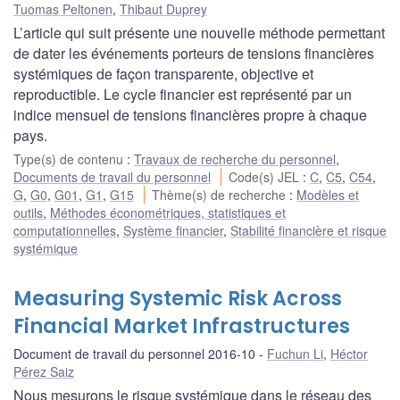
Tuomas Peltonen
,
Thibaut Duprey
L’article qui suit présente une nouvelle méthode permettant
de dater les événements porteurs de tensions financières
systémiques de façon transparente, objective et
reproductible. Le cycle financier est représenté par un
indice mensuel de tensions financières propre à chaque
pays.
Type(s) de contenu
:
Travaux de recherche du personnel
,
Documents de travail du personnel
Code(s) JEL
:
C
,
C5
,
C54
,
G
,
G0
,
G01
,
G1
,
G15
Thème(s) de recherche
:
Modèles et
outils
,
Méthodes économétriques, statistiques et
computationnelles
,
Système financier
,
Stabilité financière et risque
systémique
Measuring Systemic Risk Across
Financial Market Infrastructures
Document de travail du personnel 2016-10
Fuchun Li
,
Héctor
Pérez Saiz
Nous mesurons le risque systémique dans le réseau des