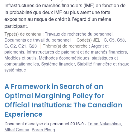
infrastructures de marchés financiers (IMF) en fonction de
la probabilité que deux IMF ou plus aient une forte
exposition au risque de crédit à l’égard d’un même
participant.
Type(s) de contenu
:
Travaux de recherche du personnel
,
Documents de travail du personnel
Code(s) JEL
:
C
,
C5
,
C58
,
G
,
G2
,
G21
,
G23
Thème(s) de recherche
:
Argent et
paiements
,
Infrastructures de paiement et de marchés financiers
,
Modèles et outils
,
Méthodes économétriques, statistiques et
computationnelles
,
Système financier
,
Stabilité financière et risque
systémique
A Framework in Search of an
Optimal Margining Policy for
Official Institutions: The Canadian
Experience
Document d’analyse du personnel 2016-9
Tomo Nakashima
,
Mihai Cosma
,
Boran Plong