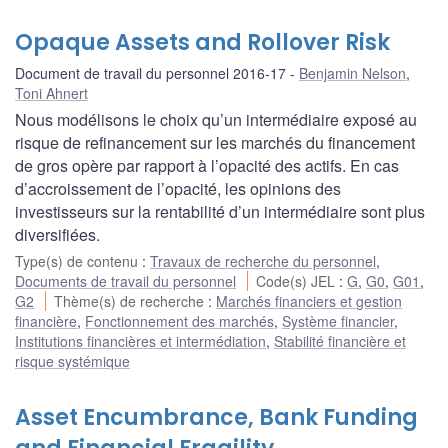
Opaque Assets and Rollover Risk
Document de travail du personnel 2016-17
Benjamin Nelson
,
Toni Ahnert
Nous modélisons le choix qu’un intermédiaire exposé au
risque de refinancement sur les marchés du financement
de gros opère par rapport à l’opacité des actifs. En cas
d’accroissement de l’opacité, les opinions des
investisseurs sur la rentabilité d’un intermédiaire sont plus
diversifiées.
Type(s) de contenu
:
Travaux de recherche du personnel
,
Documents de travail du personnel
Code(s) JEL
:
G
,
G0
,
G01
,
G2
Thème(s) de recherche
:
Marchés financiers et gestion
financière
,
Fonctionnement des marchés
,
Système financier
,
Institutions financières et intermédiation
,
Stabilité financière et
risque systémique
Asset Encumbrance, Bank Funding