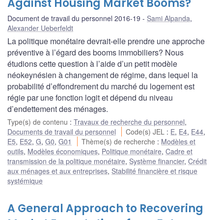
Against Housing Market Booms?
Document de travail du personnel 2016-19
Sami Alpanda
,
Alexander Ueberfeldt
La politique monétaire devrait-elle prendre une approche
préventive à l’égard des booms immobiliers? Nous
étudions cette question à l’aide d’un petit modèle
néokeynésien à changement de régime, dans lequel la
probabilité d’effondrement du marché du logement est
régie par une fonction logit et dépend du niveau
d’endettement des ménages.
Type(s) de contenu
:
Travaux de recherche du personnel
,
Documents de travail du personnel
Code(s) JEL
:
E
,
E4
,
E44
,
E5
,
E52
,
G
,
G0
,
G01
Thème(s) de recherche
:
Modèles et
outils
,
Modèles économiques
,
Politique monétaire
,
Cadre et
transmission de la politique monétaire
,
Système financier
,
Crédit
aux ménages et aux entreprises
,
Stabilité financière et risque
systémique
A General Approach to Recovering