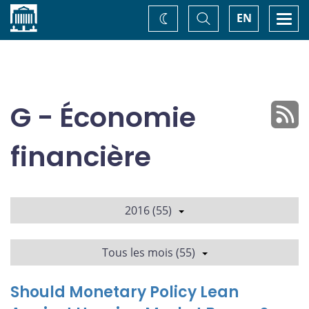
Accueil
Basculer
Togg
EN
Changez
la
navi
recherche
de
thème
G - Économie
financière
2016 (55)
Tous les mois (55)
Should Monetary Policy Lean