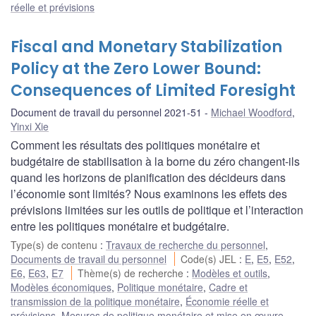
réelle et prévisions
Fiscal and Monetary Stabilization
Policy at the Zero Lower Bound:
Consequences of Limited Foresight
Document de travail du personnel 2021-51
Michael Woodford
,
Yinxi Xie
Comment les résultats des politiques monétaire et
budgétaire de stabilisation à la borne du zéro changent-ils
quand les horizons de planification des décideurs dans
l’économie sont limités? Nous examinons les effets des
prévisions limitées sur les outils de politique et l’interaction
entre les politiques monétaire et budgétaire.
Type(s) de contenu
:
Travaux de recherche du personnel
,
Documents de travail du personnel
Code(s) JEL
:
E
,
E5
,
E52
,
E6
,
E63
,
E7
Thème(s) de recherche
:
Modèles et outils
,
Modèles économiques
,
Politique monétaire
,
Cadre et
transmission de la politique monétaire
,
Économie réelle et
prévisions
,
Mesures de politique monétaire et mise en œuvre