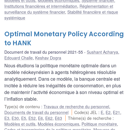
Modèles et outils
,
Modèles économiques
,
Système financier
,
Institutions financières et intermédiation
,
Réglementation et
surveillance du système financier
,
Stabilité financière et risque
systémique
Optimal Monetary Policy According
to HANK
Document de travail du personnel 2021-55
Sushant Acharya
,
Edouard Challe
,
Keshav Dogra
Nous étudions la politique monétaire optimale dans un
modèle néokeynésien à agents hétérogènes résoluble
analytiquement. Dans ce modèle, la banque centrale est
incitée à réduire les inégalités de consommation, en plus
de maintenir l’activité économique à son niveau optimal et
l’inflation stable.
Type(s) de contenu
:
Travaux de recherche du personnel
,
Documents de travail du personnel
Code(s) JEL
:
E
,
E2
,
E21
,
E3
,
E30
,
E5
,
E52
,
E6
,
E62
,
E63
Thème(s) de recherche
:
Modèles et outils
,
Modèles économiques
,
Politique monétaire
,
Cadre et transmission de la politique monétaire
,
Mesures de