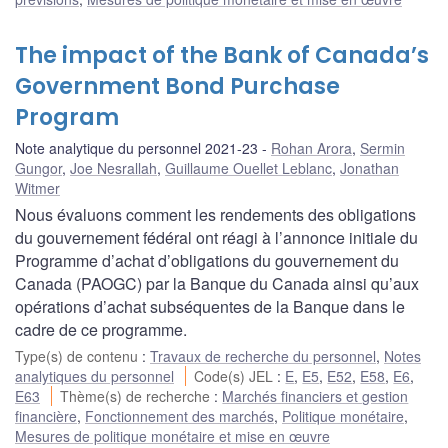
The impact of the Bank of Canada’s
Government Bond Purchase
Program
Note analytique du personnel 2021-23
Rohan Arora
,
Sermin
Gungor
,
Joe Nesrallah
,
Guillaume Ouellet Leblanc
,
Jonathan
Witmer
Nous évaluons comment les rendements des obligations
du gouvernement fédéral ont réagi à l’annonce initiale du
Programme d’achat d’obligations du gouvernement du
Canada (PAOGC) par la Banque du Canada ainsi qu’aux
opérations d’achat subséquentes de la Banque dans le
cadre de ce programme.
Type(s) de contenu
:
Travaux de recherche du personnel
,
Notes
analytiques du personnel
Code(s) JEL
:
E
,
E5
,
E52
,
E58
,
E6
,
E63
Thème(s) de recherche
:
Marchés financiers et gestion
financière
,
Fonctionnement des marchés
,
Politique monétaire
,
Mesures de politique monétaire et mise en œuvre