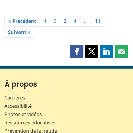
« Précédent
1
2
3
4
…
11
Suivant »
Partager
Partager
Partager
Part
cette
cette
cette
cette
page
page
page
page
sur
sur
sur
par
Facebook
X
LinkedIn
courr
À propos
Carrières
Accessibilité
Photos et vidéos
Ressources éducatives
Prévention de la fraude