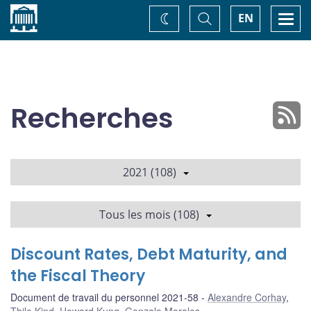
Accueil
Basculer
Togg
EN
Changez
la
navi
recherche
de
thème
Recherches
2021 (108)
Tous les mois (108)
Discount Rates, Debt Maturity, and
the Fiscal Theory
Document de travail du personnel 2021-58
Alexandre Corhay
,
Thilo Kind
,
Howard Kung
,
Gonzalo Morales