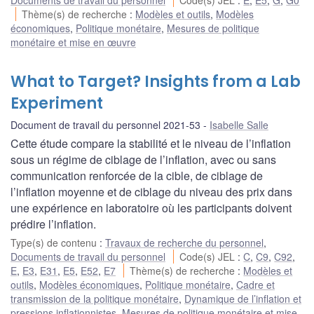
Thème(s) de recherche
:
Modèles et outils
,
Modèles
économiques
,
Politique monétaire
,
Mesures de politique
monétaire et mise en œuvre
What to Target? Insights from a Lab
Experiment
Document de travail du personnel 2021-53
Isabelle Salle
Cette étude compare la stabilité et le niveau de l’inflation
sous un régime de ciblage de l’inflation, avec ou sans
communication renforcée de la cible, de ciblage de
l’inflation moyenne et de ciblage du niveau des prix dans
une expérience en laboratoire où les participants doivent
prédire l’inflation.
Type(s) de contenu
:
Travaux de recherche du personnel
,
Documents de travail du personnel
Code(s) JEL
:
C
,
C9
,
C92
,
E
,
E3
,
E31
,
E5
,
E52
,
E7
Thème(s) de recherche
:
Modèles et
outils
,
Modèles économiques
,
Politique monétaire
,
Cadre et
transmission de la politique monétaire
,
Dynamique de l’inflation et
pressions inflationnistes
,
Mesures de politique monétaire et mise