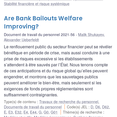
Stabilité financière et risque systémique
Are Bank Bailouts Welfare
Improving?
Document de travail du personnel 2021-56
Malik Shukayev
,
Alexander Ueberfeldt
Le renflouement public du secteur financier peut se révéler
bénéfique en période de crise, mais aussi conduire à une
prise de risques excessive si les établissements
s’attendent à être sauvés par l’État. Nous tenons compte
de ces anticipations et du risque global qu’elles peuvent
engendrer, et montrons que les sauvetages publics
peuvent améliorer le bien-être, mais seulement si les
exigences de fonds propres réglementaires sont
suffisamment contraignantes.
Type(s) de contenu
:
Travaux de recherche du personnel
,
Documents de travail du personnel
Code(s) JEL
:
D
,
D6
,
D62
,
E
,
E3
,
E32
,
E4
,
E44
,
G
,
G0
,
G01
Thème(s) de recherche
: