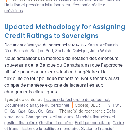
l’inflation et pressions inflationnistes
,
Économie réelle et
prévisions
Updated Methodology for Assigning
Credit Ratings to Sovereigns
Document d’analyse du personnel 2021-16
Karim McDaniels
,
Nico Palesch
,
Sanjam Suri
,
Zacharie Quiviger
,
John Walsh
Nous actualisons la méthode de notation des émetteurs
souverains de la Banque du Canada ainsi que l’approche
utilisée pour évaluer leur situation budgétaire et la
flexibilité de leur politique monétaire. Nous tenons aussi
compte de manière explicite de facteurs liés aux
changements climatiques.
Type(s) de contenu
:
Travaux de recherche du personnel
,
Documents d'analyse du personnel
Code(s) JEL
:
F
,
F3
,
F31
,
G
,
G2
,
G24
,
G28
,
G3
,
G32
Thème(s) de recherche
:
Défis
structurels
,
Changements climatiques
,
Marchés financiers et
gestion financière
,
Gestion financière
,
Politique monétaire
,
Cadre
et transmission de la politique monétaire
,
Système financier
,