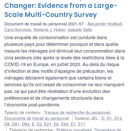
Changer: Evidence from a Large-
Scale Multi-Country Survey
Document de travail du personnel 2021-57
Alexander Hodbod
,
Cars Hommes
,
Stefanie J. Huber
,
Isabelle Salle
Une enquête de consommation est conduite dans
plusieurs pays pour déterminer pourquoi et dans quelle
mesure les ménages ont diminué leur consommation dans
cinq secteurs clés après la levée des restrictions liées à la
COVID-19 en Europe, en juillet 2020. Au-delà du risque
d’infection et des motifs d’épargne de précaution, les
ménages déclarent également que certains biens et
services qu’ils ont cessé de consommer ne leur manquent
pas, ce qui peut être révélateur d’une évolution des
préférences et de changements structurels dans
l’économie post-pandémie.
Type(s) de contenu
:
Travaux de recherche du personnel
,
Documents de travail du personnel
Code(s) JEL
:
D
,
D1
,
D12
,
D8
,
D81
,
D84
,
E
,
E2
,
E21
,
E6
,
E60
,
E7
,
E71
Thème(s) de recherche
:
Politique monétaire
,
Dynamique de