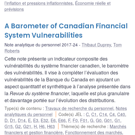
l’inflation et pressions inflationnistes
,
Économie réelle et
prévisions
A Barometer of Canadian Financial
System Vulnerabilities
Note analytique du personnel 2017-24
Thibaut Duprey
,
Tom
Roberts
Cette note présente un indicateur composite des
vulnérabilités du système financier canadien, le baromètre
des vulnérabilités. Il vise à compléter l’évaluation des
vulnérabilités de la Banque du Canada en ajoutant un
aspect quantitatif et synthétique à l’analyse présentée dans
la
Revue du système financier
, laquelle est plus granulaire
et davantage portée sur l’évolution des distributions.
Type(s) de contenu
:
Travaux de recherche du personnel
,
Notes
analytiques du personnel
Code(s) JEL
:
C
,
C1
,
C14
,
C4
,
C40
,
D
,
D1
,
D14
,
E
,
E3
,
E32
,
E6
,
E66
,
F
,
F0
,
F01
,
G
,
G0
,
G01
,
G1
,
G15
,
G2
,
G21
,
H
,
H6
,
H63
Thème(s) de recherche
:
Marchés
financiers et gestion financière
,
Fonctionnement des marchés
,