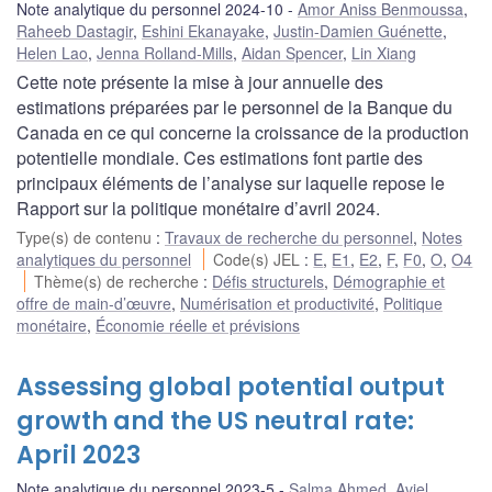
Note analytique du personnel 2024-10
Amor Aniss Benmoussa
,
Raheeb Dastagir
,
Eshini Ekanayake
,
Justin-Damien Guénette
,
Helen Lao
,
Jenna Rolland-Mills
,
Aidan Spencer
,
Lin Xiang
Cette note présente la mise à jour annuelle des
estimations préparées par le personnel de la Banque du
Canada en ce qui concerne la croissance de la production
potentielle mondiale. Ces estimations font partie des
principaux éléments de l’analyse sur laquelle repose le
Rapport sur la politique monétaire d’avril 2024.
Type(s) de contenu
:
Travaux de recherche du personnel
,
Notes
analytiques du personnel
Code(s) JEL
:
E
,
E1
,
E2
,
F
,
F0
,
O
,
O4
Thème(s) de recherche
:
Défis structurels
,
Démographie et
offre de main-d’œuvre
,
Numérisation et productivité
,
Politique
monétaire
,
Économie réelle et prévisions
Assessing global potential output
growth and the US neutral rate:
April 2023
Note analytique du personnel 2023-5
Salma Ahmed
,
Aviel