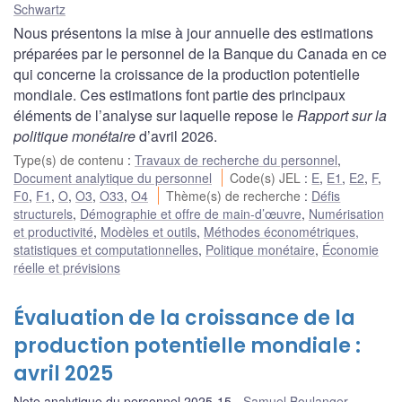
Schwartz
Nous présentons la mise à jour annuelle des estimations
préparées par le personnel de la Banque du Canada en ce
qui concerne la croissance de la production potentielle
mondiale. Ces estimations font partie des principaux
éléments de l’analyse sur laquelle repose le
Rapport sur la
politique monétaire
d’avril 2026.
Type(s) de contenu
:
Travaux de recherche du personnel
,
Document analytique du personnel
Code(s) JEL
:
E
,
E1
,
E2
,
F
,
F0
,
F1
,
O
,
O3
,
O33
,
O4
Thème(s) de recherche
:
Défis
structurels
,
Démographie et offre de main-d’œuvre
,
Numérisation
et productivité
,
Modèles et outils
,
Méthodes économétriques,
statistiques et computationnelles
,
Politique monétaire
,
Économie
réelle et prévisions
Évaluation de la croissance de la
production potentielle mondiale :
avril 2025
Note analytique du personnel 2025-15
Samuel Boulanger
,