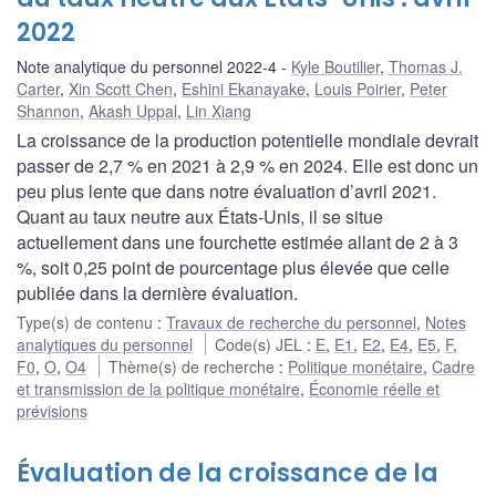
2022
Note analytique du personnel 2022-4
Kyle Boutilier
,
Thomas J.
Carter
,
Xin Scott Chen
,
Eshini Ekanayake
,
Louis Poirier
,
Peter
Shannon
,
Akash Uppal
,
Lin Xiang
La croissance de la production potentielle mondiale devrait
passer de 2,7 % en 2021 à 2,9 % en 2024. Elle est donc un
peu plus lente que dans notre évaluation d’avril 2021.
Quant au taux neutre aux États-Unis, il se situe
actuellement dans une fourchette estimée allant de 2 à 3
%, soit 0,25 point de pourcentage plus élevée que celle
publiée dans la dernière évaluation.
Type(s) de contenu
:
Travaux de recherche du personnel
,
Notes
analytiques du personnel
Code(s) JEL
:
E
,
E1
,
E2
,
E4
,
E5
,
F
,
F0
,
O
,
O4
Thème(s) de recherche
:
Politique monétaire
,
Cadre
et transmission de la politique monétaire
,
Économie réelle et
prévisions
Évaluation de la croissance de la