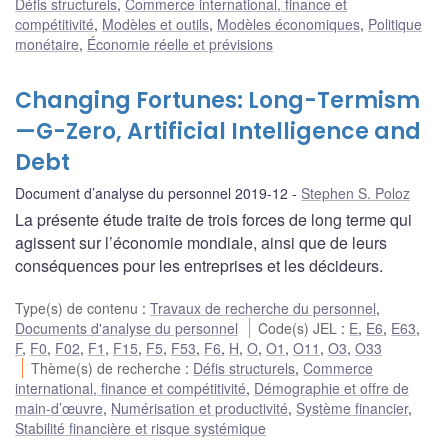
Défis structurels
,
Commerce international, finance et
compétitivité
,
Modèles et outils
,
Modèles économiques
,
Politique
monétaire
,
Économie réelle et prévisions
Changing Fortunes: Long-Termism
—G-Zero, Artificial Intelligence and
Debt
Document d’analyse du personnel 2019-12
Stephen S. Poloz
La présente étude traite de trois forces de long terme qui
agissent sur l’économie mondiale, ainsi que de leurs
conséquences pour les entreprises et les décideurs.
Type(s) de contenu
:
Travaux de recherche du personnel
,
Documents d'analyse du personnel
Code(s) JEL
:
E
,
E6
,
E63
,
F
,
F0
,
F02
,
F1
,
F15
,
F5
,
F53
,
F6
,
H
,
O
,
O1
,
O11
,
O3
,
O33
Thème(s) de recherche
:
Défis structurels
,
Commerce
international, finance et compétitivité
,
Démographie et offre de
main-d’œuvre
,
Numérisation et productivité
,
Système financier
,
Stabilité financière et risque systémique