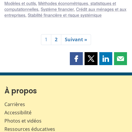
Modèles et outils
,
Méthodes économétriques, statistiques et
computationnelles
,
Système financier
,
Crédit aux ménages et aux
entreprises
,
Stabilité financière et risque systémique
1
2
Suivant »
Partager
Partager
Partager
Part
cette
cette
cette
cette
page
page
page
page
sur
sur
sur
par
Facebook
X
LinkedIn
courr
À propos
Carrières
Accessibilité
Photos et vidéos
Ressources éducatives