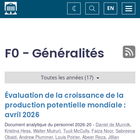
Accueil
Basculer
Togg
EN
Changez
la
navi
recherche
de
thème
F0 - Généralités
Toutes les années (17)
Évaluation de la croissance de la
production potentielle mondiale :
avril 2026
Document analytique du personnel 2026-20
Daniel de Munnik
,
Kristina Hess
,
Walter Muiruri
,
Tuuli McCully
,
Faiza Noor
,
Sabreena
Obaid
,
Andrew Plummer
,
Louis Poirier
,
Abeer Reza
,
Jillian