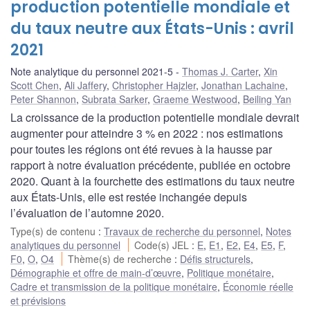
production potentielle mondiale et
du taux neutre aux États-Unis : avril
2021
Note analytique du personnel 2021-5
Thomas J. Carter
,
Xin
Scott Chen
,
Ali Jaffery
,
Christopher Hajzler
,
Jonathan Lachaine
,
Peter Shannon
,
Subrata Sarker
,
Graeme Westwood
,
Beiling Yan
La croissance de la production potentielle mondiale devrait
augmenter pour atteindre 3 % en 2022 : nos estimations
pour toutes les régions ont été revues à la hausse par
rapport à notre évaluation précédente, publiée en octobre
2020. Quant à la fourchette des estimations du taux neutre
aux États-Unis, elle est restée inchangée depuis
l’évaluation de l’automne 2020.
Type(s) de contenu
:
Travaux de recherche du personnel
,
Notes
analytiques du personnel
Code(s) JEL
:
E
,
E1
,
E2
,
E4
,
E5
,
F
,
F0
,
O
,
O4
Thème(s) de recherche
:
Défis structurels
,
Démographie et offre de main-d’œuvre
,
Politique monétaire
,
Cadre et transmission de la politique monétaire
,
Économie réelle
et prévisions