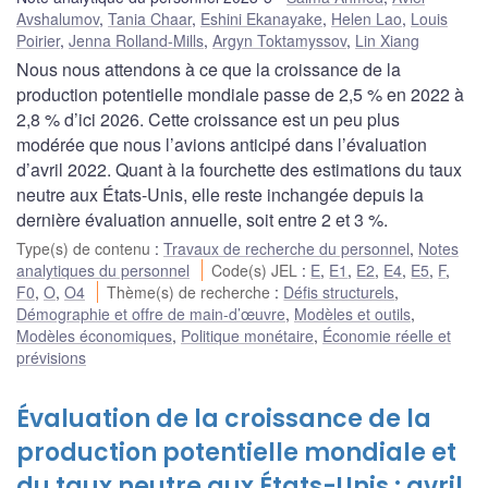
Avshalumov
,
Tania Chaar
,
Eshini Ekanayake
,
Helen Lao
,
Louis
Poirier
,
Jenna Rolland-Mills
,
Argyn Toktamyssov
,
Lin Xiang
Nous nous attendons à ce que la croissance de la
production potentielle mondiale passe de 2,5 % en 2022 à
2,8 % d’ici 2026. Cette croissance est un peu plus
modérée que nous l’avions anticipé dans l’évaluation
d’avril 2022. Quant à la fourchette des estimations du taux
neutre aux États-Unis, elle reste inchangée depuis la
dernière évaluation annuelle, soit entre 2 et 3 %.
Type(s) de contenu
:
Travaux de recherche du personnel
,
Notes
analytiques du personnel
Code(s) JEL
:
E
,
E1
,
E2
,
E4
,
E5
,
F
,
F0
,
O
,
O4
Thème(s) de recherche
:
Défis structurels
,
Démographie et offre de main-d’œuvre
,
Modèles et outils
,
Modèles économiques
,
Politique monétaire
,
Économie réelle et
prévisions
Évaluation de la croissance de la
production potentielle mondiale et
du taux neutre aux États-Unis : avril