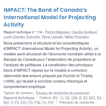
IMPACT: The Bank of Canada’s
International Model for Projecting
Activity
Rapport technique n° 116
Patrick Blagrave
,
Claudia Godbout
,
Justin-Damien Guénette
,
René Lalonde
,
Nikita Perevalov
Nous présentons la structure et les caractéristiques
d’IMPACT (International Model for Projecting Activity), un
modèle semi-structurel de l’économie mondiale utilisé à la
Banque du Canada pour l’élaboration de projections et
l’analyse de politiques. La constitution des principaux
blocs d’IMPACT repose sur le modèle à correction
rationnelle des erreurs proposé par Kozicki et Tinsley
(1999), qui réussit à concilier contenu théorique et
comportement empirique.
Type(s) de contenu
:
Travaux de recherche du personnel
,
Rapports techniques
Code(s) JEL
:
C
,
C6
,
C68
,
E
,
E2
,
E27
,
E3
,
E37
,
F
,
F0
,
F01
,
F3
,
F32
,
F4
,
F47
Thème(s) de recherche
: