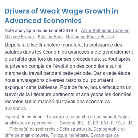
Drivers of Weak Wage Growth in
Advanced Economies
Note analytique du personnel 2019-3
Anne-Katherine Cormier
,
Michael Francis
,
Kristina Hess
,
Guillaume Poulin-Bellisle
Depuis la crise financière mondiale, la croissance des
salaires dans les économies avancées a été généralement
plus faible que lors de reprises précédentes, surtout après
la prise en compte de l’évolution des conditions sur le
marché du travail pendant cette période. Dans cette étude,
nous envisageons diverses raisons qui pourraient
expliquer cette faiblesse. Pour ce faire, nous effectuons un
survol de la littérature pertinente et analysons les données
récentes sur le marché du travail des économies
avancées.
Type(s) de contenu
:
Travaux de recherche du personnel
,
Notes
analytiques du personnel
Code(s) JEL
:
E
,
E3
,
E31
,
F
,
F0
,
J
,
J3
Thème(s) de recherche
:
Défis structurels
,
Démographie et
offre de main-d’œuvre
,
Politique monétaire
,
Dynamique de