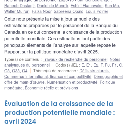
Raheeb Dastagir
,
Daniel de Munnik
,
Eshini Ekanayake
,
Kun Mo
,
Walter Muiruri
,
Faiza Noor
,
Sabreena Obaid
,
Louis Poirier
Cette note présente la mise à jour annuelle des
estimations préparées par le personnel de la Banque du
Canada en ce qui concerne la croissance de la production
potentielle mondiale. Ces estimations font partie des
principaux éléments de l’analyse sur laquelle repose le
Rapport sur la politique monétaire d’avril 2025.
Type(s) de contenu
:
Travaux de recherche du personnel
,
Notes
analytiques du personnel
Code(s) JEL
:
E
,
E1
,
E2
,
F
,
F0
,
F1
,
O
,
O3
,
O33
,
O4
Thème(s) de recherche
:
Défis structurels
,
Commerce international, finance et compétitivité
,
Démographie et
offre de main-d’œuvre
,
Numérisation et productivité
,
Politique
monétaire
,
Économie réelle et prévisions
Évaluation de la croissance de la
production potentielle mondiale :
avril 2024