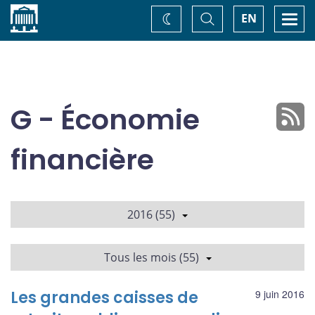
Accueil
Basculer
Togg
EN
Changez
la
navi
recherche
de
thème
G - Économie
financière
2016 (55)
Tous les mois (55)
Les grandes caisses de
9 juin 2016