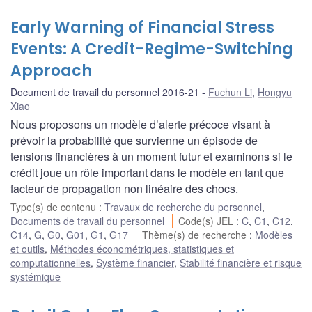
Early Warning of Financial Stress
Events: A Credit-Regime-Switching
Approach
Document de travail du personnel 2016-21
Fuchun Li
,
Hongyu
Xiao
Nous proposons un modèle d’alerte précoce visant à
prévoir la probabilité que survienne un épisode de
tensions financières à un moment futur et examinons si le
crédit joue un rôle important dans le modèle en tant que
facteur de propagation non linéaire des chocs.
Type(s) de contenu
:
Travaux de recherche du personnel
,
Documents de travail du personnel
Code(s) JEL
:
C
,
C1
,
C12
,
C14
,
G
,
G0
,
G01
,
G1
,
G17
Thème(s) de recherche
:
Modèles
et outils
,
Méthodes économétriques, statistiques et
computationnelles
,
Système financier
,
Stabilité financière et risque
systémique