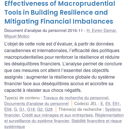
Effectiveness of Macroprudential
Tools in Building Resilience and
Mitigating Financial Imbalances
Document d’analyse du personnel 2016-11
H. Evren Damar
,
Miguel Molico
L’objet de cette note est d’évaluer, à partir de données
canadiennes et internationales, l’efficacité des politiques
macroprudentielles pour renforcer la résilience et réduire
les déséquilibres financiers. L’analyse permet de conclure
que ces mesures ont atteint l’essentiel des objectifs
assignés : augmenter la résilience globale du système
financier face aux déséquilibres accrus et accroître sa
capacité à résister aux chocs négatifs.
Type(s) de contenu
:
Travaux de recherche du personnel
,
Documents d'analyse du personnel
Code(s) JEL
:
E
,
E5
,
E51
,
E58
,
G
,
G1
,
G18
,
G2
,
G28
Thème(s) de recherche
:
Système
financier
,
Crédit aux ménages et aux entreprises
,
Réglementation
et surveillance du système financier
,
Stabilité financière et risque
systémique