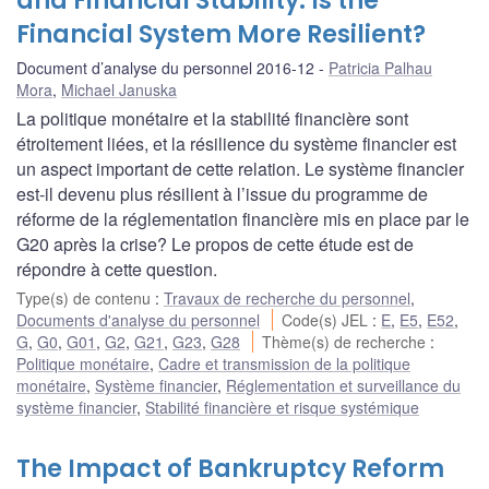
and Financial Stability: Is the
Financial System More Resilient?
Document d’analyse du personnel 2016-12
Patricia Palhau
Mora
,
Michael Januska
La politique monétaire et la stabilité financière sont
étroitement liées, et la résilience du système financier est
un aspect important de cette relation. Le système financier
est-il devenu plus résilient à l’issue du programme de
réforme de la réglementation financière mis en place par le
G20 après la crise? Le propos de cette étude est de
répondre à cette question.
Type(s) de contenu
:
Travaux de recherche du personnel
,
Documents d'analyse du personnel
Code(s) JEL
:
E
,
E5
,
E52
,
G
,
G0
,
G01
,
G2
,
G21
,
G23
,
G28
Thème(s) de recherche
:
Politique monétaire
,
Cadre et transmission de la politique
monétaire
,
Système financier
,
Réglementation et surveillance du
système financier
,
Stabilité financière et risque systémique
The Impact of Bankruptcy Reform