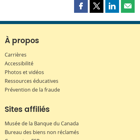
Partager
Partager
Partager
Part
cette
cette
cette
cette
page
page
page
page
sur
sur
sur
par
Facebook
X
LinkedIn
courr
À propos
Carrières
Accessibilité
Photos et vidéos
Ressources éducatives
Prévention de la fraude
Sites affiliés
Musée de la Banque du Canada
Bureau des biens non réclamés