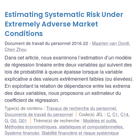
Estimating Systematic Risk Under
Extremely Adverse Market
Conditions
Document de travail du personnel 2016-22
Maarten van Oordt
,
Chen Zhou
Dans cet article, nous examinons l’estimation d’un modèle
de régression linéaire entre deux variables qui suivent des
lois de probabilité à queue épaisse lorsque la variable
explicative a des valeurs extrêmement faibles (ou élevées).
En exploitant la relation de dépendance entre les extrema
des deux variables, nous proposons un estimateur du
coefficient de régression.
Type(s) de contenu
:
Travaux de recherche du personnel
,
Documents de travail du personnel
Code(s) JEL
:
C
,
C1
,
C14
,
G
,
G0
,
G01
Thème(s) de recherche
:
Modèles et outils
,
Méthodes économétriques, statistiques et computationnelles
,
Système financier
,
Stabilité financière et risque systémique