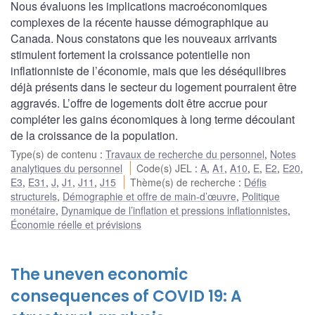
Nous évaluons les implications macroéconomiques
complexes de la récente hausse démographique au
Canada. Nous constatons que les nouveaux arrivants
stimulent fortement la croissance potentielle non
inflationniste de l’économie, mais que les déséquilibres
déjà présents dans le secteur du logement pourraient être
aggravés. L’offre de logements doit être accrue pour
compléter les gains économiques à long terme découlant
de la croissance de la population.
Type(s) de contenu
:
Travaux de recherche du personnel
,
Notes
analytiques du personnel
Code(s) JEL
:
A
,
A1
,
A10
,
E
,
E2
,
E20
,
E3
,
E31
,
J
,
J1
,
J11
,
J15
Thème(s) de recherche
:
Défis
structurels
,
Démographie et offre de main-d’œuvre
,
Politique
monétaire
,
Dynamique de l’inflation et pressions inflationnistes
,
Économie réelle et prévisions
The uneven economic
consequences of COVID 19: A