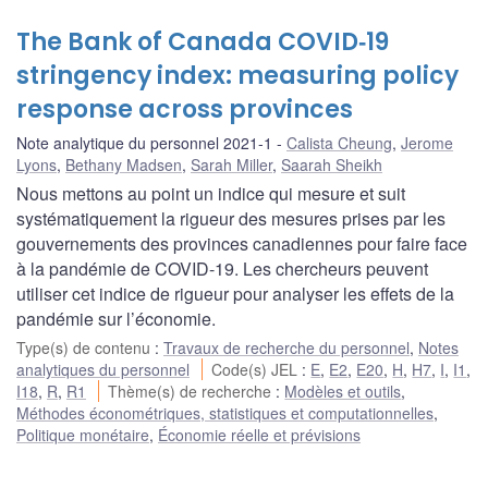
The Bank of Canada COVID‑19
stringency index: measuring policy
response across provinces
Note analytique du personnel 2021-1
Calista Cheung
,
Jerome
Lyons
,
Bethany Madsen
,
Sarah Miller
,
Saarah Sheikh
Nous mettons au point un indice qui mesure et suit
systématiquement la rigueur des mesures prises par les
gouvernements des provinces canadiennes pour faire face
à la pandémie de COVID-19. Les chercheurs peuvent
utiliser cet indice de rigueur pour analyser les effets de la
pandémie sur l’économie.
Type(s) de contenu
:
Travaux de recherche du personnel
,
Notes
analytiques du personnel
Code(s) JEL
:
E
,
E2
,
E20
,
H
,
H7
,
I
,
I1
,
I18
,
R
,
R1
Thème(s) de recherche
:
Modèles et outils
,
Méthodes économétriques, statistiques et computationnelles
,
Politique monétaire
,
Économie réelle et prévisions