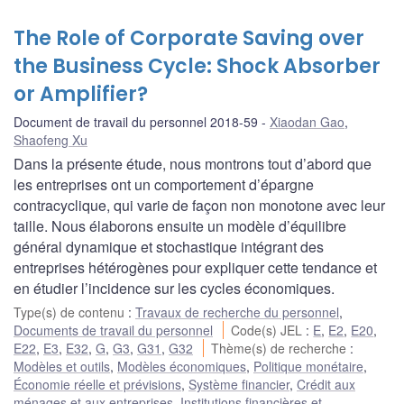
The Role of Corporate Saving over
the Business Cycle: Shock Absorber
or Amplifier?
Document de travail du personnel 2018-59
Xiaodan Gao
,
Shaofeng Xu
Dans la présente étude, nous montrons tout d’abord que
les entreprises ont un comportement d’épargne
contracyclique, qui varie de façon non monotone avec leur
taille. Nous élaborons ensuite un modèle d’équilibre
général dynamique et stochastique intégrant des
entreprises hétérogènes pour expliquer cette tendance et
en étudier l’incidence sur les cycles économiques.
Type(s) de contenu
:
Travaux de recherche du personnel
,
Documents de travail du personnel
Code(s) JEL
:
E
,
E2
,
E20
,
E22
,
E3
,
E32
,
G
,
G3
,
G31
,
G32
Thème(s) de recherche
:
Modèles et outils
,
Modèles économiques
,
Politique monétaire
,
Économie réelle et prévisions
,
Système financier
,
Crédit aux
ménages et aux entreprises
,
Institutions financières et