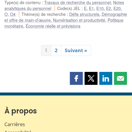
Type(s) de contenu
:
Travaux de recherche du personnel
,
Notes
analytiques du personnel
Code(s) JEL
:
E
,
E1
,
E10
,
E2
,
E20
,
O
,
O4
Thème(s) de recherche
:
Défis structurels
,
Démographie
et offre de main-d’œuvre
,
Numérisation et productivité
,
Politique
monétaire
,
Économie réelle et prévisions
1
2
Suivant »
Partager
Partager
Partager
Part
cette
cette
cette
cette
page
page
page
page
sur
sur
sur
par
Facebook
X
LinkedIn
courr
À propos
Carrières