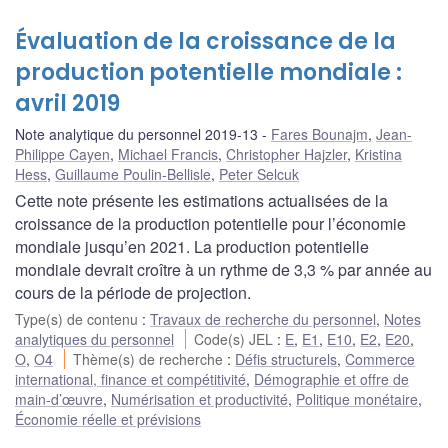
Évaluation de la croissance de la
production potentielle mondiale :
avril 2019
Note analytique du personnel 2019-13
Fares Bounajm
,
Jean-
Philippe Cayen
,
Michael Francis
,
Christopher Hajzler
,
Kristina
Hess
,
Guillaume Poulin-Bellisle
,
Peter Selcuk
Cette note présente les estimations actualisées de la
croissance de la production potentielle pour l’économie
mondiale jusqu’en 2021. La production potentielle
mondiale devrait croître à un rythme de 3,3 % par année au
cours de la période de projection.
Type(s) de contenu
:
Travaux de recherche du personnel
,
Notes
analytiques du personnel
Code(s) JEL
:
E
,
E1
,
E10
,
E2
,
E20
,
O
,
O4
Thème(s) de recherche
:
Défis structurels
,
Commerce
international, finance et compétitivité
,
Démographie et offre de
main-d’œuvre
,
Numérisation et productivité
,
Politique monétaire
,
Économie réelle et prévisions