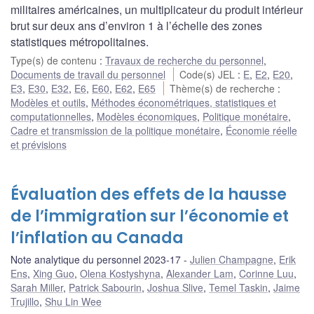
militaires américaines, un multiplicateur du produit intérieur
brut sur deux ans d’environ 1 à l’échelle des zones
statistiques métropolitaines.
Type(s) de contenu
:
Travaux de recherche du personnel
,
Documents de travail du personnel
Code(s) JEL
:
E
,
E2
,
E20
,
E3
,
E30
,
E32
,
E6
,
E60
,
E62
,
E65
Thème(s) de recherche
:
Modèles et outils
,
Méthodes économétriques, statistiques et
computationnelles
,
Modèles économiques
,
Politique monétaire
,
Cadre et transmission de la politique monétaire
,
Économie réelle
et prévisions
Évaluation des effets de la hausse
de l’immigration sur l’économie et
l’inflation au Canada
Note analytique du personnel 2023-17
Julien Champagne
,
Erik
Ens
,
Xing Guo
,
Olena Kostyshyna
,
Alexander Lam
,
Corinne Luu
,
Sarah Miller
,
Patrick Sabourin
,
Joshua Slive
,
Temel Taskin
,
Jaime
Trujillo
,
Shu Lin Wee