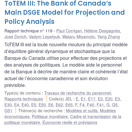
ToTEM III: The Bank of Canada’s
Main DSGE Model for Projection and
Policy Analysis
Rapport technique n° 119
Paul Corrigan
,
Hélène Desgagnés
,
José Dorich
,
Vadym Lepetyuk
,
Wataru Miyamoto
,
Yang Zhang
ToTEM III est la toute nouvelle mouture du principal modèle
d’équilibre général dynamique et stochastique que la
Banque du Canada utilise pour effectuer des projections et
des analyses de politiques. Le modèle aide le personnel
de la Banque à décrire de manière claire et cohérente l’état
actuel de l’économie canadienne et son évolution
prévisible.
Type(s) de contenu
:
Travaux de recherche du personnel
,
Rapports techniques
Code(s) JEL
:
E
,
E1
,
E17
,
E2
,
E20
,
E3
,
E30
,
E4
,
E40
,
E5
,
E50
,
E6
,
E62
,
E65
,
F
,
F4
,
F40
,
F41
,
G
,
G5
,
G51
Thème(s) de recherche
:
Modèles et outils
,
Modèles
économiques
,
Politique monétaire
,
Cadre et transmission de la
politique monétaire
,
Économie réelle et prévisions