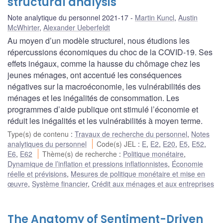
structural analysis
Note analytique du personnel 2021-17
Martin Kuncl
,
Austin
McWhirter
,
Alexander Ueberfeldt
Au moyen d’un modèle structurel, nous étudions les
répercussions économiques du choc de la COVID-19. Ses
effets inégaux, comme la hausse du chômage chez les
jeunes ménages, ont accentué les conséquences
négatives sur la macroéconomie, les vulnérabilités des
ménages et les inégalités de consommation. Les
programmes d’aide publique ont stimulé l’économie et
réduit les inégalités et les vulnérabilités à moyen terme.
Type(s) de contenu
:
Travaux de recherche du personnel
,
Notes
analytiques du personnel
Code(s) JEL
:
E
,
E2
,
E20
,
E5
,
E52
,
E6
,
E62
Thème(s) de recherche
:
Politique monétaire
,
Dynamique de l’inflation et pressions inflationnistes
,
Économie
réelle et prévisions
,
Mesures de politique monétaire et mise en
œuvre
,
Système financier
,
Crédit aux ménages et aux entreprises
The Anatomy of Sentiment-Driven