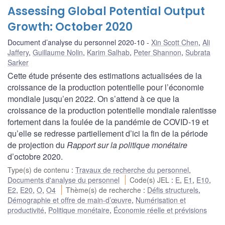
Assessing Global Potential Output
Growth: October 2020
Document d’analyse du personnel 2020-10
Xin Scott Chen
,
Ali
Jaffery
,
Guillaume Nolin
,
Karim Salhab
,
Peter Shannon
,
Subrata
Sarker
Cette étude présente des estimations actualisées de la
croissance de la production potentielle pour l’économie
mondiale jusqu’en 2022. On s’attend à ce que la
croissance de la production potentielle mondiale ralentisse
fortement dans la foulée de la pandémie de COVID-19 et
qu’elle se redresse partiellement d’ici la fin de la période
de projection du
Rapport sur la politique monétaire
d’octobre 2020.
Type(s) de contenu
:
Travaux de recherche du personnel
,
Documents d'analyse du personnel
Code(s) JEL
:
E
,
E1
,
E10
,
E2
,
E20
,
O
,
O4
Thème(s) de recherche
:
Défis structurels
,
Démographie et offre de main-d’œuvre
,
Numérisation et
productivité
,
Politique monétaire
,
Économie réelle et prévisions