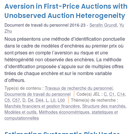
Aversion in First-Price Auctions with
Unobserved Auction Heterogeneity
Document de travail du personnel 2016-23
Serafin Grundl
,
Yu
Zhu
Nous présentons une méthode d’identification ponctuelle
dans le cadre de modèles d’enchères au premier prix où
sont prises en compte l’aversion au risque et une
hétérogénéité non observée des enchères. La méthode
d’identification proposée s’appuie sur de multiples offres
tirées de chaque enchère et sur le nombre variable
d’offreurs.
Type(s) de contenu
:
Travaux de recherche du personnel
,
Documents de travail du personnel
Code(s) JEL
:
C
,
C1
,
C14
,
C5
,
C57
,
D
,
D4
,
D44
,
L
,
L0
,
L00
Thème(s) de recherche
:
Marchés financiers et gestion financière
,
Structure des marchés
,
Modèles et outils
,
Méthodes économétriques, statistiques et
computationnelles