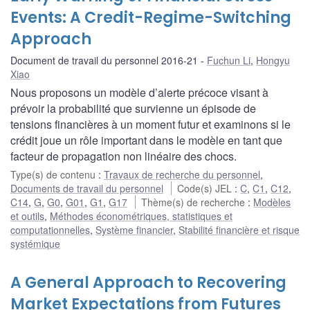
Events: A Credit-Regime-Switching
Approach
Document de travail du personnel 2016-21
Fuchun Li
,
Hongyu
Xiao
Nous proposons un modèle d’alerte précoce visant à
prévoir la probabilité que survienne un épisode de
tensions financières à un moment futur et examinons si le
crédit joue un rôle important dans le modèle en tant que
facteur de propagation non linéaire des chocs.
Type(s) de contenu
:
Travaux de recherche du personnel
,
Documents de travail du personnel
Code(s) JEL
:
C
,
C1
,
C12
,
C14
,
G
,
G0
,
G01
,
G1
,
G17
Thème(s) de recherche
:
Modèles
et outils
,
Méthodes économétriques, statistiques et
computationnelles
,
Système financier
,
Stabilité financière et risque
systémique
A General Approach to Recovering
Market Expectations from Futures