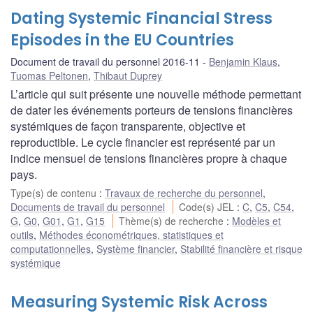
Dating Systemic Financial Stress
Episodes in the EU Countries
Document de travail du personnel 2016-11
Benjamin Klaus
,
Tuomas Peltonen
,
Thibaut Duprey
L’article qui suit présente une nouvelle méthode permettant
de dater les événements porteurs de tensions financières
systémiques de façon transparente, objective et
reproductible. Le cycle financier est représenté par un
indice mensuel de tensions financières propre à chaque
pays.
Type(s) de contenu
:
Travaux de recherche du personnel
,
Documents de travail du personnel
Code(s) JEL
:
C
,
C5
,
C54
,
G
,
G0
,
G01
,
G1
,
G15
Thème(s) de recherche
:
Modèles et
outils
,
Méthodes économétriques, statistiques et
computationnelles
,
Système financier
,
Stabilité financière et risque
systémique
Measuring Systemic Risk Across