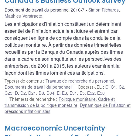
Canada’s Business Outlook Survey
Document de travail du personnel 2016-7
Simon Richards
,
Matthieu Verstraete
Les anticipations d’inflation constituent un déterminant
essentiel de l’inflation actuelle et future et entrent par
conséquent en ligne de compte dans la conduite de la
politique monétaire. À partir des données trimestrielles
recueillies par la Banque du Canada auprès des firmes
dans le cadre de son enquête sur les perspectives des
entreprises, de 2001 à 2015, les auteurs examinent la
façon dont les firmes forment ces anticipations.
Type(s) de contenu
:
Travaux de recherche du personnel
,
Documents de travail du personnel
Code(s) JEL
:
C
,
C1
,
C2
,
C25
,
D
,
D2
,
D21
,
D8
,
D84
,
E
,
E3
,
E31
,
E5
,
E52
,
E58
Thème(s) de recherche
:
Politique monétaire
,
Cadre et
transmission de la politique monétaire
,
Dynamique de l’inflation et
pressions inflationnistes
Macroeconomic Uncertainty