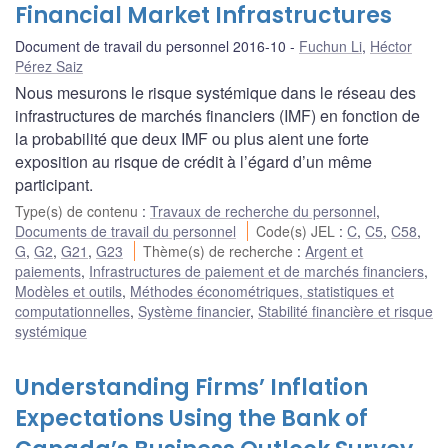
Financial Market Infrastructures
Document de travail du personnel 2016-10
Fuchun Li
,
Héctor
Pérez Saiz
Nous mesurons le risque systémique dans le réseau des
infrastructures de marchés financiers (IMF) en fonction de
la probabilité que deux IMF ou plus aient une forte
exposition au risque de crédit à l’égard d’un même
participant.
Type(s) de contenu
:
Travaux de recherche du personnel
,
Documents de travail du personnel
Code(s) JEL
:
C
,
C5
,
C58
,
G
,
G2
,
G21
,
G23
Thème(s) de recherche
:
Argent et
paiements
,
Infrastructures de paiement et de marchés financiers
,
Modèles et outils
,
Méthodes économétriques, statistiques et
computationnelles
,
Système financier
,
Stabilité financière et risque
systémique
Understanding Firms’ Inflation
Expectations Using the Bank of