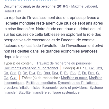
Document d’analyse du personnel 2016-5
Maxime Leboeuf
,
Robert Fay
La reprise de l’investissement des entreprises privées à
l’échelle mondiale reste anémique plus de sept ans après
la crise financière. Notre étude contribue au débat actuel
sur les causes de cette faiblesse en explorant le rôle des
perspectives de croissance et de l’incertitude comme
facteurs explicatifs de l’évolution de l’investissement privé
non résidentiel dans les grandes économies avancées
depuis la crise.
Type(s) de contenu
:
Travaux de recherche du personnel
,
Documents d'analyse du personnel
Code(s) JEL
:
C
,
C2
,
C23
,
C3
,
C33
,
D
,
D2
,
D24
,
D8
,
D80
,
D84
,
E
,
E2
,
E22
,
F
,
F0
,
F01
,
G
,
G3
,
G31
Thème(s) de recherche
:
Modèles et outils
,
Modèles
économiques
,
Politique monétaire
,
Dynamique de l’inflation et
pressions inflationnistes
,
Économie réelle et prévisions
,
Système
financier
,
Stabilité financière et risque systémique