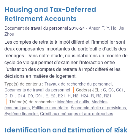
Housing and Tax-Deferred
Retirement Accounts
Document de travail du personnel 2016-24
Anson T. Y. Ho
,
Jie
Zhou
Les comptes de retraite à impôt différé et l’immobilier sont
deux composantes importantes du portefeuille d’actifs des
ménages. Dans notre étude, nous élaborons un modèle de
cycle de vie qui permet d’examiner l’interaction entre
l’utilisation des comptes de retraite à impôt différé et les
décisions en matière de logement.
Type(s) de contenu
:
Travaux de recherche du personnel
,
Documents de travail du personnel
Code(s) JEL
:
C
,
C6
,
C61
,
D
,
D1
,
D14
,
D9
,
D91
,
E
,
E2
,
E21
,
H
,
H2
,
H24
,
R
,
R2
,
R21
Thème(s) de recherche
:
Modèles et outils
,
Modèles
économiques
,
Politique monétaire
,
Économie réelle et prévisions
,
Système financier
,
Crédit aux ménages et aux entreprises
Identification and Estimation of Risk