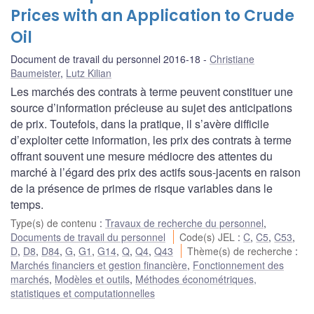
Prices with an Application to Crude
Oil
Document de travail du personnel 2016-18
Christiane
Baumeister
,
Lutz Kilian
Les marchés des contrats à terme peuvent constituer une
source d’information précieuse au sujet des anticipations
de prix. Toutefois, dans la pratique, il s’avère difficile
d’exploiter cette information, les prix des contrats à terme
offrant souvent une mesure médiocre des attentes du
marché à l’égard des prix des actifs sous-jacents en raison
de la présence de primes de risque variables dans le
temps.
Type(s) de contenu
:
Travaux de recherche du personnel
,
Documents de travail du personnel
Code(s) JEL
:
C
,
C5
,
C53
,
D
,
D8
,
D84
,
G
,
G1
,
G14
,
Q
,
Q4
,
Q43
Thème(s) de recherche
:
Marchés financiers et gestion financière
,
Fonctionnement des
marchés
,
Modèles et outils
,
Méthodes économétriques,
statistiques et computationnelles