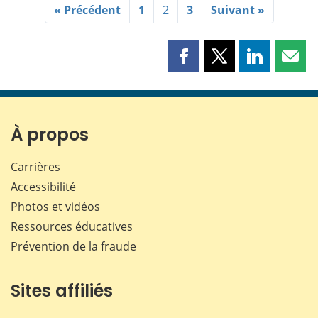
« Précédent
1
2
3
Suivant »
Partager
Partager
Partager
Part
cette
cette
cette
cette
page
page
page
page
sur
sur
sur
par
Facebook
X
LinkedIn
courr
À propos
Carrières
Accessibilité
Photos et vidéos
Ressources éducatives
Prévention de la fraude
Sites affiliés