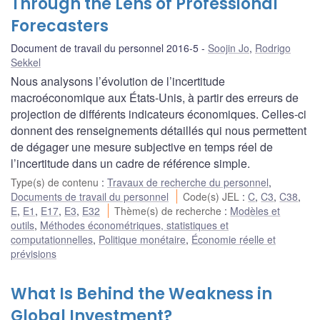
Through the Lens of Professional
Forecasters
Document de travail du personnel 2016-5
Soojin Jo
,
Rodrigo
Sekkel
Nous analysons l’évolution de l’incertitude
macroéconomique aux États-Unis, à partir des erreurs de
projection de différents indicateurs économiques. Celles-ci
donnent des renseignements détaillés qui nous permettent
de dégager une mesure subjective en temps réel de
l’incertitude dans un cadre de référence simple.
Type(s) de contenu
:
Travaux de recherche du personnel
,
Documents de travail du personnel
Code(s) JEL
:
C
,
C3
,
C38
,
E
,
E1
,
E17
,
E3
,
E32
Thème(s) de recherche
:
Modèles et
outils
,
Méthodes économétriques, statistiques et
computationnelles
,
Politique monétaire
,
Économie réelle et
prévisions
What Is Behind the Weakness in
Global Investment?