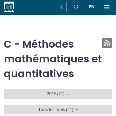
Accueil
Basculer
Togg
EN
Changez
la
navi
recherche
de
thème
C - Méthodes
mathématiques et
quantitatives
2016 (21)
Tous les mois (21)