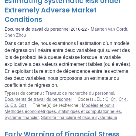
Estimating Systematic Risk Under
Extremely Adverse Market
Conditions
Document de travail du personnel 2016-22
Maarten van Oordt
,
Chen Zhou
Dans cet article, nous examinons l’estimation d’un modèle
de régression linéaire entre deux variables qui suivent des
lois de probabilité à queue épaisse lorsque la variable
explicative a des valeurs extrêmement faibles (ou élevées).
En exploitant la relation de dépendance entre les extrema
des deux variables, nous proposons un estimateur du
coefficient de régression.
Type(s) de contenu
:
Travaux de recherche du personnel
,
Documents de travail du personnel
Code(s) JEL
:
C
,
C1
,
C14
,
G
,
G0
,
G01
Thème(s) de recherche
:
Modèles et outils
,
Méthodes économétriques, statistiques et computationnelles
,
Système financier
,
Stabilité financière et risque systémique
Early Warning of Financial Stress