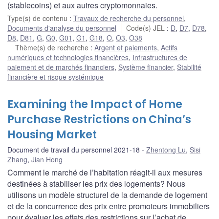
(stablecoins) et aux autres cryptomonnaies.
Type(s) de contenu
:
Travaux de recherche du personnel
,
Documents d'analyse du personnel
Code(s) JEL
:
D
,
D7
,
D78
,
D8
,
D81
,
G
,
G0
,
G01
,
G1
,
G18
,
O
,
O3
,
O38
Thème(s) de recherche
:
Argent et paiements
,
Actifs
numériques et technologies financières
,
Infrastructures de
paiement et de marchés financiers
,
Système financier
,
Stabilité
financière et risque systémique
Examining the Impact of Home
Purchase Restrictions on China’s
Housing Market
Document de travail du personnel 2021-18
Zhentong Lu
,
Sisi
Zhang
,
Jian Hong
Comment le marché de l’habitation réagit-il aux mesures
destinées à stabiliser les prix des logements? Nous
utilisons un modèle structurel de la demande de logement
et de la concurrence des prix entre promoteurs immobiliers
pour évaluer les effets des restrictions sur l’achat de