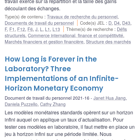
travail exerce sur la répartition et la taille des gains
découlant des échanges.
Type(s) de contenu
:
Travaux de recherche du personnel
,
Documents de travail du personnel
Code(s) JEL
:
D
,
D4
,
D43
,
F
,
F1
,
F12
,
F6
,
J
,
L
,
L1
,
L13
Thème(s) de recherche
:
Défis
structurels
,
Commerce international, finance et compétitivité
,
Marchés financiers et gestion financière
,
Structure des marchés
How Long is Forever in the
Laboratory? Three
Implementations of an Infinite-
Horizon Monetary Economy
Document de travail du personnel 2021-16
Janet Hua Jiang
,
Daniela Puzzello
,
Cathy Zhang
Les modèles monétaires standards opèrent sur un horizon
infini auquel on applique un taux d’actualisation. Pour
tester ces modèles en laboratoire, il faut mettre en place un
jeu à horizon infini sur une période limitée. Nous