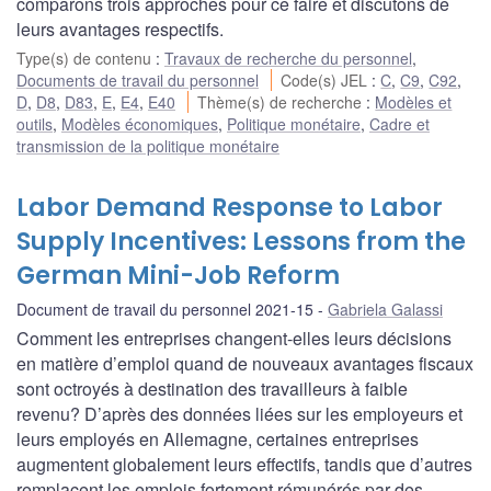
comparons trois approches pour ce faire et discutons de
leurs avantages respectifs.
Type(s) de contenu
:
Travaux de recherche du personnel
,
Documents de travail du personnel
Code(s) JEL
:
C
,
C9
,
C92
,
D
,
D8
,
D83
,
E
,
E4
,
E40
Thème(s) de recherche
:
Modèles et
outils
,
Modèles économiques
,
Politique monétaire
,
Cadre et
transmission de la politique monétaire
Labor Demand Response to Labor
Supply Incentives: Lessons from the
German Mini-Job Reform
Document de travail du personnel 2021-15
Gabriela Galassi
Comment les entreprises changent-elles leurs décisions
en matière d’emploi quand de nouveaux avantages fiscaux
sont octroyés à destination des travailleurs à faible
revenu? D’après des données liées sur les employeurs et
leurs employés en Allemagne, certaines entreprises
augmentent globalement leurs effectifs, tandis que d’autres
remplacent les emplois fortement rémunérés par des