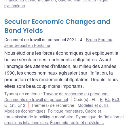
systémique
Secular Economic Changes and
Bond Yields
Document de travail du personnel 2021-14
Bruno Feunou
,
Jean-Sébastien Fontaine
Nous étudions les forces économiques qui expliquent la
baisse séculaire des rendements obligataires. Avant
l’ancrage des attentes d’inflation, au milieu des années
1990, les chocs nominaux agissaient sur l’inflation, la
production et les rendements obligataires. Depuis, leurs
effets sont beaucoup moins importants.
Type(s) de contenu
:
Travaux de recherche du personnel
,
Documents de travail du personnel
Code(s) JEL
:
E
,
E4
,
E43
,
G
,
G1
,
G12
Thème(s) de recherche
:
Modèles et outils
,
Modèles économiques
,
Politique monétaire
,
Cadre et
transmission de la politique monétaire
,
Dynamique de l’inflation et
pressions inflationnistes
,
Économie réelle et prévisions