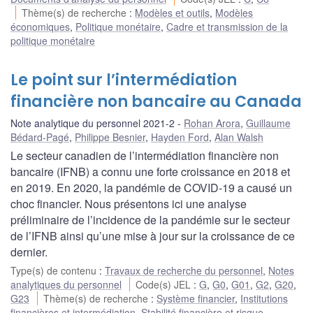
Thème(s) de recherche
:
Modèles et outils
,
Modèles
économiques
,
Politique monétaire
,
Cadre et transmission de la
politique monétaire
Le point sur l’intermédiation
financière non bancaire au Canada
Note analytique du personnel 2021-2
Rohan Arora
,
Guillaume
Bédard-Pagé
,
Philippe Besnier
,
Hayden Ford
,
Alan Walsh
Le secteur canadien de l’intermédiation financière non
bancaire (IFNB) a connu une forte croissance en 2018 et
en 2019. En 2020, la pandémie de COVID‑19 a causé un
choc financier. Nous présentons ici une analyse
préliminaire de l’incidence de la pandémie sur le secteur
de l’IFNB ainsi qu’une mise à jour sur la croissance de ce
dernier.
Type(s) de contenu
:
Travaux de recherche du personnel
,
Notes
analytiques du personnel
Code(s) JEL
:
G
,
G0
,
G01
,
G2
,
G20
,
G23
Thème(s) de recherche
:
Système financier
,
Institutions
financières et intermédiation
,
Stabilité financière et risque