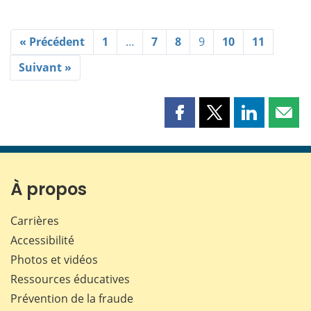
« Précédent
1
…
7
8
9
10
11
Suivant »
Partager
Partager
Partager
Part
cette
cette
cette
cette
page
page
page
page
sur
sur
sur
par
Facebook
X
LinkedIn
courr
À propos
Carrières
Accessibilité
Photos et vidéos
Ressources éducatives
Prévention de la fraude