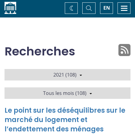
Accueil
Basculer
Togg
EN
Changez
la
navi
recherche
de
thème
Recherches
2021 (108)
Tous les mois (108)
Le point sur les déséquilibres sur le
marché du logement et
l’endettement des ménages