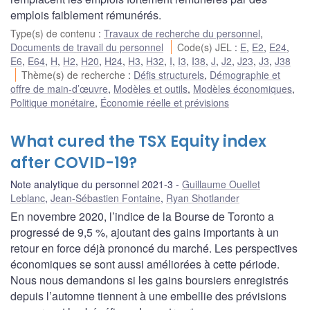
emplois faiblement rémunérés.
Type(s) de contenu
:
Travaux de recherche du personnel
,
Documents de travail du personnel
Code(s) JEL
:
E
,
E2
,
E24
,
E6
,
E64
,
H
,
H2
,
H20
,
H24
,
H3
,
H32
,
I
,
I3
,
I38
,
J
,
J2
,
J23
,
J3
,
J38
Thème(s) de recherche
:
Défis structurels
,
Démographie et
offre de main-d’œuvre
,
Modèles et outils
,
Modèles économiques
,
Politique monétaire
,
Économie réelle et prévisions
What cured the TSX Equity index
after COVID-19?
Note analytique du personnel 2021-3
Guillaume Ouellet
Leblanc
,
Jean-Sébastien Fontaine
,
Ryan Shotlander
En novembre 2020, l’indice de la Bourse de Toronto a
progressé de 9,5 %, ajoutant des gains importants à un
retour en force déjà prononcé du marché. Les perspectives
économiques se sont aussi améliorées à cette période.
Nous nous demandons si les gains boursiers enregistrés
depuis l’automne tiennent à une embellie des prévisions