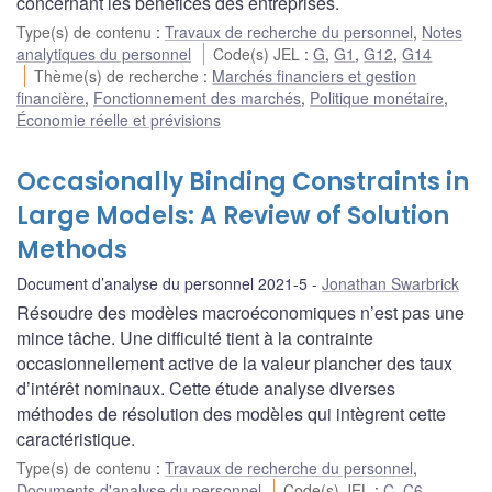
concernant les bénéfices des entreprises.
Type(s) de contenu
:
Travaux de recherche du personnel
,
Notes
analytiques du personnel
Code(s) JEL
:
G
,
G1
,
G12
,
G14
Thème(s) de recherche
:
Marchés financiers et gestion
financière
,
Fonctionnement des marchés
,
Politique monétaire
,
Économie réelle et prévisions
Occasionally Binding Constraints in
Large Models: A Review of Solution
Methods
Document d’analyse du personnel 2021-5
Jonathan Swarbrick
Résoudre des modèles macroéconomiques n’est pas une
mince tâche. Une difficulté tient à la contrainte
occasionnellement active de la valeur plancher des taux
d’intérêt nominaux. Cette étude analyse diverses
méthodes de résolution des modèles qui intègrent cette
caractéristique.
Type(s) de contenu
:
Travaux de recherche du personnel
,
Documents d'analyse du personnel
Code(s) JEL
:
C
,
C6