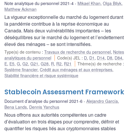
Note analytique du personnel 2021-4
Mikael Khan
,
Olga Bilyk
,
Matthew Ackman
La vigueur exceptionnelle du marché du logement durant
la pandémie contribue à la reprise économique au
Canada. Mais deux vulnérabilités importantes – les
déséquilibres sur le marché du logement et l’endettement
élevé des ménages – se sont intensifiées.
Type(s) de contenu
:
Travaux de recherche du personnel
,
Notes
analytiques du personnel
Code(s) JEL
:
D
,
D1
,
D14
,
D8
,
D84
,
E
,
E5
,
G
,
G2
,
G21
,
G28
,
R
,
R2
,
R21
Thème(s) de recherche
:
Système financier
,
Crédit aux ménages et aux entreprises
,
Stabilité financière et risque systémique
Stablecoin Assessment Framework
Document d’analyse du personnel 2021-6
Alejandro García
,
Bena Lands
,
Dennis Yanchus
Nous offrons aux autorités compétentes un cadre
d’évaluation en trois étapes pour comprendre, définir et
quantifier les risques liés aux cryptomonnaies stables