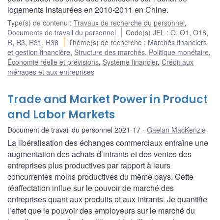
logements instaurées en 2010-2011 en Chine.
Type(s) de contenu
:
Travaux de recherche du personnel
,
Documents de travail du personnel
Code(s) JEL
:
O
,
O1
,
O18
,
R
,
R3
,
R31
,
R38
Thème(s) de recherche
:
Marchés financiers
et gestion financière
,
Structure des marchés
,
Politique monétaire
,
Économie réelle et prévisions
,
Système financier
,
Crédit aux
ménages et aux entreprises
Trade and Market Power in Product
and Labor Markets
Document de travail du personnel 2021-17
Gaelan MacKenzie
La libéralisation des échanges commerciaux entraîne une
augmentation des achats d’intrants et des ventes des
entreprises plus productives par rapport à leurs
concurrentes moins productives du même pays. Cette
réaffectation influe sur le pouvoir de marché des
entreprises quant aux produits et aux intrants. Je quantifie
l’effet que le pouvoir des employeurs sur le marché du