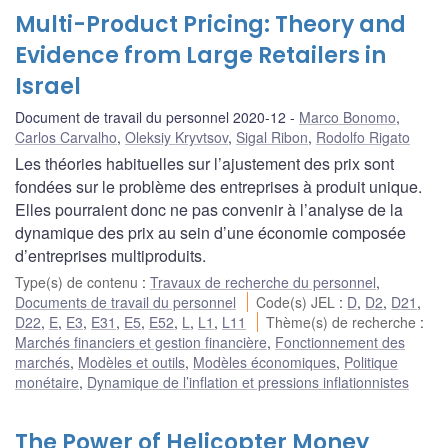
Multi-Product Pricing: Theory and
Evidence from Large Retailers in
Israel
Document de travail du personnel 2020-12
Marco Bonomo
,
Carlos Carvalho
,
Oleksiy Kryvtsov
,
Sigal Ribon
,
Rodolfo Rigato
Les théories habituelles sur l’ajustement des prix sont
fondées sur le problème des entreprises à produit unique.
Elles pourraient donc ne pas convenir à l’analyse de la
dynamique des prix au sein d’une économie composée
d’entreprises multiproduits.
Type(s) de contenu
:
Travaux de recherche du personnel
,
Documents de travail du personnel
Code(s) JEL
:
D
,
D2
,
D21
,
D22
,
E
,
E3
,
E31
,
E5
,
E52
,
L
,
L1
,
L11
Thème(s) de recherche
:
Marchés financiers et gestion financière
,
Fonctionnement des
marchés
,
Modèles et outils
,
Modèles économiques
,
Politique
monétaire
,
Dynamique de l’inflation et pressions inflationnistes
The Power of Helicopter Money