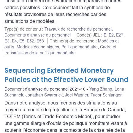
l’institution mènent une évaluation comparative d’autres
cadres possibles. Ce document fait la synthèse de
résultats provisoires de leurs recherches par des
simulations de modèles.
Type(s) de contenu
:
Travaux de recherche du personnel
,
Documents d'analyse du personnel
Code(s) JEL
:
E
,
E2
,
E27
,
E3
,
E4
,
E5
,
E52
,
E58
Thème(s) de recherche
:
Modèles et
outils
,
Modèles économiques
,
Politique monétaire
,
Cadre et
transmission de la politique monétaire
Sequencing Extended Monetary
Policies at the Effective Lower Bound
Document d’analyse du personnel 2021-10
Yang Zhang
,
Lena
Suchanek
,
Jonathan Swarbrick
,
Joel Wagner
,
Tudor Schlanger
Dans notre analyse, nous menons des simulations au
moyen du modèle de projection de la Banque du Canada,
TOTEM (Terms-of-Trade Economic Model), pour étudier
une gamme élargie d’outils de politique monétaire visant à
soutenir l’économie dans le contexte de la crise née de la