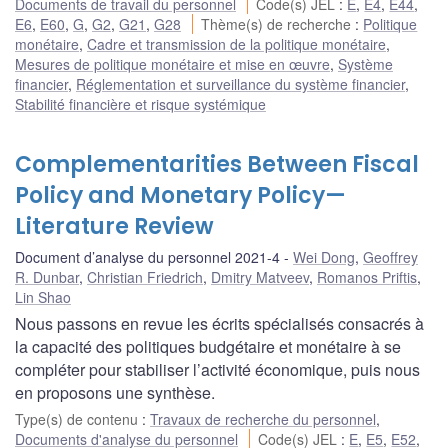
Documents de travail du personnel
Code(s) JEL
:
E
,
E4
,
E44
,
E6
,
E60
,
G
,
G2
,
G21
,
G28
Thème(s) de recherche
:
Politique
monétaire
,
Cadre et transmission de la politique monétaire
,
Mesures de politique monétaire et mise en œuvre
,
Système
financier
,
Réglementation et surveillance du système financier
,
Stabilité financière et risque systémique
Complementarities Between Fiscal
Policy and Monetary Policy—
Literature Review
Document d’analyse du personnel 2021-4
Wei Dong
,
Geoffrey
R. Dunbar
,
Christian Friedrich
,
Dmitry Matveev
,
Romanos Priftis
,
Lin Shao
Nous passons en revue les écrits spécialisés consacrés à
la capacité des politiques budgétaire et monétaire à se
compléter pour stabiliser l’activité économique, puis nous
en proposons une synthèse.
Type(s) de contenu
:
Travaux de recherche du personnel
,
Documents d'analyse du personnel
Code(s) JEL
:
E
,
E5
,
E52
,