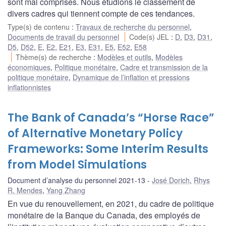
sont mal comprises. Nous étudions le classement de
divers cadres qui tiennent compte de ces tendances.
Type(s) de contenu
:
Travaux de recherche du personnel
,
Documents de travail du personnel
Code(s) JEL
:
D
,
D3
,
D31
,
D5
,
D52
,
E
,
E2
,
E21
,
E3
,
E31
,
E5
,
E52
,
E58
Thème(s) de recherche
:
Modèles et outils
,
Modèles
économiques
,
Politique monétaire
,
Cadre et transmission de la
politique monétaire
,
Dynamique de l’inflation et pressions
inflationnistes
The Bank of Canada’s “Horse Race”
of Alternative Monetary Policy
Frameworks: Some Interim Results
from Model Simulations
Document d’analyse du personnel 2021-13
José Dorich
,
Rhys
R. Mendes
,
Yang Zhang
En vue du renouvellement, en 2021, du cadre de politique
monétaire de la Banque du Canada, des employés de