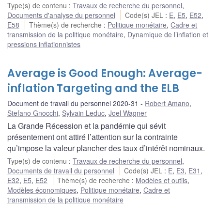
Type(s) de contenu
:
Travaux de recherche du personnel
,
Documents d'analyse du personnel
Code(s) JEL
:
E
,
E5
,
E52
,
E58
Thème(s) de recherche
:
Politique monétaire
,
Cadre et
transmission de la politique monétaire
,
Dynamique de l’inflation et
pressions inflationnistes
Average is Good Enough: Average-
inflation Targeting and the ELB
Document de travail du personnel 2020-31
Robert Amano
,
Stefano Gnocchi
,
Sylvain Leduc
,
Joel Wagner
La Grande Récession et la pandémie qui sévit
présentement ont attiré l’attention sur la contrainte
qu’impose la valeur plancher des taux d’intérêt nominaux.
Type(s) de contenu
:
Travaux de recherche du personnel
,
Documents de travail du personnel
Code(s) JEL
:
E
,
E3
,
E31
,
E32
,
E5
,
E52
Thème(s) de recherche
:
Modèles et outils
,
Modèles économiques
,
Politique monétaire
,
Cadre et
transmission de la politique monétaire