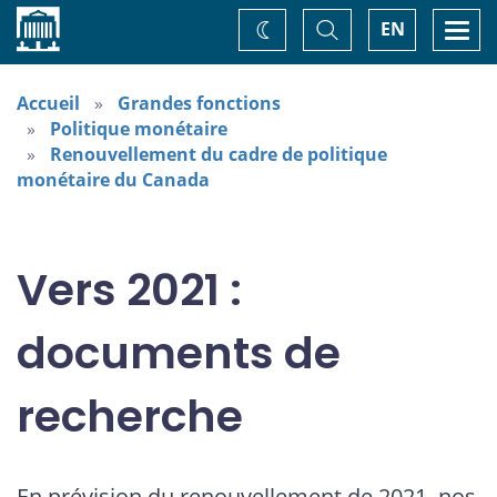
Accueil
Basculer
Togg
EN
Changez
la
navi
recherche
de
thème
Accueil
Grandes fonctions
Politique monétaire
Renouvellement du cadre de politique
monétaire du Canada
Vers 2021 :
documents de
recherche
En prévision du renouvellement de 2021, nos