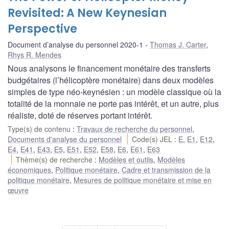
Revisited: A New Keynesian
Perspective
Document d’analyse du personnel 2020-1
Thomas J. Carter
,
Rhys R. Mendes
Nous analysons le financement monétaire des transferts
budgétaires (l’hélicoptère monétaire) dans deux modèles
simples de type néo-keynésien : un modèle classique où la
totalité de la monnaie ne porte pas intérêt, et un autre, plus
réaliste, doté de réserves portant intérêt.
Type(s) de contenu
:
Travaux de recherche du personnel
,
Documents d'analyse du personnel
Code(s) JEL
:
E
,
E1
,
E12
,
E4
,
E41
,
E43
,
E5
,
E51
,
E52
,
E58
,
E6
,
E61
,
E63
Thème(s) de recherche
:
Modèles et outils
,
Modèles
économiques
,
Politique monétaire
,
Cadre et transmission de la
politique monétaire
,
Mesures de politique monétaire et mise en
œuvre