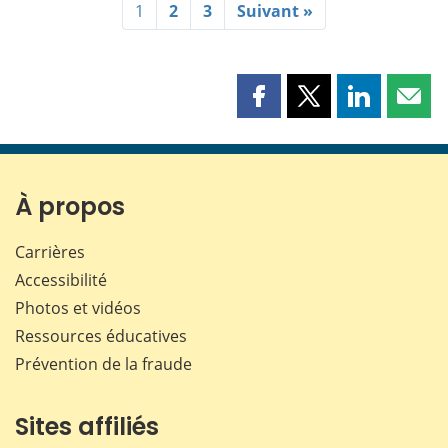
1
2
3
Suivant »
Partager
Partager
Partager
Part
cette
cette
cette
cette
page
page
page
page
sur
sur
sur
par
Facebook
X
LinkedIn
courr
À propos
Carrières
Accessibilité
Photos et vidéos
Ressources éducatives
Prévention de la fraude
Sites affiliés