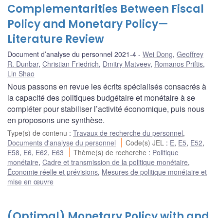
Complementarities Between Fiscal
Policy and Monetary Policy—
Literature Review
Document d’analyse du personnel 2021-4
Wei Dong
,
Geoffrey
R. Dunbar
,
Christian Friedrich
,
Dmitry Matveev
,
Romanos Priftis
,
Lin Shao
Nous passons en revue les écrits spécialisés consacrés à
la capacité des politiques budgétaire et monétaire à se
compléter pour stabiliser l’activité économique, puis nous
en proposons une synthèse.
Type(s) de contenu
:
Travaux de recherche du personnel
,
Documents d'analyse du personnel
Code(s) JEL
:
E
,
E5
,
E52
,
E58
,
E6
,
E62
,
E63
Thème(s) de recherche
:
Politique
monétaire
,
Cadre et transmission de la politique monétaire
,
Économie réelle et prévisions
,
Mesures de politique monétaire et
mise en œuvre
(Optimal) Monetary Policy with and