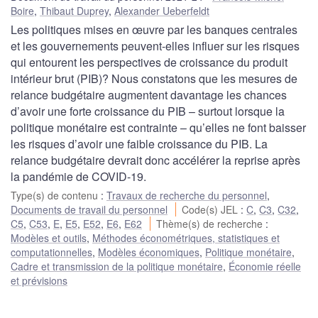
Boire
,
Thibaut Duprey
,
Alexander Ueberfeldt
Les politiques mises en œuvre par les banques centrales
et les gouvernements peuvent-elles influer sur les risques
qui entourent les perspectives de croissance du produit
intérieur brut (PIB)? Nous constatons que les mesures de
relance budgétaire augmentent davantage les chances
d’avoir une forte croissance du PIB – surtout lorsque la
politique monétaire est contrainte – qu’elles ne font baisser
les risques d’avoir une faible croissance du PIB. La
relance budgétaire devrait donc accélérer la reprise après
la pandémie de COVID-19.
Type(s) de contenu
:
Travaux de recherche du personnel
,
Documents de travail du personnel
Code(s) JEL
:
C
,
C3
,
C32
,
C5
,
C53
,
E
,
E5
,
E52
,
E6
,
E62
Thème(s) de recherche
:
Modèles et outils
,
Méthodes économétriques, statistiques et
computationnelles
,
Modèles économiques
,
Politique monétaire
,
Cadre et transmission de la politique monétaire
,
Économie réelle
et prévisions