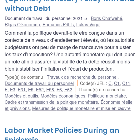
without Debt
Document de travail du personnel 2021-5
Boris Chafwehé
,
Rigas Oikonomou
,
Romanos Priftis
,
Lukas Vogel
Comment la politique devrait-elle être conçue dans un
contexte de niveaux d’endettement élevés, où les autorités
budgétaires ont peu de marge de manœuvre pour ajuster
les taux d’imposition? Une autorité monétaire qui doit jouer
un rôle afin d’assurer la viabilité de la dette réussit moins
bien à stabiliser l’inflation et l’écart de production.
Type(s) de contenu
:
Travaux de recherche du personnel
,
Documents de travail du personnel
Code(s) JEL
:
C
,
C1
,
C11
,
E
,
E3
,
E31
,
E5
,
E52
,
E58
,
E6
,
E62
Thème(s) de recherche
:
Modèles et outils
,
Modèles économiques
,
Politique monétaire
,
Cadre et transmission de la politique monétaire
,
Économie réelle
et prévisions
,
Mesures de politique monétaire et mise en œuvre
Labor Market Policies During an