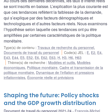
Au cours des dernières décennies, les taux d’intérêt réels
se sont inscrits en baisse. L’explication la plus courante est
que ces tendances reflètent la faiblesse de la demande,
qui s’explique par des facteurs démographiques et
technologiques et d’autres facteurs réels. Nous examinons
l’hypothèse selon laquelle ces tendances ont pu être
amplifiées par certaines caractéristiques de la politique
monétaire.
Type(s) de contenu
:
Travaux de recherche du personnel
,
Documents de travail du personnel
Code(s) JEL
:
E
,
E2
,
E4
,
E43
,
E44
,
E5
,
E52
,
E6
,
E62
,
E63
,
H
,
H3
,
H6
,
H63
Thème(s) de recherche
:
Modèles et outils
,
Modèles
économiques
,
Politique monétaire
,
Cadre et transmission de la
politique monétaire
,
Dynamique de l’inflation et pressions
inflationnistes
,
Économie réelle et prévisions
Shaping the future: Policy shocks
and the GDP growth distribution
Document de travail du personnel 2021-24
Francois-Michel