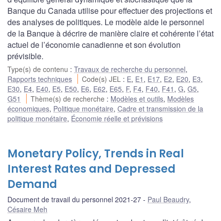
Banque du Canada utilise pour effectuer des projections et
des analyses de politiques. Le modèle aide le personnel
de la Banque à décrire de manière claire et cohérente l’état
actuel de l’économie canadienne et son évolution
prévisible.
Type(s) de contenu
:
Travaux de recherche du personnel
,
Rapports techniques
Code(s) JEL
:
E
,
E1
,
E17
,
E2
,
E20
,
E3
,
E30
,
E4
,
E40
,
E5
,
E50
,
E6
,
E62
,
E65
,
F
,
F4
,
F40
,
F41
,
G
,
G5
,
G51
Thème(s) de recherche
:
Modèles et outils
,
Modèles
économiques
,
Politique monétaire
,
Cadre et transmission de la
politique monétaire
,
Économie réelle et prévisions
Monetary Policy, Trends in Real
Interest Rates and Depressed
Demand
Document de travail du personnel 2021-27
Paul Beaudry
,
Césaire Meh