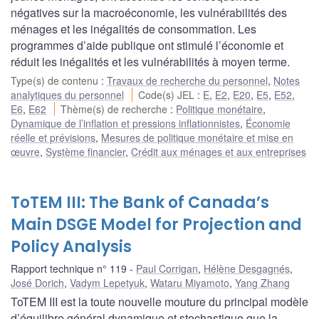
négatives sur la macroéconomie, les vulnérabilités des
ménages et les inégalités de consommation. Les
programmes d’aide publique ont stimulé l’économie et
réduit les inégalités et les vulnérabilités à moyen terme.
Type(s) de contenu
:
Travaux de recherche du personnel
,
Notes
analytiques du personnel
Code(s) JEL
:
E
,
E2
,
E20
,
E5
,
E52
,
E6
,
E62
Thème(s) de recherche
:
Politique monétaire
,
Dynamique de l’inflation et pressions inflationnistes
,
Économie
réelle et prévisions
,
Mesures de politique monétaire et mise en
œuvre
,
Système financier
,
Crédit aux ménages et aux entreprises
ToTEM III: The Bank of Canada’s
Main DSGE Model for Projection and
Policy Analysis
Rapport technique n° 119
Paul Corrigan
,
Hélène Desgagnés
,
José Dorich
,
Vadym Lepetyuk
,
Wataru Miyamoto
,
Yang Zhang
ToTEM III est la toute nouvelle mouture du principal modèle
d’équilibre général dynamique et stochastique que la