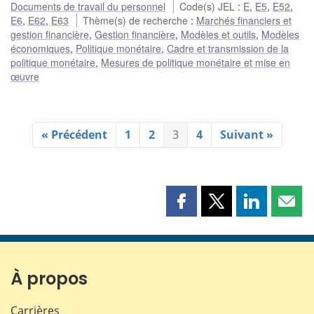
Documents de travail du personnel
Code(s) JEL
:
E
,
E5
,
E52
,
E6
,
E62
,
E63
Thème(s) de recherche
:
Marchés financiers et
gestion financière
,
Gestion financière
,
Modèles et outils
,
Modèles
économiques
,
Politique monétaire
,
Cadre et transmission de la
politique monétaire
,
Mesures de politique monétaire et mise en
œuvre
« Précédent
1
2
3
4
Suivant »
Partager
Partager
Partager
Part
cette
cette
cette
cette
page
page
page
page
sur
sur
sur
par
Facebook
X
LinkedIn
courr
À propos
Carrières