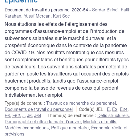
Epidemic
Document de travail du personnel 2020-54
Serdar Birinci
,
Fatih
Karahan
,
Yusuf Mercan
,
Kurt See
Nous étudions les effets de l’élargissement des
programmes d’assurance-emploi et de l’introduction de
subventions salariales sur le marché du travail et la
prospérité économique dans le contexte de la pandémie
de COVID-19. Nos résultats montrent que ces mesures
sont complémentaires et bénéfiques pour différents types
de travailleurs. Les subventions salariales permettent de
garder en poste les travailleurs qui occupent des emplois
hautement productifs, tandis que l’assurance-emploi
compense la baisse de revenus de ceux qui perdent
inévitablement leur emploi.
Type(s) de contenu
:
Travaux de recherche du personnel
,
Documents de travail du personnel
Code(s) JEL
:
E
,
E2
,
E24
,
E6
,
E62
,
J
,
J6
,
J64
Thème(s) de recherche
:
Défis structurels
,
Démographie et offre de main-d’œuvre
,
Modèles et outils
,
Modèles économiques
,
Politique monétaire
,
Économie réelle et
prévisions