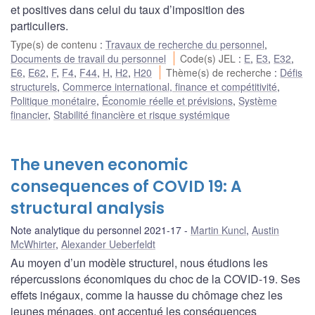
et positives dans celui du taux d’imposition des
particuliers.
Type(s) de contenu
:
Travaux de recherche du personnel
,
Documents de travail du personnel
Code(s) JEL
:
E
,
E3
,
E32
,
E6
,
E62
,
F
,
F4
,
F44
,
H
,
H2
,
H20
Thème(s) de recherche
:
Défis
structurels
,
Commerce international, finance et compétitivité
,
Politique monétaire
,
Économie réelle et prévisions
,
Système
financier
,
Stabilité financière et risque systémique
The uneven economic
consequences of COVID 19: A
structural analysis
Note analytique du personnel 2021-17
Martin Kuncl
,
Austin
McWhirter
,
Alexander Ueberfeldt
Au moyen d’un modèle structurel, nous étudions les
répercussions économiques du choc de la COVID-19. Ses
effets inégaux, comme la hausse du chômage chez les
jeunes ménages, ont accentué les conséquences