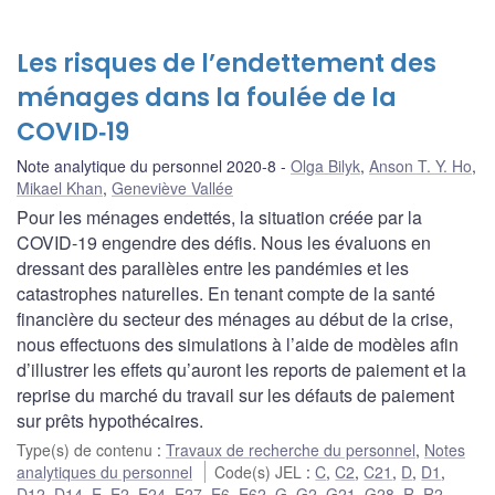
Les risques de l’endettement des
ménages dans la foulée de la
COVID‑19
Note analytique du personnel 2020-8
Olga Bilyk
,
Anson T. Y. Ho
,
Mikael Khan
,
Geneviève Vallée
Pour les ménages endettés, la situation créée par la
COVID-19 engendre des défis. Nous les évaluons en
dressant des parallèles entre les pandémies et les
catastrophes naturelles. En tenant compte de la santé
financière du secteur des ménages au début de la crise,
nous effectuons des simulations à l’aide de modèles afin
d’illustrer les effets qu’auront les reports de paiement et la
reprise du marché du travail sur les défauts de paiement
sur prêts hypothécaires.
Type(s) de contenu
:
Travaux de recherche du personnel
,
Notes
analytiques du personnel
Code(s) JEL
:
C
,
C2
,
C21
,
D
,
D1
,
D12
,
D14
,
E
,
E2
,
E24
,
E27
,
E6
,
E62
,
G
,
G2
,
G21
,
G28
,
R
,
R2